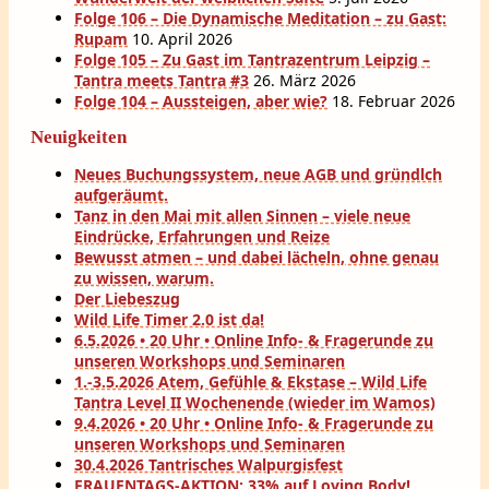
Folge 106 – Die Dynamische Meditation – zu Gast:
Rupam
10. April 2026
Folge 105 – Zu Gast im Tantrazentrum Leipzig –
Tantra meets Tantra #3
26. März 2026
Folge 104 – Aussteigen, aber wie?
18. Februar 2026
Neuigkeiten
Neues Buchungssystem, neue AGB und gründlch
aufgeräumt.
Tanz in den Mai mit allen Sinnen – viele neue
Eindrücke, Erfahrungen und Reize
Bewusst atmen – und dabei lächeln, ohne genau
zu wissen, warum.
Der Liebeszug
Wild Life Timer 2.0 ist da!
6.5.2026 • 20 Uhr • Online Info- & Fragerunde zu
unseren Workshops und Seminaren
1.-3.5.2026 Atem, Gefühle & Ekstase – Wild Life
Tantra Level II Wochenende (wieder im Wamos)
9.4.2026 • 20 Uhr • Online Info- & Fragerunde zu
unseren Workshops und Seminaren
30.4.2026 Tantrisches Walpurgisfest
FRAUENTAGS-AKTION: 33% auf Loving Body!