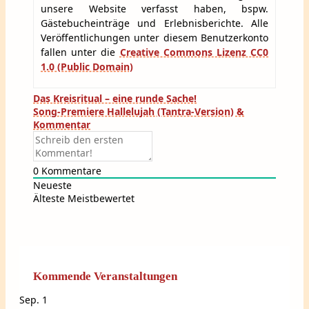
unsere Website verfasst haben, bspw.
Gästebucheinträge und Erlebnisberichte. Alle
Veröffentlichungen unter diesem Benutzerkonto
fallen unter die
Creative Commons Lizenz CC0
1.0 (Public Domain)
Beitragsnavigation
Das Kreisritual – eine runde Sache!
Song-Premiere Hallelujah (Tantra-Version) &
Kommentar
0
Kommentare
Neueste
Älteste
Meistbewertet
Kommende Veranstaltungen
Sep.
1