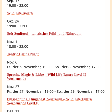
Sep.
17
19:00
-
22:00
Wild Life Breath
Okt.
24
19:00
-
22:00
Soft Soulfood – tantrischer Fühl- und Nährraum
Nov.
1
18:00
-
22:00
Tantric Dating Night
Nov.
6
Fr., der 6. November, 19:00
-
So., der 8. November, 17:00
Sprache, Magie & Liebe – Wild Life Tantra Level II
Wochenende
Nov.
27
Fr., der 27. November, 19:00
-
So., der 29. November, 17:00
Entspannung, Hingabe & Vertrauen – Wild Life Tantra
Wochenende Level II
Dez.
11