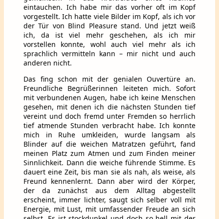
eintauchen. Ich habe mir das vorher oft im Kopf
vorgestellt. Ich hatte viele Bilder im Kopf, als ich vor
der Tür von Blind Pleasure stand. Und jetzt weiß
ich, da ist viel mehr geschehen, als ich mir
vorstellen konnte, wohl auch viel mehr als ich
sprachlich vermitteln kann – mir nicht und auch
anderen nicht.
Das fing schon mit der genialen Ouvertüre an.
Freundliche Begrüßerinnen leiteten mich. Sofort
mit verbundenen Augen, habe ich keine Menschen
gesehen, mit denen ich die nächsten Stunden tief
vereint und doch fremd unter Fremden so herrlich
tief atmende Stunden verbracht habe. Ich konnte
mich in Ruhe umkleiden, wurde langsam als
Blinder auf die weichen Matratzen geführt, fand
meinen Platz zum Atmen und zum Finden meiner
Sinnlichkeit. Dann die weiche führende Stimme. Es
dauert eine Zeit, bis man sie als nah, als weise, als
Freund kennenlernt. Dann aber wird der Körper,
der da zunächst aus dem Alltag abgestellt
erscheint, immer lichter, saugt sich selber voll mit
Energie, mit Lust, mit umfassender Freude an sich
selbst. Es ist stockdunkel und doch so hell mit der