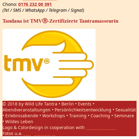
Chono:
0176 232 00 391
(Tel / SMS / WhatsApp / Telegram / Signal)
Tandana ist TMVⓇ-Zertifizierte Tantramasseurin
© 2018 by Wild Life Tantra • Berlin • Events •
Abendveranstaltungen • Persönlichkeitsentwicklung • Sexualität
• Erlebnisabende • Workshops • Training • Coaching • Seminare
• Wildes Leben
Logo & Colordesign in cooperation with
Daniel Hasket
Fotos u.a.
Gregor Phillips