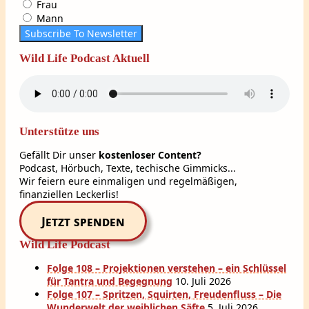
Frau
Mann
Subscribe To Newsletter
Wild Life Podcast Aktuell
Unterstütze uns
Gefällt Dir unser
kostenloser Content?
Podcast, Hörbuch, Texte, techische Gimmicks...
Wir feiern eure einmaligen und regelmäßigen,
finanziellen Leckerlis!
Jetzt spenden
Wild Life Podcast
Folge 108 – Projektionen verstehen – ein Schlüssel
für Tantra und Begegnung
10. Juli 2026
Folge 107 – Spritzen, Squirten, Freudenfluss – Die
Wunderwelt der weiblichen Säfte
5. Juli 2026