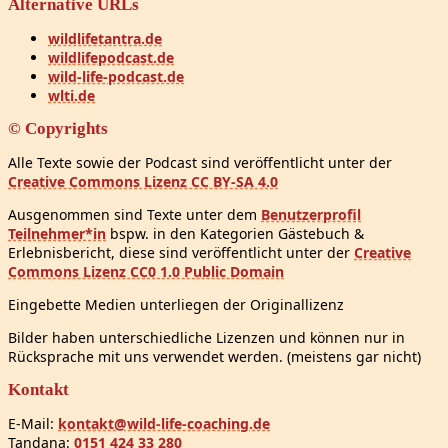
Alternative URLs
wildlifetantra.de
wildlifepodcast.de
wild-life-podcast.de
wlti.de
© Copyrights
Alle Texte sowie der Podcast sind veröffentlicht unter der
Creative Commons Lizenz CC BY-SA 4.0
Ausgenommen sind Texte unter dem
Benutzerprofil
Teilnehmer*in
bspw. in den Kategorien Gästebuch &
Erlebnisbericht, diese sind veröffentlicht unter der
Creative
Commons Lizenz CC0 1.0 Public Domain
Eingebette Medien unterliegen der Originallizenz
Bilder haben unterschiedliche Lizenzen und können nur in
Rücksprache mit uns verwendet werden. (meistens gar nicht)
Kontakt
E-Mail:
kontakt@wild-life-coaching.de
Tandana:
0151 424 33 280