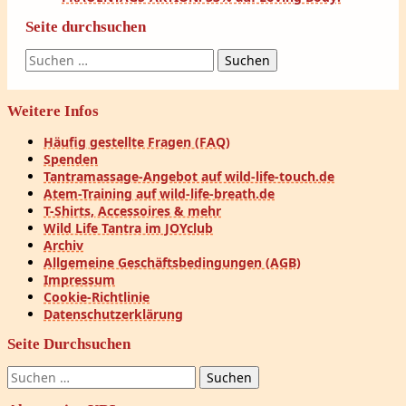
Seite durchsuchen
Suchen
nach:
Weitere Infos
Häufig gestellte Fragen (FAQ)
Spenden
Tantramassage-Angebot auf wild-life-touch.de
Atem-Training auf wild-life-breath.de
T-Shirts, Accessoires & mehr
Wild Life Tantra im JOYclub
Archiv
Allgemeine Geschäftsbedingungen (AGB)
Impressum
Cookie-Richtlinie
Datenschutzerklärung
Seite Durchsuchen
Suchen
nach: