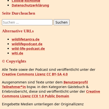
Cookie-Richtlinie
Datenschutzerklärung
Seite Durchsuchen
Suchen
nach:
Alternative URLs
wildlifetantra.de
wildlifepodcast.de
wild-life-podcast.de
wlti.de
© Copyrights
Alle Texte sowie der Podcast sind veröffentlicht unter der
Creative Commons Lizenz CC BY-SA 4.0
Ausgenommen sind Texte unter dem
Benutzerprofil
Teilnehmer*in
bspw. in den Kategorien Gästebuch &
Erlebnisbericht, diese sind veröffentlicht unter der
Creative
Commons Lizenz CC0 1.0 Public Domain
Eingebette Medien unterliegen der Originallizenz