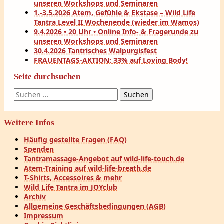
unseren Workshops und Seminaren
1.-3.5.2026 Atem, Gefühle & Ekstase – Wild Life
Tantra Level II Wochenende (wieder im Wamos)
9.4.2026 • 20 Uhr • Online Info- & Fragerunde zu
unseren Workshops und Seminaren
30.4.2026 Tantrisches Walpurgisfest
FRAUENTAGS-AKTION: 33% auf Loving Body!
Seite durchsuchen
Suchen
nach:
Weitere Infos
Häufig gestellte Fragen (FAQ)
Spenden
Tantramassage-Angebot auf wild-life-touch.de
Atem-Training auf wild-life-breath.de
T-Shirts, Accessoires & mehr
Wild Life Tantra im JOYclub
Archiv
Allgemeine Geschäftsbedingungen (AGB)
Impressum