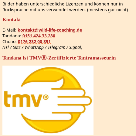
Bilder haben unterschiedliche Lizenzen und können nur in
Rücksprache mit uns verwendet werden. (meistens gar nicht)
Kontakt
E-Mail:
kontakt@wild-life-coaching.de
Tandana:
0151 424 33 280
Chono:
0176 232 00 391
(Tel / SMS / WhatsApp / Telegram / Signal)
Tandana ist TMVⓇ-Zertifizierte Tantramasseurin