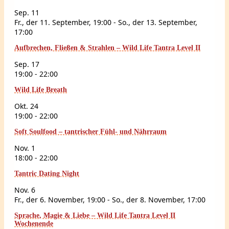
Sep.
11
Fr., der 11. September, 19:00
-
So., der 13. September,
17:00
Aufbrechen, Fließen & Strahlen – Wild Life Tantra Level II
Sep.
17
19:00
-
22:00
Wild Life Breath
Okt.
24
19:00
-
22:00
Soft Soulfood – tantrischer Fühl- und Nährraum
Nov.
1
18:00
-
22:00
Tantric Dating Night
Nov.
6
Fr., der 6. November, 19:00
-
So., der 8. November, 17:00
Sprache, Magie & Liebe – Wild Life Tantra Level II
Wochenende