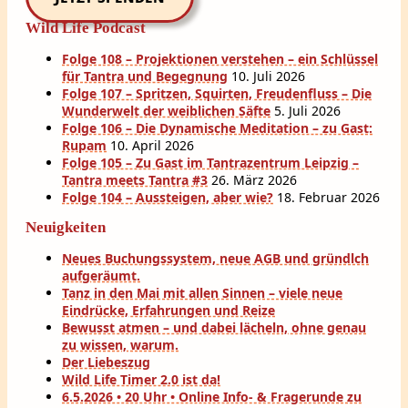
Wild Life Podcast
Folge 108 – Projektionen verstehen – ein Schlüssel
für Tantra und Begegnung
10. Juli 2026
Folge 107 – Spritzen, Squirten, Freudenfluss – Die
Wunderwelt der weiblichen Säfte
5. Juli 2026
Folge 106 – Die Dynamische Meditation – zu Gast:
Rupam
10. April 2026
Folge 105 – Zu Gast im Tantrazentrum Leipzig –
Tantra meets Tantra #3
26. März 2026
Folge 104 – Aussteigen, aber wie?
18. Februar 2026
Neuigkeiten
Neues Buchungssystem, neue AGB und gründlch
aufgeräumt.
Tanz in den Mai mit allen Sinnen – viele neue
Eindrücke, Erfahrungen und Reize
Bewusst atmen – und dabei lächeln, ohne genau
zu wissen, warum.
Der Liebeszug
Wild Life Timer 2.0 ist da!
6.5.2026 • 20 Uhr • Online Info- & Fragerunde zu