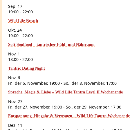
Sep.
17
19:00
-
22:00
Wild Life Breath
Okt.
24
19:00
-
22:00
Soft Soulfood – tantrischer Fühl- und Nährraum
Nov.
1
18:00
-
22:00
Tantric Dating Night
Nov.
6
Fr., der 6. November, 19:00
-
So., der 8. November, 17:00
Sprache, Magie & Liebe – Wild Life Tantra Level II Wochenende
Nov.
27
Fr., der 27. November, 19:00
-
So., der 29. November, 17:00
Entspannung, Hingabe & Vertrauen – Wild Life Tantra Wochenende 
Dez.
11