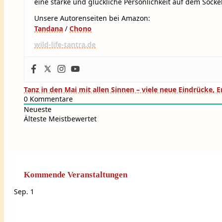
eine starke und glückliche Persönlichkeit auf dem Sockel
Unsere Autorenseiten bei Amazon:
Tandana
/
Chono
wild-life-tantra.de
Beitragsnavigation
Tanz in den Mai mit allen Sinnen – viele neue Eindrücke, 
0
Kommentare
Neueste
Älteste
Meistbewertet
Kommende Veranstaltungen
Sep.
1