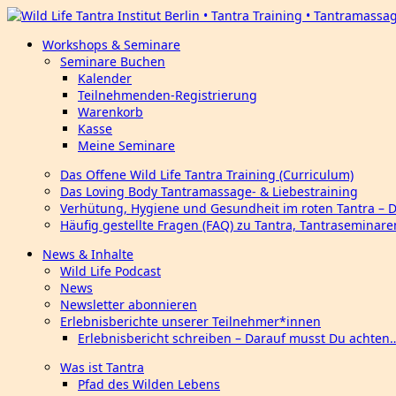
Workshops & Seminare
Seminare Buchen
Kalender
Teilnehmenden-Registrierung
Warenkorb
Kasse
Meine Seminare
Das Offene Wild Life Tantra Training (Curriculum)
Das Loving Body Tantramassage- & Liebestraining
Verhütung, Hygiene und Gesundheit im roten Tantra – 
Häufig gestellte Fragen (FAQ) zu Tantra, Tantraseminar
News & Inhalte
Wild Life Podcast
News
Newsletter abonnieren
Erlebnisberichte unserer Teilnehmer*innen
Erlebnisbericht schreiben – Darauf musst Du achten
Was ist Tantra
Pfad des Wilden Lebens