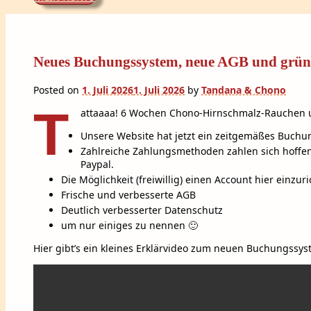
Neues Buchungssystem, neue AGB und grün
Posted on
1. Juli 2026
1. Juli 2026
by
Tandana & Chono
T
attaaaa! 6 Wochen Chono-Hirnschmalz-Rauchen u
Unsere Website hat jetzt ein zeitgemäßes Buch
Zahlreiche Zahlungsmethoden zahlen sich hoffent
Paypal.
Die Möglichkeit (freiwillig) einen Account hier ein
Frische und verbesserte AGB
Deutlich verbesserter Datenschutz
um nur einiges zu nennen 🙂
Hier gibt’s ein kleines Erklärvideo zum neuen Buchungssys