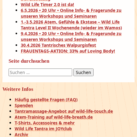
Wild Life Timer 2.0 ist da!
6.5.2026 • 20 Uhr • Online Info- & Fragerunde zu
unseren Workshops und Seminaren
1.-3.5.2026 Atem, Gefühle & Ekstase – Wild Life
Tantra Level II Wochenende (wieder im Wamos)
9.4.2026 • 20 Uhr • Online Info- & Fragerunde zu
unseren Workshops und Seminaren
30.4.2026 Tantrisches Walpurgisfest
FRAUENTAGS-AKTION: 33% auf Loving Body!
Seite durchsuchen
Suchen
nach:
Weitere Infos
Häufig gestellte Fragen (FAQ)
Spenden
Tantramassage-Angebot auf wild-life-touch.de
Atem-Training auf wild-life-breath.de
T-Shirts, Accessoires & mehr
Wild Life Tantra im JOYclub
Archiv