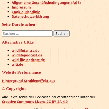
Allgemeine Geschäftsbedingungen (AGB)
Impressum
Cookie-Richtlinie
Datenschutzerklärung
Seite Durchsuchen
Suchen
nach:
Alternative URLs
wildlifetantra.de
wildlifepodcast.de
wild-life-podcast.de
wlti.de
Website Performance
Hintergrund-Strahleneffekt aus
© Copyrights
Alle Texte sowie der Podcast sind veröffentlicht unter der
Creative Commons Lizenz CC BY-SA 4.0