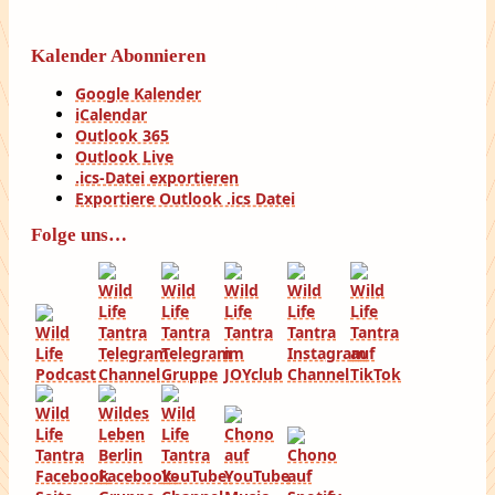
Kalender Abonnieren
Google Kalender
iCalendar
Outlook 365
Outlook Live
.ics-Datei exportieren
Exportiere Outlook .ics Datei
Folge uns…