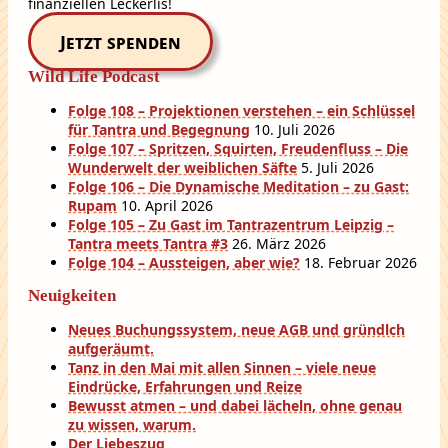
finanziellen Leckerlis!
Jetzt spenden
Wild Life Podcast
Folge 108 – Projektionen verstehen – ein Schlüssel
für Tantra und Begegnung
10. Juli 2026
Folge 107 – Spritzen, Squirten, Freudenfluss – Die
Wunderwelt der weiblichen Säfte
5. Juli 2026
Folge 106 – Die Dynamische Meditation – zu Gast:
Rupam
10. April 2026
Folge 105 – Zu Gast im Tantrazentrum Leipzig –
Tantra meets Tantra #3
26. März 2026
Folge 104 – Aussteigen, aber wie?
18. Februar 2026
Neuigkeiten
Neues Buchungssystem, neue AGB und gründlch
aufgeräumt.
Tanz in den Mai mit allen Sinnen – viele neue
Eindrücke, Erfahrungen und Reize
Bewusst atmen – und dabei lächeln, ohne genau
zu wissen, warum.
Der Liebeszug