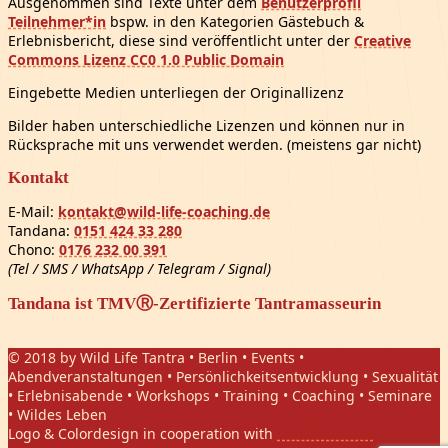
Ausgenommen sind Texte unter dem
Benutzerprofil
Teilnehmer*in
bspw. in den Kategorien Gästebuch &
Erlebnisbericht, diese sind veröffentlicht unter der
Creative
Commons Lizenz CC0 1.0 Public Domain
Eingebette Medien unterliegen der Originallizenz
Bilder haben unterschiedliche Lizenzen und können nur in
Rücksprache mit uns verwendet werden. (meistens gar nicht)
Kontakt
E-Mail:
kontakt@wild-life-coaching.de
Tandana:
0151 424 33 280
Chono:
0176 232 00 391
(Tel / SMS / WhatsApp / Telegram / Signal)
Tandana ist TMVⓇ-Zertifizierte Tantramasseurin
© 2018 by Wild Life Tantra • Berlin • Events •
Abendveranstaltungen • Persönlichkeitsentwicklung • Sexualität
• Erlebnisabende • Workshops • Training • Coaching • Seminare
• Wildes Leben
Logo & Colordesign in cooperation with
Daniel Hasket