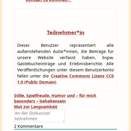
Teilnehmer*in
Dieser Benutzer repräsentiert alle
außenstehenden Autor*innen, die Beiträge für
unsere Website verfasst haben, bspw.
Gästebucheinträge und Erlebnisberichte. Alle
Veröffentlichungen unter diesem Benutzerkonto
fallen unter die
Creative Commons Lizenz CC0
1.0 (Public Domain)
Beitragsnavigation
Stille, Spielfreude, Humor und – für mich
besonders – Gehaltensein
Mut zur Langsamkeit
2
Kommentare