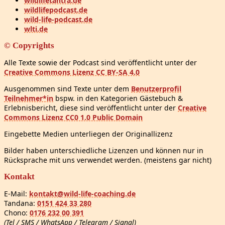
wildlifetantra.de
wildlifepodcast.de
wild-life-podcast.de
wlti.de
© Copyrights
Alle Texte sowie der Podcast sind veröffentlicht unter der
Creative Commons Lizenz CC BY-SA 4.0
Ausgenommen sind Texte unter dem
Benutzerprofil
Teilnehmer*in
bspw. in den Kategorien Gästebuch &
Erlebnisbericht, diese sind veröffentlicht unter der
Creative
Commons Lizenz CC0 1.0 Public Domain
Eingebette Medien unterliegen der Originallizenz
Bilder haben unterschiedliche Lizenzen und können nur in
Rücksprache mit uns verwendet werden. (meistens gar nicht)
Kontakt
E-Mail:
kontakt@wild-life-coaching.de
Tandana:
0151 424 33 280
Chono:
0176 232 00 391
(Tel / SMS / WhatsApp / Telegram / Signal)