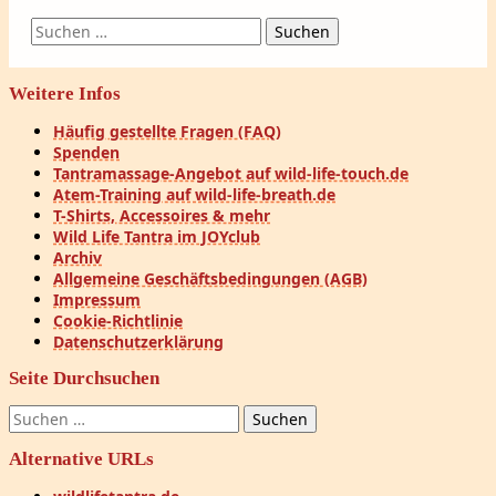
Suchen
nach:
Weitere Infos
Häufig gestellte Fragen (FAQ)
Spenden
Tantramassage-Angebot auf wild-life-touch.de
Atem-Training auf wild-life-breath.de
T-Shirts, Accessoires & mehr
Wild Life Tantra im JOYclub
Archiv
Allgemeine Geschäftsbedingungen (AGB)
Impressum
Cookie-Richtlinie
Datenschutzerklärung
Seite Durchsuchen
Suchen
nach:
Alternative URLs