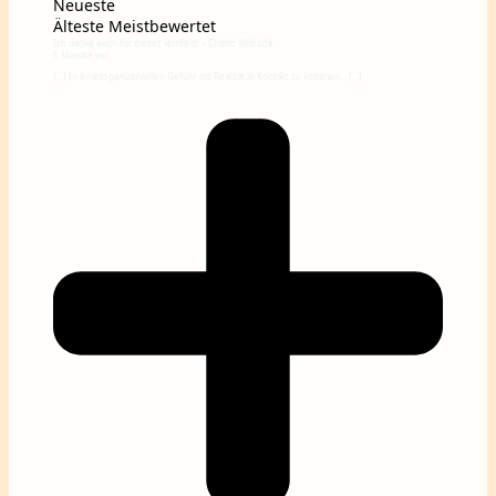
Neueste
Älteste
Meistbewertet
Ich danke euch für dieses lernfeld! – Chono Wild Life
5 Monate vor
[…] In einem genussvollen Gefühl mit Realität in Kontakt zu kommen… […]