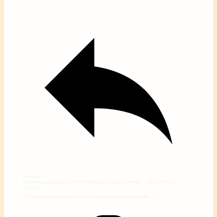
Antworten
In einem genussvollen Gefühl mit Realität in Kontakt zu kommen… – Chono Wild Life
1 Jahr vor
[…] In einem genussvollen Gefühl mit Realität in Kontakt zu kommen… […]