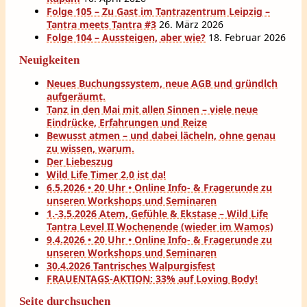
Folge 105 – Zu Gast im Tantrazentrum Leipzig –
Tantra meets Tantra #3
26. März 2026
Folge 104 – Aussteigen, aber wie?
18. Februar 2026
Neuigkeiten
Neues Buchungssystem, neue AGB und gründlch
aufgeräumt.
Tanz in den Mai mit allen Sinnen – viele neue
Eindrücke, Erfahrungen und Reize
Bewusst atmen – und dabei lächeln, ohne genau
zu wissen, warum.
Der Liebeszug
Wild Life Timer 2.0 ist da!
6.5.2026 • 20 Uhr • Online Info- & Fragerunde zu
unseren Workshops und Seminaren
1.-3.5.2026 Atem, Gefühle & Ekstase – Wild Life
Tantra Level II Wochenende (wieder im Wamos)
9.4.2026 • 20 Uhr • Online Info- & Fragerunde zu
unseren Workshops und Seminaren
30.4.2026 Tantrisches Walpurgisfest
FRAUENTAGS-AKTION: 33% auf Loving Body!
Seite durchsuchen