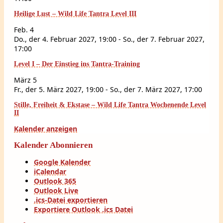
Heilige Lust – Wild Life Tantra Level III
Feb.
4
Do., der 4. Februar 2027, 19:00
-
So., der 7. Februar 2027,
17:00
Level I – Der Einstieg ins Tantra-Training
März
5
Fr., der 5. März 2027, 19:00
-
So., der 7. März 2027, 17:00
Stille, Freiheit & Ekstase – Wild Life Tantra Wochenende Level
II
Kalender anzeigen
Kalender Abonnieren
Google Kalender
iCalendar
Outlook 365
Outlook Live
.ics-Datei exportieren
Exportiere Outlook .ics Datei