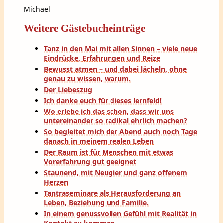
Michael
Weitere Gästebucheinträge
Tanz in den Mai mit allen Sinnen – viele neue
Eindrücke, Erfahrungen und Reize
Bewusst atmen – und dabei lächeln, ohne
genau zu wissen, warum.
Der Liebeszug
Ich danke euch für dieses lernfeld!
Wo erlebe ich das schon, dass wir uns
untereinander so radikal ehrlich machen?
So begleitet mich der Abend auch noch Tage
danach in meinem realen Leben
Der Raum ist für Menschen mit etwas
Vorerfahrung gut geeignet
Staunend, mit Neugier und ganz offenem
Herzen
Tantraseminare als Herausforderung an
Leben, Beziehung und Familie.
In einem genussvollen Gefühl mit Realität in
Kontakt zu kommen…