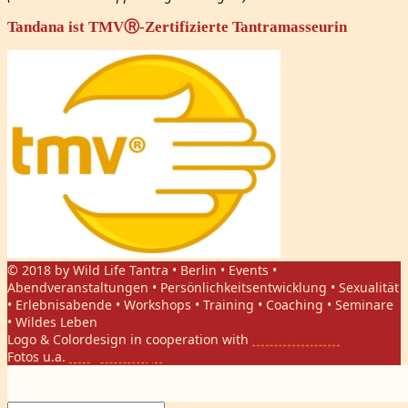
Tandana ist TMVⓇ-Zertifizierte Tantramasseurin
© 2018 by Wild Life Tantra • Berlin • Events •
Abendveranstaltungen • Persönlichkeitsentwicklung • Sexualität
• Erlebnisabende • Workshops • Training • Coaching • Seminare
• Wildes Leben
Logo & Colordesign in cooperation with
Daniel Hasket
Fotos u.a.
Gregor Phillips