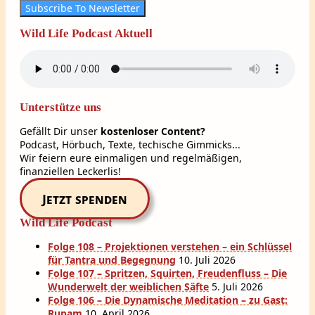
Subscribe To Newsletter
Wild Life Podcast Aktuell
Unterstütze uns
Gefällt Dir unser
kostenloser Content?
Podcast, Hörbuch, Texte, techische Gimmicks...
Wir feiern eure einmaligen und regelmäßigen,
finanziellen Leckerlis!
Jetzt spenden
Wild Life Podcast
Folge 108 – Projektionen verstehen – ein Schlüssel
für Tantra und Begegnung
10. Juli 2026
Folge 107 – Spritzen, Squirten, Freudenfluss – Die
Wunderwelt der weiblichen Säfte
5. Juli 2026
Folge 106 – Die Dynamische Meditation – zu Gast:
Rupam
10. April 2026