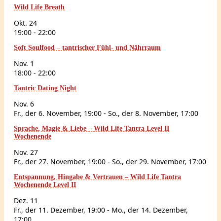
Wild Life Breath
Okt.
24
19:00
-
22:00
Soft Soulfood – tantrischer Fühl- und Nährraum
Nov.
1
18:00
-
22:00
Tantric Dating Night
Nov.
6
Fr., der 6. November, 19:00
-
So., der 8. November, 17:00
Sprache, Magie & Liebe – Wild Life Tantra Level II
Wochenende
Nov.
27
Fr., der 27. November, 19:00
-
So., der 29. November, 17:00
Entspannung, Hingabe & Vertrauen – Wild Life Tantra
Wochenende Level II
Dez.
11
Fr., der 11. Dezember, 19:00
-
Mo., der 14. Dezember,
17:00