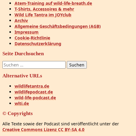
Atem-Training auf wild-life-breath.de
T-Shirts, Accessoires & mehr
Wild Life Tantra im JOYclub
Archiv
Allgemeine Geschäftsbedingungen (AGB)
Impressum
Cookie-Richtlinie
Datenschutzerklärung
Seite Durchsuchen
Suchen
nach:
Alternative URLs
wildlifetantra.de
wildlifepodcast.de
wild-life-podcast.de
wlti.de
© Copyrights
Alle Texte sowie der Podcast sind veröffentlicht unter der
Creative Commons Lizenz CC BY-SA 4.0