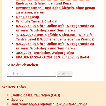
Eindrücke, Erfahrungen und Reize
Bewusst atmen – und dabei lächeln, ohne genau
zu wissen, warum.
Der Liebeszug
Wild Life Timer 2.0 ist da!
6.5.2026 • 20 Uhr • Online Info- & Fragerunde zu
unseren Workshops und Seminaren
1.-3.5.2026 Atem, Gefühle & Ekstase – Wild Life
Tantra Level II Wochenende (wieder im Wamos)
9.4.2026 • 20 Uhr • Online Info- & Fragerunde zu
unseren Workshops und Seminaren
30.4.2026 Tantrisches Walpurgisfest
FRAUENTAGS-AKTION: 33% auf Loving Body!
Seite durchsuchen
Suchen
nach:
Weitere Infos
Häufig gestellte Fragen (FAQ)
Spenden
Tantramassage-Angebot auf wild-life-touch.de