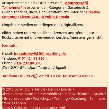
Ausgenommen sind Texte unter dem
Benutzerprofil
Teilnehmer*in
bspw. in den Kategorien Gästebuch &
Erlebnisbericht, diese sind veröffentlicht unter der
Creative
Commons Lizenz CC0 1.0 Public Domain
Eingebette Medien unterliegen der Originallizenz
Bilder haben unterschiedliche Lizenzen und können nur in
Rücksprache mit uns verwendet werden. (meistens gar nicht)
Kontakt
E-Mail:
kontakt@wild-life-coaching.de
Tandana:
0151 424 33 280
Chono:
0176 232 00 391
(Tel / SMS / WhatsApp / Telegram / Signal)
Tandana ist TMVⓇ-Zertifizierte Tantramasseurin
© 2018 by Wild Life Tantra • Berlin • Events •
Abendveranstaltungen • Persönlichkeitsentwicklung • Sexualität
• Erlebnisabende • Workshops • Training • Coaching • Seminare
• Wildes Leben
Logo & Colordesign in cooperation with
Daniel Hasket