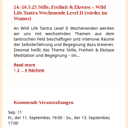
14.-16.3.25 Stille, Freiheit & Ekstase – Wild
Life Tantra Wochenende Level II (wieder im
Wamos)
An Wild Life Tantra Level II Wochenenden werden
wir uns mit wechselnden Themen aus dem
tantrischen Feld beschäftigen und intensive Räume
der Selbsterfahrung und Begegnung dazu kreieren.
Diesmal heißt das Thema Stille, Freiheit & Ekstase
Meditation und Begegnung – Im…
Read more
Seitennummerierung
1
2
…
6
Nächste
der
Beiträge
Kommende Veranstaltungen
Sep.
11
Fr., der 11. September, 19:00
-
So., der 13. September,
17:00