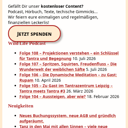
Gefällt Dir unser
kostenloser Content?
Podcast, Hörbuch, Texte, techische Gimmicks...
Wir feiern eure einmaligen und regelmäßigen,
finanziellen Leckerlis!
Jetzt spenden
Wild Life Podcast
Folge 108 – Projektionen verstehen – ein Schlüssel
für Tantra und Begegnung
10. Juli 2026
Folge 107 – Spritzen, Squirten, Freudenfluss – Die
Wunderwelt der weiblichen Säfte
5. Juli 2026
Folge 106 – Die Dynamische Meditation – zu Gast:
Rupam
10. April 2026
Folge 105 – Zu Gast im Tantrazentrum Leipzig –
Tantra meets Tantra #3
26. März 2026
Folge 104 – Aussteigen, aber wie?
18. Februar 2026
Neuigkeiten
Neues Buchungssystem, neue AGB und gründlch
aufgeräumt.
Tanz in den Mai mit allen Sinnen – viele neue