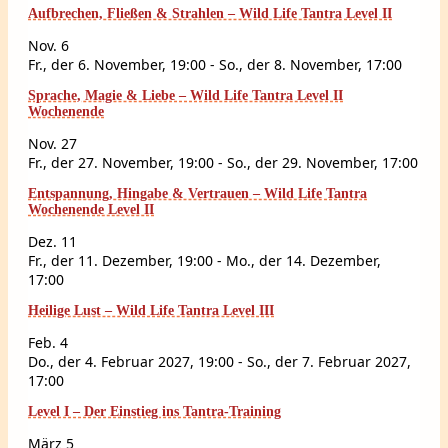
Aufbrechen, Fließen & Strahlen – Wild Life Tantra Level II
Nov.
6
Fr., der 6. November, 19:00
-
So., der 8. November, 17:00
Sprache, Magie & Liebe – Wild Life Tantra Level II
Wochenende
Nov.
27
Fr., der 27. November, 19:00
-
So., der 29. November, 17:00
Entspannung, Hingabe & Vertrauen – Wild Life Tantra
Wochenende Level II
Dez.
11
Fr., der 11. Dezember, 19:00
-
Mo., der 14. Dezember,
17:00
Heilige Lust – Wild Life Tantra Level III
Feb.
4
Do., der 4. Februar 2027, 19:00
-
So., der 7. Februar 2027,
17:00
Level I – Der Einstieg ins Tantra-Training
März
5