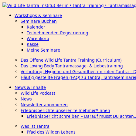
Workshops & Seminare
Seminare Buchen
Kalender
Teilnehmenden-Registrierung
Warenkorb
Kasse
Meine Seminare
Das Offene Wild Life Tantra Training (Curriculum)
Das Loving Body Tantramassage- & Liebestraining
Verhütung, Hygiene und Gesundheit im roten Tantra – 
Häufig gestellte Fragen (FAQ) zu Tantra, Tantraseminar
News & Inhalte
Wild Life Podcast
News
Newsletter abonnieren
Erlebnisberichte unserer Teilnehmer*innen
Erlebnisbericht schreiben – Darauf musst Du achten
Was ist Tantra
Pfad des Wilden Lebens