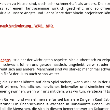
m Herzen zu Hause sind, doch sehr schmerzhaft als anders. Die s
s auf einem Tantraseminar wirklich geschieht, und so öffnen
r alle unsere Ängste und Sehnsüchte dort hinein projezieren kön
Lebens
, ist einer der wichtigsten Aspekte, sich authentisch zu zei
 wir schwach, fühlen uns gerade hässlich, ungeliebt, verwirrt od
 reiht sich ans andere. Manchmal sind wir stärker, manchmal sch
 fließt der Fluss auch schon weiter.
ir, die Existenz könnte auf dem Spiel stehen, wenn wir uns in der
 wärmer, freundlicher, herzlicher, liebevoller und sinnlicher 
trauen gewinnen, wenn wir uns mit dem, was wir tun, verstecken? I
 von Risiken, und wir nehmen sie für viel banalere Dinge in Kauf. I
terung? Ein Über-sich-hinaus-Wachsen in unbekannte Höhen? Wir
nd all die Menschen, die sich in diesem bemerkenswerten Dokument