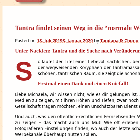
Tantra findet seinen Weg in die “normale W
Posted on
18. Juli 2019
3. Januar 2020
by
Tandana & Chono
Unter Nackten: Tantra und die Suche nach Veränderu
S
o lautet der Titel einer liebevoll sachlichen
der wegweisenden Koryphäen der Tantramassage 
schönen, tantrischen Raum, sie zeigt die Schönhe
Erstmal einen Dank und einen Kniefall!
Liebe Michaela, wir wissen nicht, wie es dir gelungen ist,
Medien zu zeigen, mit ihren Höhen und Tiefen, zwar noch g
Gesellschaft tragen möchten, einen unschätzbaren Dienst
Und auch, was den öffentlich-rechtlichen Fernsehsender W
zu zeigen – das macht auch uns Mut! Wie oft erleben 
Fotografieren Einstellungen finden, wo auch der letzte Sc
Werbekanäle überhaupt nutzen sollen.