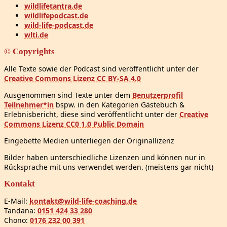
wildlifetantra.de
wildlifepodcast.de
wild-life-podcast.de
wlti.de
© Copyrights
Alle Texte sowie der Podcast sind veröffentlicht unter der
Creative Commons Lizenz CC BY-SA 4.0
Ausgenommen sind Texte unter dem
Benutzerprofil
Teilnehmer*in
bspw. in den Kategorien Gästebuch &
Erlebnisbericht, diese sind veröffentlicht unter der
Creative
Commons Lizenz CC0 1.0 Public Domain
Eingebette Medien unterliegen der Originallizenz
Bilder haben unterschiedliche Lizenzen und können nur in
Rücksprache mit uns verwendet werden. (meistens gar nicht)
Kontakt
E-Mail:
kontakt@wild-life-coaching.de
Tandana:
0151 424 33 280
Chono:
0176 232 00 391