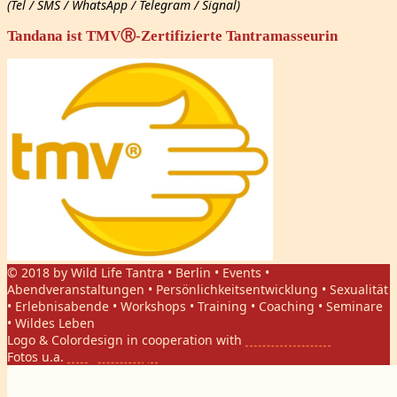
(Tel / SMS / WhatsApp / Telegram / Signal)
Tandana ist TMVⓇ-Zertifizierte Tantramasseurin
© 2018 by Wild Life Tantra • Berlin • Events •
Abendveranstaltungen • Persönlichkeitsentwicklung • Sexualität
• Erlebnisabende • Workshops • Training • Coaching • Seminare
• Wildes Leben
Logo & Colordesign in cooperation with
Daniel Hasket
Fotos u.a.
Gregor Phillips