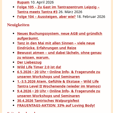
Rupam
10. April 2026
Folge 105 – Zu Gast im Tantrazentrum Leipzig –
Tantra meets Tantra #3
26. März 2026
Folge 104 – Aussteigen, aber wie?
18. Februar 2026
Neuigkeiten
Neues Buchungssystem, neue AGB und gründlch
aufgeräumt.
Tanz in den Mai mit allen Sinnen – viele neue
Eindrücke, Erfahrungen und Reize
Bewusst atmen – und dabei lächeln, ohne genau
zu wissen, warum.
Der Liebeszug
Wild Life Timer 2.0 ist da!
6.5.2026 • 20 Uhr • Online Info- & Fragerunde zu
unseren Workshops und Seminaren
1.-3.5.2026 Atem, Gefühle & Ekstase – Wild Life
Tantra Level II Wochenende (wieder im Wamos)
9.4.2026 • 20 Uhr • Online Info- & Fragerunde zu
unseren Workshops und Seminaren
30.4.2026 Tantrisches Walpurgisfest
FRAUENTAGS-AKTION: 33% auf Loving Body!