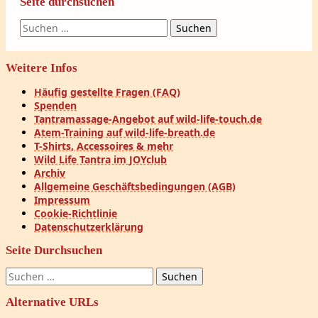
Seite durchsuchen
Suchen
nach:
Weitere Infos
Häufig gestellte Fragen (FAQ)
Spenden
Tantramassage-Angebot auf wild-life-touch.de
Atem-Training auf wild-life-breath.de
T-Shirts, Accessoires & mehr
Wild Life Tantra im JOYclub
Archiv
Allgemeine Geschäftsbedingungen (AGB)
Impressum
Cookie-Richtlinie
Datenschutzerklärung
Seite Durchsuchen
Suchen
nach:
Alternative URLs