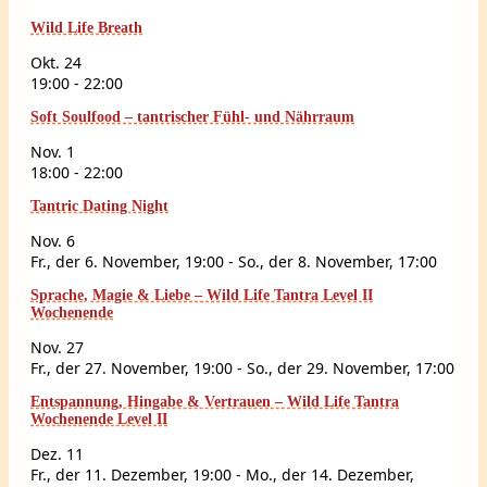
Wild Life Breath
Okt.
24
19:00
-
22:00
Soft Soulfood – tantrischer Fühl- und Nährraum
Nov.
1
18:00
-
22:00
Tantric Dating Night
Nov.
6
Fr., der 6. November, 19:00
-
So., der 8. November, 17:00
Sprache, Magie & Liebe – Wild Life Tantra Level II
Wochenende
Nov.
27
Fr., der 27. November, 19:00
-
So., der 29. November, 17:00
Entspannung, Hingabe & Vertrauen – Wild Life Tantra
Wochenende Level II
Dez.
11
Fr., der 11. Dezember, 19:00
-
Mo., der 14. Dezember,