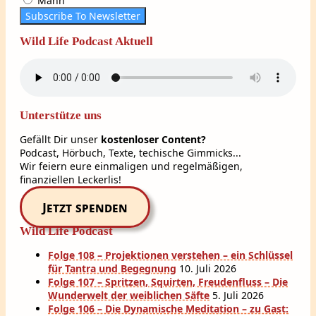
Mann
Subscribe To Newsletter
Wild Life Podcast Aktuell
Unterstütze uns
Gefällt Dir unser
kostenloser Content?
Podcast, Hörbuch, Texte, techische Gimmicks...
Wir feiern eure einmaligen und regelmäßigen,
finanziellen Leckerlis!
Jetzt spenden
Wild Life Podcast
Folge 108 – Projektionen verstehen – ein Schlüssel
für Tantra und Begegnung
10. Juli 2026
Folge 107 – Spritzen, Squirten, Freudenfluss – Die
Wunderwelt der weiblichen Säfte
5. Juli 2026
Folge 106 – Die Dynamische Meditation – zu Gast: