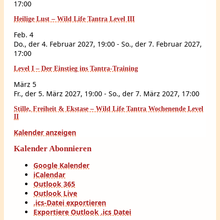
17:00
Heilige Lust – Wild Life Tantra Level III
Feb.
4
Do., der 4. Februar 2027, 19:00
-
So., der 7. Februar 2027,
17:00
Level I – Der Einstieg ins Tantra-Training
März
5
Fr., der 5. März 2027, 19:00
-
So., der 7. März 2027, 17:00
Stille, Freiheit & Ekstase – Wild Life Tantra Wochenende Level
II
Kalender anzeigen
Kalender Abonnieren
Google Kalender
iCalendar
Outlook 365
Outlook Live
.ics-Datei exportieren
Exportiere Outlook .ics Datei