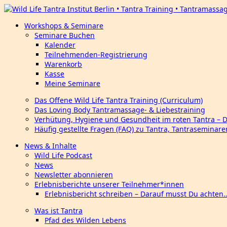
Workshops & Seminare
Seminare Buchen
Kalender
Teilnehmenden-Registrierung
Warenkorb
Kasse
Meine Seminare
Das Offene Wild Life Tantra Training (Curriculum)
Das Loving Body Tantramassage- & Liebestraining
Verhütung, Hygiene und Gesundheit im roten Tantra – 
Häufig gestellte Fragen (FAQ) zu Tantra, Tantraseminar
News & Inhalte
Wild Life Podcast
News
Newsletter abonnieren
Erlebnisberichte unserer Teilnehmer*innen
Erlebnisbericht schreiben – Darauf musst Du achten
Was ist Tantra
Pfad des Wilden Lebens