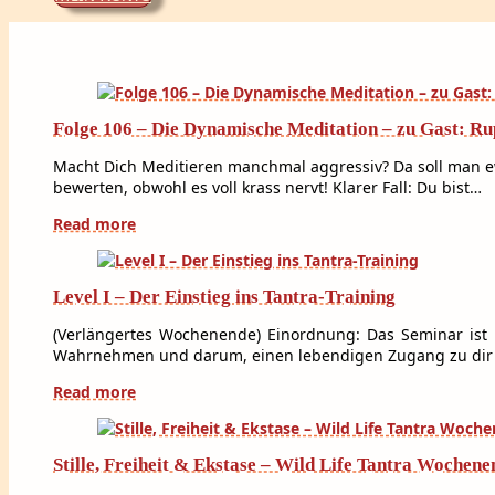
Folge 106 – Die Dynamische Meditation – zu Gast: R
Macht Dich Meditieren manchmal aggressiv? Da soll man ewi
bewerten, obwohl es voll krass nervt! Klarer Fall: Du bist…
Read more
Level I – Der Einstieg ins Tantra-Training
(Verlängertes Wochenende) Einordnung: Das Seminar ist 
Wahrnehmen und darum, einen lebendigen Zugang zu dir sel
Read more
Stille, Freiheit & Ekstase – Wild Life Tantra Wochene