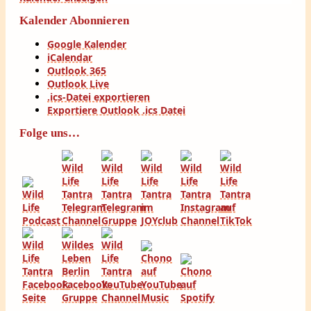
Kalender Abonnieren
Google Kalender
iCalendar
Outlook 365
Outlook Live
.ics-Datei exportieren
Exportiere Outlook .ics Datei
Folge uns…