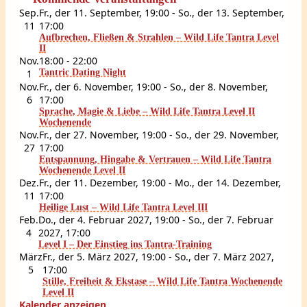
Sep.
Fr., der 11. September, 19:00
-
So., der 13. September,
11
17:00
Aufbrechen, Fließen & Strahlen – Wild Life Tantra Level
II
Nov.
18:00
-
22:00
1
Tantric Dating Night
Nov.
Fr., der 6. November, 19:00
-
So., der 8. November,
6
17:00
Sprache, Magie & Liebe – Wild Life Tantra Level II
Wochenende
Nov.
Fr., der 27. November, 19:00
-
So., der 29. November,
27
17:00
Entspannung, Hingabe & Vertrauen – Wild Life Tantra
Wochenende Level II
Dez.
Fr., der 11. Dezember, 19:00
-
Mo., der 14. Dezember,
11
17:00
Heilige Lust – Wild Life Tantra Level III
Feb.
Do., der 4. Februar 2027, 19:00
-
So., der 7. Februar
4
2027, 17:00
Level I – Der Einstieg ins Tantra-Training
März
Fr., der 5. März 2027, 19:00
-
So., der 7. März 2027,
5
17:00
Stille, Freiheit & Ekstase – Wild Life Tantra Wochenende
Level II
Kalender anzeigen