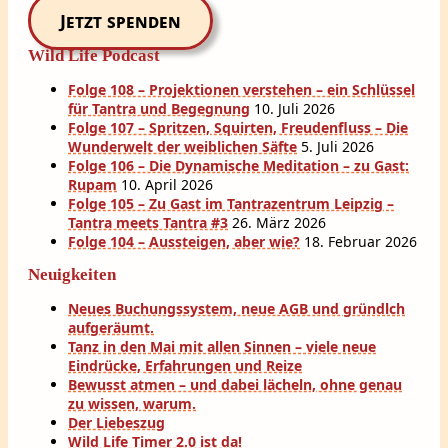
Jetzt spenden
Wild Life Podcast
Folge 108 – Projektionen verstehen – ein Schlüssel
für Tantra und Begegnung
10. Juli 2026
Folge 107 – Spritzen, Squirten, Freudenfluss – Die
Wunderwelt der weiblichen Säfte
5. Juli 2026
Folge 106 – Die Dynamische Meditation – zu Gast:
Rupam
10. April 2026
Folge 105 – Zu Gast im Tantrazentrum Leipzig –
Tantra meets Tantra #3
26. März 2026
Folge 104 – Aussteigen, aber wie?
18. Februar 2026
Neuigkeiten
Neues Buchungssystem, neue AGB und gründlch
aufgeräumt.
Tanz in den Mai mit allen Sinnen – viele neue
Eindrücke, Erfahrungen und Reize
Bewusst atmen – und dabei lächeln, ohne genau
zu wissen, warum.
Der Liebeszug
Wild Life Timer 2.0 ist da!