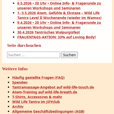
6.5.2026 • 20 Uhr • Online Info- & Fragerunde zu
unseren Workshops und Seminaren
1.-3.5.2026 Atem, Gefühle & Ekstase – Wild Life
Tantra Level II Wochenende (wieder im Wamos)
9.4.2026 • 20 Uhr • Online Info- & Fragerunde zu
unseren Workshops und Seminaren
30.4.2026 Tantrisches Walpurgisfest
FRAUENTAGS-AKTION: 33% auf Loving Body!
Seite durchsuchen
Suchen
nach:
Weitere Infos
Häufig gestellte Fragen (FAQ)
Spenden
Tantramassage-Angebot auf wild-life-touch.de
Atem-Training auf wild-life-breath.de
T-Shirts, Accessoires & mehr
Wild Life Tantra im JOYclub
Archiv
Allgemeine Geschäftsbedingungen (AGB)