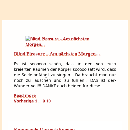
Blind Pleasure – Am nächsten Morgen…
Es ist soooooo schön, dass in den von euch
kreierten Räumen der Körper sooooo satt wird, dass
die Seele anfängt zu singen… Da braucht man nur
noch zu lauschen und zu fühlen… DAS ist der-
Wunder-voll!!! DANKE euch beiden für diese…
Read more
Seitennummerierung
Vorherige
1
…
9
10
der
Beiträge
Kommende Veranstaltungen