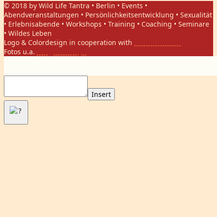
© 2018 by Wild Life Tantra • Berlin • Events •
Abendveranstaltungen • Persönlichkeitsentwicklung • Sexualität
• Erlebnisabende • Workshops • Training • Coaching • Seminare
• Wildes Leben
Logo & Colordesign in cooperation with
Daniel Hasket
Fotos u.a.
Gregor Phillips
Insert