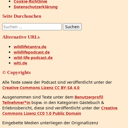
Cookie-Richtlinie
Datenschutzerklärung
Seite Durchsuchen
Suchen
nach:
Alternative URLs
wildlifetantra.de
wildlifepodcast.de
wild-life-podcast.de
wlti.de
© Copyrights
Alle Texte sowie der Podcast sind veröffentlicht unter der
Creative Commons Lizenz CC BY-SA 4.0
Ausgenommen sind Texte unter dem
Benutzerprofil
Teilnehmer*in
bspw. in den Kategorien Gästebuch &
Erlebnisbericht, diese sind veröffentlicht unter der
Creative
Commons Lizenz CC0 1.0 Public Domain
Eingebette Medien unterliegen der Originallizenz