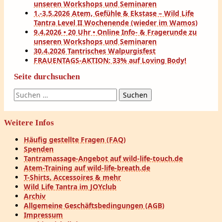
unseren Workshops und Seminaren
1.-3.5.2026 Atem, Gefühle & Ekstase – Wild Life
Tantra Level II Wochenende (wieder im Wamos)
9.4.2026 • 20 Uhr • Online Info- & Fragerunde zu
unseren Workshops und Seminaren
30.4.2026 Tantrisches Walpurgisfest
FRAUENTAGS-AKTION: 33% auf Loving Body!
Seite durchsuchen
Suchen
nach:
Weitere Infos
Häufig gestellte Fragen (FAQ)
Spenden
Tantramassage-Angebot auf wild-life-touch.de
Atem-Training auf wild-life-breath.de
T-Shirts, Accessoires & mehr
Wild Life Tantra im JOYclub
Archiv
Allgemeine Geschäftsbedingungen (AGB)
Impressum