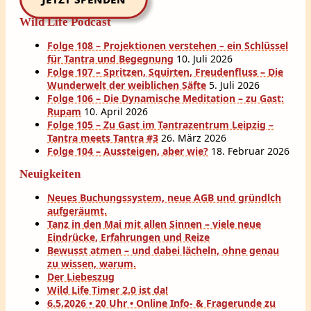
Wild Life Podcast
Folge 108 – Projektionen verstehen – ein Schlüssel
für Tantra und Begegnung
10. Juli 2026
Folge 107 – Spritzen, Squirten, Freudenfluss – Die
Wunderwelt der weiblichen Säfte
5. Juli 2026
Folge 106 – Die Dynamische Meditation – zu Gast:
Rupam
10. April 2026
Folge 105 – Zu Gast im Tantrazentrum Leipzig –
Tantra meets Tantra #3
26. März 2026
Folge 104 – Aussteigen, aber wie?
18. Februar 2026
Neuigkeiten
Neues Buchungssystem, neue AGB und gründlch
aufgeräumt.
Tanz in den Mai mit allen Sinnen – viele neue
Eindrücke, Erfahrungen und Reize
Bewusst atmen – und dabei lächeln, ohne genau
zu wissen, warum.
Der Liebeszug
Wild Life Timer 2.0 ist da!
6.5.2026 • 20 Uhr • Online Info- & Fragerunde zu