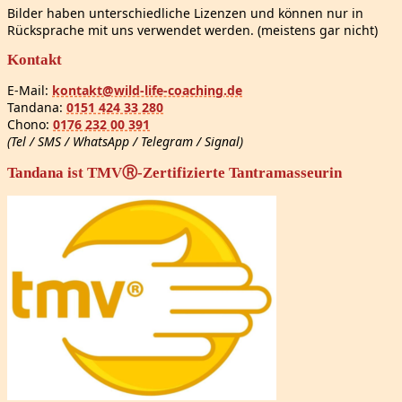
Bilder haben unterschiedliche Lizenzen und können nur in
Rücksprache mit uns verwendet werden. (meistens gar nicht)
Kontakt
E-Mail:
kontakt@wild-life-coaching.de
Tandana:
0151 424 33 280
Chono:
0176 232 00 391
(Tel / SMS / WhatsApp / Telegram / Signal)
Tandana ist TMVⓇ-Zertifizierte Tantramasseurin