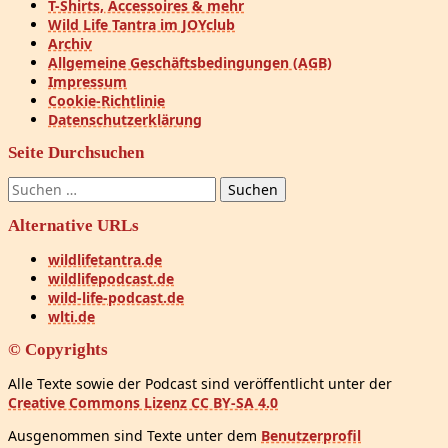
T-Shirts, Accessoires & mehr
Wild Life Tantra im JOYclub
Archiv
Allgemeine Geschäftsbedingungen (AGB)
Impressum
Cookie-Richtlinie
Datenschutzerklärung
Seite Durchsuchen
Suchen
nach:
Alternative URLs
wildlifetantra.de
wildlifepodcast.de
wild-life-podcast.de
wlti.de
© Copyrights
Alle Texte sowie der Podcast sind veröffentlicht unter der
Creative Commons Lizenz CC BY-SA 4.0
Ausgenommen sind Texte unter dem
Benutzerprofil