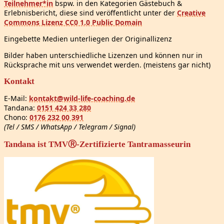
Teilnehmer*in
bspw. in den Kategorien Gästebuch &
Erlebnisbericht, diese sind veröffentlicht unter der
Creative
Commons Lizenz CC0 1.0 Public Domain
Eingebette Medien unterliegen der Originallizenz
Bilder haben unterschiedliche Lizenzen und können nur in
Rücksprache mit uns verwendet werden. (meistens gar nicht)
Kontakt
E-Mail:
kontakt@wild-life-coaching.de
Tandana:
0151 424 33 280
Chono:
0176 232 00 391
(Tel / SMS / WhatsApp / Telegram / Signal)
Tandana ist TMVⓇ-Zertifizierte Tantramasseurin