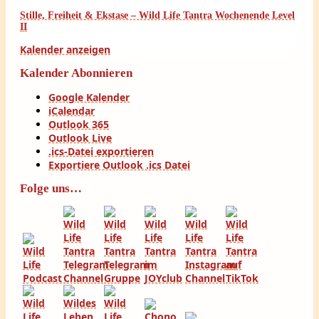
Stille, Freiheit & Ekstase – Wild Life Tantra Wochenende Level
II
Kalender anzeigen
Kalender Abonnieren
Google Kalender
iCalendar
Outlook 365
Outlook Live
.ics-Datei exportieren
Exportiere Outlook .ics Datei
Folge uns…