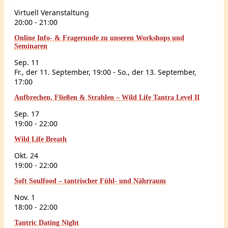
Virtuell Veranstaltung
20:00
-
21:00
Online Info- & Fragerunde zu unseren Workshops und
Seminaren
Sep.
11
Fr., der 11. September, 19:00
-
So., der 13. September,
17:00
Aufbrechen, Fließen & Strahlen – Wild Life Tantra Level II
Sep.
17
19:00
-
22:00
Wild Life Breath
Okt.
24
19:00
-
22:00
Soft Soulfood – tantrischer Fühl- und Nährraum
Nov.
1
18:00
-
22:00
Tantric Dating Night