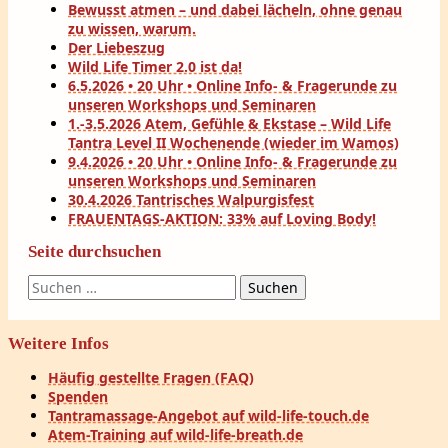
Bewusst atmen – und dabei lächeln, ohne genau
zu wissen, warum.
Der Liebeszug
Wild Life Timer 2.0 ist da!
6.5.2026 • 20 Uhr • Online Info- & Fragerunde zu
unseren Workshops und Seminaren
1.-3.5.2026 Atem, Gefühle & Ekstase – Wild Life
Tantra Level II Wochenende (wieder im Wamos)
9.4.2026 • 20 Uhr • Online Info- & Fragerunde zu
unseren Workshops und Seminaren
30.4.2026 Tantrisches Walpurgisfest
FRAUENTAGS-AKTION: 33% auf Loving Body!
Seite durchsuchen
Suchen
nach:
Weitere Infos
Häufig gestellte Fragen (FAQ)
Spenden
Tantramassage-Angebot auf wild-life-touch.de
Atem-Training auf wild-life-breath.de