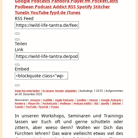
Google Podcasts
Pandora
Player.fm
PocketCasts
Podbean
Podcast Addict
RSS
Spotify
Stitcher
TuneIn
YouTube
fyyd.de
iTunes
RSS Feed
Teilen
Link
Embed
Datei herunterladen
|
In neuem Fenster abspielen
|
Audiolänge: 1:20:03
|
Aufgenommen
am 30. Dezember 2025
Abonnieren:
Amazon
|
Audible
|
Apple Podcasts
|
CastBox
|
Deezer
|
Google Podcasts
|
Pandora
|
Player.fm
|
PocketCasts
|
Podbean
|
Podcast Addict
|
RSS
|
Spotify
|
Stitcher
|
TuneIn
|
YouTube
|
fyyd.de
|
iTunes
In unseren Workshops, Seminaren und Trainings
lassen wir Euch oft und gerne schütteln oder
zittern, aber wieso denn? Wollen wir Dich das
Fürchten lehren? Das wäre vielleicht etwas viel des