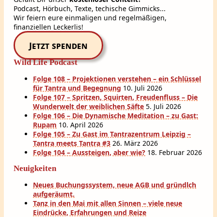
Podcast, Hörbuch, Texte, techische Gimmicks...
Wir feiern eure einmaligen und regelmäßigen,
finanziellen Leckerlis!
Jetzt spenden
Wild Life Podcast
Folge 108 – Projektionen verstehen – ein Schlüssel
für Tantra und Begegnung
10. Juli 2026
Folge 107 – Spritzen, Squirten, Freudenfluss – Die
Wunderwelt der weiblichen Säfte
5. Juli 2026
Folge 106 – Die Dynamische Meditation – zu Gast:
Rupam
10. April 2026
Folge 105 – Zu Gast im Tantrazentrum Leipzig –
Tantra meets Tantra #3
26. März 2026
Folge 104 – Aussteigen, aber wie?
18. Februar 2026
Neuigkeiten
Neues Buchungssystem, neue AGB und gründlch
aufgeräumt.
Tanz in den Mai mit allen Sinnen – viele neue
Eindrücke, Erfahrungen und Reize