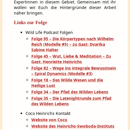
Expertinnen in diesem Gebiet. Gemeinsam mit ihr
wollen wir Euch die Hintergründe dieser Arbeit
näher bringen.
Links zur Folge
Wild Life Podcast Folgen
Folge 95 – Die Körpertypen nach Wilhelm
Reich (Modelle #5) – zu Gast: Dvarika
Sabine Halter
Folge 45 – Wut, Liebe & Meditation – Zu
Gast: Henriette Heinrichs
Folge 82 – Wege ins integrale Bewusstsein
– Spiral Dynamics (Modelle #3)
Folge 18 – Das Wilde Wesen und die
Heilige Lust
Folge 34 – Der Pfad des Wilden Lebens
Folge 35 – Die Latenightrunde zum Pfad
des Wilden Lebens
Coco Heinrichs Kontakt
Website von Coco
Website des Heinrichs-Swoboda-Instituts