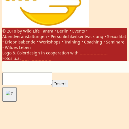
© 2018 by Wild Life Tantra • Berlin • Events •
Abendveranstaltungen • Persönlichkeitsentwicklung • Sexualität
• Erlebnisabende • Workshops • Training • Coaching • Seminare
• Wildes Leben
Logo & Colordesign in cooperation with
Daniel Hasket
Fotos u.a.
Gregor Phillips
Insert