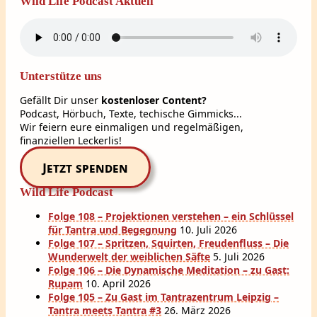
Wild Life Podcast Aktuell
Unterstütze uns
Gefällt Dir unser
kostenloser Content?
Podcast, Hörbuch, Texte, techische Gimmicks...
Wir feiern eure einmaligen und regelmäßigen,
finanziellen Leckerlis!
Jetzt spenden
Wild Life Podcast
Folge 108 – Projektionen verstehen – ein Schlüssel
für Tantra und Begegnung
10. Juli 2026
Folge 107 – Spritzen, Squirten, Freudenfluss – Die
Wunderwelt der weiblichen Säfte
5. Juli 2026
Folge 106 – Die Dynamische Meditation – zu Gast:
Rupam
10. April 2026
Folge 105 – Zu Gast im Tantrazentrum Leipzig –
Tantra meets Tantra #3
26. März 2026