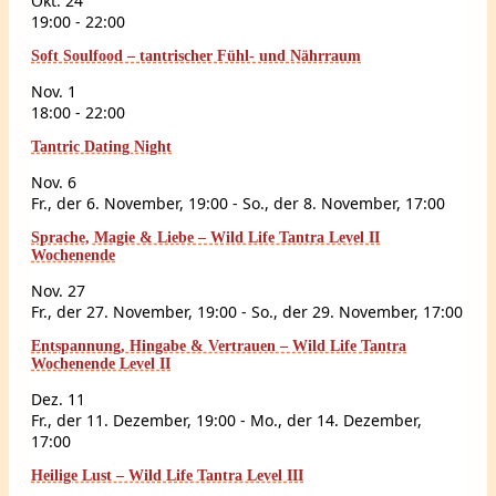
Okt.
24
19:00
-
22:00
Soft Soulfood – tantrischer Fühl- und Nährraum
Nov.
1
18:00
-
22:00
Tantric Dating Night
Nov.
6
Fr., der 6. November, 19:00
-
So., der 8. November, 17:00
Sprache, Magie & Liebe – Wild Life Tantra Level II
Wochenende
Nov.
27
Fr., der 27. November, 19:00
-
So., der 29. November, 17:00
Entspannung, Hingabe & Vertrauen – Wild Life Tantra
Wochenende Level II
Dez.
11
Fr., der 11. Dezember, 19:00
-
Mo., der 14. Dezember,
17:00
Heilige Lust – Wild Life Tantra Level III