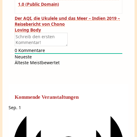
1.0 (Public Domain)
Beitragsnavigation
Der AQI, die Ukulele und das Meer – Indien 2019 –
Reisebericht von Chono
Loving Body
0
Kommentare
Neueste
Älteste
Meistbewertet
Kommende Veranstaltungen
Sep.
1