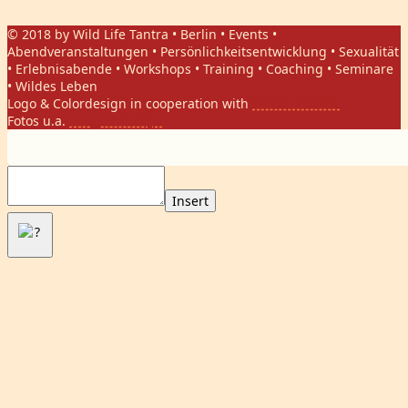
© 2018 by Wild Life Tantra • Berlin • Events •
Abendveranstaltungen • Persönlichkeitsentwicklung • Sexualität
• Erlebnisabende • Workshops • Training • Coaching • Seminare
• Wildes Leben
Logo & Colordesign in cooperation with
Daniel Hasket
Fotos u.a.
Gregor Phillips
Insert