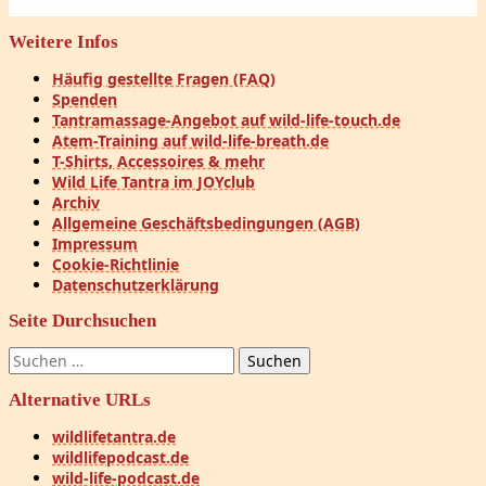
Weitere Infos
Häufig gestellte Fragen (FAQ)
Spenden
Tantramassage-Angebot auf wild-life-touch.de
Atem-Training auf wild-life-breath.de
T-Shirts, Accessoires & mehr
Wild Life Tantra im JOYclub
Archiv
Allgemeine Geschäftsbedingungen (AGB)
Impressum
Cookie-Richtlinie
Datenschutzerklärung
Seite Durchsuchen
Suchen
nach:
Alternative URLs
wildlifetantra.de
wildlifepodcast.de
wild-life-podcast.de