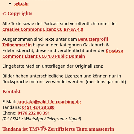
wlti.de
© Copyrights
Alle Texte sowie der Podcast sind veröffentlicht unter der
Creative Commons Lizenz CC BY-SA 4.0
Ausgenommen sind Texte unter dem
Benutzerprofil
Teilnehmer*in
bspw. in den Kategorien Gästebuch &
Erlebnisbericht, diese sind veröffentlicht unter der
Creative
Commons Lizenz CC0 1.0 Public Domain
Eingebette Medien unterliegen der Originallizenz
Bilder haben unterschiedliche Lizenzen und können nur in
Rücksprache mit uns verwendet werden. (meistens gar nicht)
Kontakt
E-Mail:
kontakt@wild-life-coaching.de
Tandana:
0151 424 33 280
Chono:
0176 232 00 391
(Tel / SMS / WhatsApp / Telegram / Signal)
Tandana ist TMVⓇ-Zertifizierte Tantramasseurin