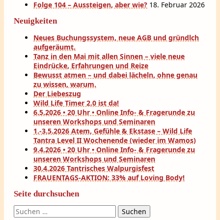
Folge 104 – Aussteigen, aber wie?
18. Februar 2026
Neuigkeiten
Neues Buchungssystem, neue AGB und gründlch
aufgeräumt.
Tanz in den Mai mit allen Sinnen – viele neue
Eindrücke, Erfahrungen und Reize
Bewusst atmen – und dabei lächeln, ohne genau
zu wissen, warum.
Der Liebeszug
Wild Life Timer 2.0 ist da!
6.5.2026 • 20 Uhr • Online Info- & Fragerunde zu
unseren Workshops und Seminaren
1.-3.5.2026 Atem, Gefühle & Ekstase – Wild Life
Tantra Level II Wochenende (wieder im Wamos)
9.4.2026 • 20 Uhr • Online Info- & Fragerunde zu
unseren Workshops und Seminaren
30.4.2026 Tantrisches Walpurgisfest
FRAUENTAGS-AKTION: 33% auf Loving Body!
Seite durchsuchen
Suchen
nach: