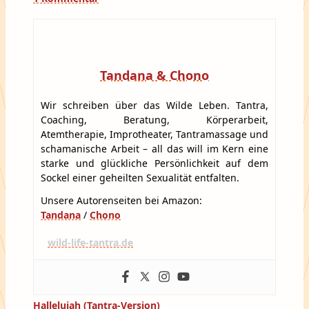
Tandana & Chono
Wir schreiben über das Wilde Leben. Tantra,
Coaching, Beratung, Körperarbeit,
Atemtherapie, Improtheater, Tantramassage und
schamanische Arbeit – all das will im Kern eine
starke und glückliche Persönlichkeit auf dem
Sockel einer geheilten Sexualität entfalten.
Unsere Autorenseiten bei Amazon:
Tandana
/
Chono
wild-life-tantra.de
Beitragsnavigation
Hallelujah (Tantra-Version)