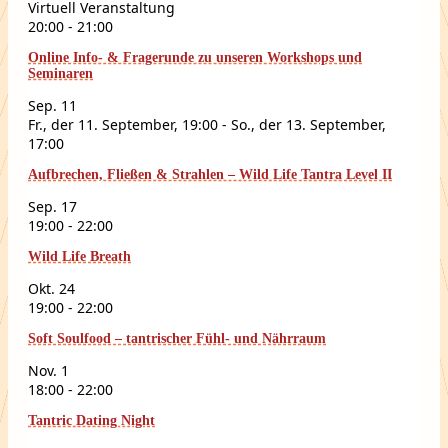
Virtuell Veranstaltung
20:00
-
21:00
Online Info- & Fragerunde zu unseren Workshops und
Seminaren
Sep.
11
Fr., der 11. September, 19:00
-
So., der 13. September,
17:00
Aufbrechen, Fließen & Strahlen – Wild Life Tantra Level II
Sep.
17
19:00
-
22:00
Wild Life Breath
Okt.
24
19:00
-
22:00
Soft Soulfood – tantrischer Fühl- und Nährraum
Nov.
1
18:00
-
22:00
Tantric Dating Night