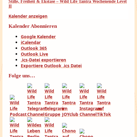
Stille, Freiheit & Ekstase – Wild Life Tantra Wochenende Level
II
Kalender anzeigen
Kalender Abonnieren
Google Kalender
iCalendar
Outlook 365
Outlook Live
.ics-Datei exportieren
Exportiere Outlook .ics Datei
Folge uns…