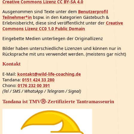
Creative Commons Lizenz CC BY-SA 4.0
Ausgenommen sind Texte unter dem
Benutzerprofil
Teilnehmer*in
bspw. in den Kategorien Gästebuch &
Erlebnisbericht, diese sind veröffentlicht unter der
Creative
Commons Lizenz CC0 1.0 Public Domain
Eingebette Medien unterliegen der Originallizenz
Bilder haben unterschiedliche Lizenzen und können nur in
Rücksprache mit uns verwendet werden. (meistens gar nicht)
Kontakt
E-Mail:
kontakt@wild-life-coaching.de
Tandana:
0151 424 33 280
Chono:
0176 232 00 391
(Tel / SMS / WhatsApp / Telegram / Signal)
Tandana ist TMVⓇ-Zertifizierte Tantramasseurin