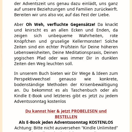
der Adventszeit uns genau dazu einlädt, uns ganz
auf unsere Beziehzungen und Familien zurückwirft.
Bereiten wir uns also vor, auf das Fest der Liebe.
Aber
Oh Weh, verfluchte Gegensätze!
Da knackt
und knirscht es an allen Ecken und Enden, da
zeigen sich unbequeme Wahrheiten, rote
Knöpfchen und gruselige Kellermonster! Solche
Zeiten sind ein echter Prüfstein für Deine höheren
Lebensweisheiten, Deine Meditationspraxis, Deinen
yogischen Pfad oder was immer Dir in dunklen
Zeiten den Weg leuchten soll.
In unserem Buch bieten wir Dir Wege & Ideen zum
Perspektivwechsel genauso wie konkrete,
bodenständige Methoden der Krisenbewältigung
an. Du bekommst es als Taschenbuch oder als
Kindle E-Book und letzteres gibt es jetzt zu jedem
Adventssonntag kostenlos
Du kannst hier & jetzt PROBELESEN und
BESTELLEN
Als E-Book jeden Adventssonntag KOSTENLOS
Achtung: Bitte nicht ausversehen “Kindle Unlimited”