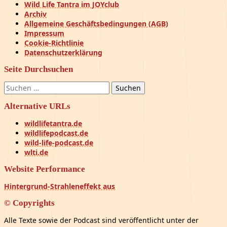
Wild Life Tantra im JOYclub
Archiv
Allgemeine Geschäftsbedingungen (AGB)
Impressum
Cookie-Richtlinie
Datenschutzerklärung
Seite Durchsuchen
Suchen
nach:
Alternative URLs
wildlifetantra.de
wildlifepodcast.de
wild-life-podcast.de
wlti.de
Website Performance
Hintergrund-Strahleneffekt aus
© Copyrights
Alle Texte sowie der Podcast sind veröffentlicht unter der