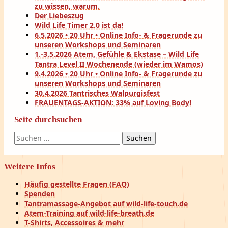
zu wissen, warum.
Der Liebeszug
Wild Life Timer 2.0 ist da!
6.5.2026 • 20 Uhr • Online Info- & Fragerunde zu
unseren Workshops und Seminaren
1.-3.5.2026 Atem, Gefühle & Ekstase – Wild Life
Tantra Level II Wochenende (wieder im Wamos)
9.4.2026 • 20 Uhr • Online Info- & Fragerunde zu
unseren Workshops und Seminaren
30.4.2026 Tantrisches Walpurgisfest
FRAUENTAGS-AKTION: 33% auf Loving Body!
Seite durchsuchen
Suchen
nach:
Weitere Infos
Häufig gestellte Fragen (FAQ)
Spenden
Tantramassage-Angebot auf wild-life-touch.de
Atem-Training auf wild-life-breath.de
T-Shirts, Accessoires & mehr