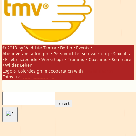
© 2018 by Wild Life Tantra • Berlin • Events •
Abendveranstaltungen • Persönlichkeitsentwicklung • Sexualität
• Erlebnisabende • Workshops • Training • Coaching • Seminare
• Wildes Leben
Logo & Colordesign in cooperation with
Daniel Hasket
Fotos u.a.
Gregor Phillips
Insert