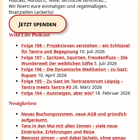
Podcast, Hörbuch, Texte, techische Gimmicks...
Wir feiern eure einmaligen und regelmäßigen,
finanziellen Leckerlis!
Jetzt spenden
Wild Life Podcast
Folge 108 – Projektionen verstehen – ein Schlüssel
für Tantra und Begegnung
10. Juli 2026
Folge 107 – Spritzen, Squirten, Freudenfluss – Die
Wunderwelt der weiblichen Säfte
5. Juli 2026
Folge 106 – Die Dynamische Meditation – zu Gast:
Rupam
10. April 2026
Folge 105 – Zu Gast im Tantrazentrum Leipzig –
Tantra meets Tantra #3
26. März 2026
Folge 104 – Aussteigen, aber wie?
18. Februar 2026
Neuigkeiten
Neues Buchungssystem, neue AGB und gründlch
aufgeräumt.
Tanz in den Mai mit allen Sinnen – viele neue
Eindrücke, Erfahrungen und Reize
Bewusst atmen – und dabei lächeln, ohne genau