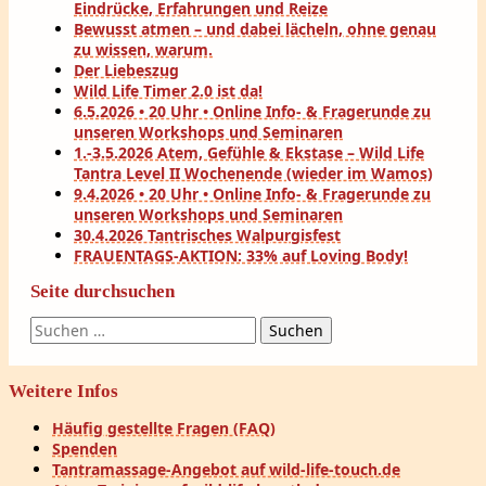
Eindrücke, Erfahrungen und Reize
Bewusst atmen – und dabei lächeln, ohne genau
zu wissen, warum.
Der Liebeszug
Wild Life Timer 2.0 ist da!
6.5.2026 • 20 Uhr • Online Info- & Fragerunde zu
unseren Workshops und Seminaren
1.-3.5.2026 Atem, Gefühle & Ekstase – Wild Life
Tantra Level II Wochenende (wieder im Wamos)
9.4.2026 • 20 Uhr • Online Info- & Fragerunde zu
unseren Workshops und Seminaren
30.4.2026 Tantrisches Walpurgisfest
FRAUENTAGS-AKTION: 33% auf Loving Body!
Seite durchsuchen
Suchen
nach:
Weitere Infos
Häufig gestellte Fragen (FAQ)
Spenden
Tantramassage-Angebot auf wild-life-touch.de