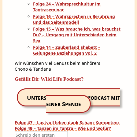
Folge 24 – Wahrsprechkultur im
Tantraseminar
Folge 16 – Wahrsprechen in Berührung
und das Seitenmodell
Folge 15 – Was brauche ich, was brauchst
Du? – Umgang mit Unterschieden beim
Sex
Folge 14 – Zauberland Ehebett –
Gelungene Beziehungen vol. 2
Wir wünschen viel Genuss beim anhören!
Chono & Tandana
Gefällt Dir Wild Life Podcast?
Unterstütze unseren Podcast mit
einer Spende
Beitragsnavigation
Folge 47 – Lustvoll leben dank Scham-Kompetenz
Folge 49 – Tanzen im Tantra – Wie und wofür?