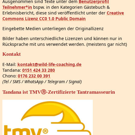
Ausgenommen sind Texte unter dem
Benutzerprofil
Teilnehmer*in
bspw. in den Kategorien Gästebuch &
Erlebnisbericht, diese sind veröffentlicht unter der
Creative
Commons Lizenz CC0 1.0 Public Domain
Eingebette Medien unterliegen der Originallizenz
Bilder haben unterschiedliche Lizenzen und können nur in
Rücksprache mit uns verwendet werden. (meistens gar nicht)
Kontakt
E-Mail:
kontakt@wild-life-coaching.de
Tandana:
0151 424 33 280
Chono:
0176 232 00 391
(Tel / SMS / WhatsApp / Telegram / Signal)
Tandana ist TMVⓇ-Zertifizierte Tantramasseurin