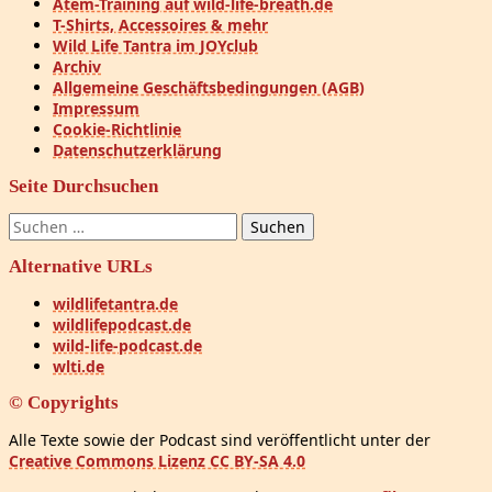
Atem-Training auf wild-life-breath.de
T-Shirts, Accessoires & mehr
Wild Life Tantra im JOYclub
Archiv
Allgemeine Geschäftsbedingungen (AGB)
Impressum
Cookie-Richtlinie
Datenschutzerklärung
Seite Durchsuchen
Suchen
nach:
Alternative URLs
wildlifetantra.de
wildlifepodcast.de
wild-life-podcast.de
wlti.de
© Copyrights
Alle Texte sowie der Podcast sind veröffentlicht unter der
Creative Commons Lizenz CC BY-SA 4.0