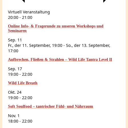
Virtuell Veranstaltung
20:00
-
21:00
Online Info- & Fragerunde zu unseren Workshops und
Seminaren
Sep.
11
Fr., der 11. September, 19:00
-
So., der 13. September,
17:00
Aufbrechen, Fließen & Strahlen – Wild Life Tantra Level II
Sep.
17
19:00
-
22:00
Wild Life Breath
Okt.
24
19:00
-
22:00
Soft Soulfood – tantrischer Fühl- und Nährraum
Nov.
1
18:00
-
22:00