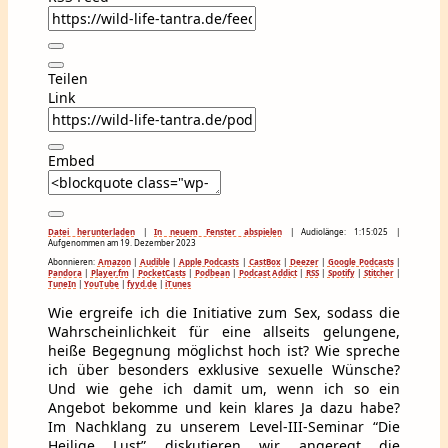
Teilen
Link
Embed
Datei herunterladen
|
In neuem Fenster abspielen
|
Audiolänge: 1:15:025
|
Aufgenommen am 19. Dezember 2023
Abonnieren:
Amazon
|
Audible
|
Apple Podcasts
|
CastBox
|
Deezer
|
Google Podcasts
|
Pandora
|
Player.fm
|
PocketCasts
|
Podbean
|
Podcast Addict
|
RSS
|
Spotify
|
Stitcher
|
TuneIn
|
YouTube
|
fyyd.de
|
iTunes
Wie ergreife ich die Initiative zum Sex, sodass die
Wahrscheinlichkeit für eine allseits gelungene,
heiße Begegnung möglichst hoch ist? Wie spreche
ich über besonders exklusive sexuelle Wünsche?
Und wie gehe ich damit um, wenn ich so ein
Angebot bekomme und kein klares Ja dazu habe?
Im Nachklang zu unserem Level-III-Seminar “Die
Heilige Lust” diskutieren wir angeregt die