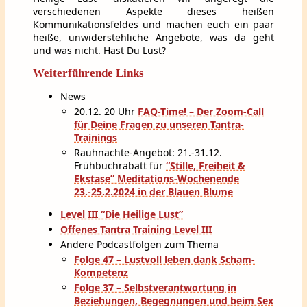
verschiedenen Aspekte dieses heißen
Kommunikationsfeldes und machen euch ein paar
heiße, unwiderstehliche Angebote, was da geht
und was nicht. Hast Du Lust?
Weiterführende Links
News
20.12. 20 Uhr
FAQ-Time! – Der Zoom-Call
für Deine Fragen zu unseren Tantra-
Trainings
Rauhnächte-Angebot: 21.-31.12.
Frühbuchrabatt für
“Stille, Freiheit &
Ekstase” Meditations-Wochenende
23.-25.2.2024 in der Blauen Blume
Level III “Die Heilige Lust”
Offenes Tantra Training Level III
Andere Podcastfolgen zum Thema
Folge 47 – Lustvoll leben dank Scham-
Kompetenz
Folge 37 – Selbstverantwortung in
Beziehungen, Begegnungen und beim Sex