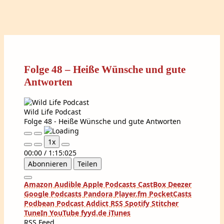
Folge 48 – Heiße Wünsche und gute
Antworten
Wild Life Podcast
Folge 48 - Heiße Wünsche und gute Antworten
Play
Pause
1x
Episode
Episode
00:00
/
1:15:025
Abonnieren
Teilen
Amazon
Audible
Apple Podcasts
CastBox
Deezer
Google Podcasts
Pandora
Player.fm
PocketCasts
Podbean
Podcast Addict
RSS
Spotify
Stitcher
TuneIn
YouTube
fyyd.de
iTunes
RSS Feed