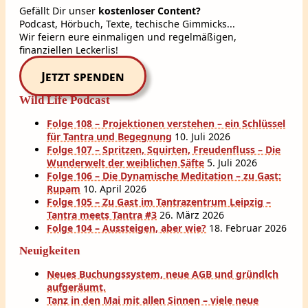
Gefällt Dir unser
kostenloser Content?
Podcast, Hörbuch, Texte, techische Gimmicks...
Wir feiern eure einmaligen und regelmäßigen,
finanziellen Leckerlis!
Jetzt spenden
Wild Life Podcast
Folge 108 – Projektionen verstehen – ein Schlüssel
für Tantra und Begegnung
10. Juli 2026
Folge 107 – Spritzen, Squirten, Freudenfluss – Die
Wunderwelt der weiblichen Säfte
5. Juli 2026
Folge 106 – Die Dynamische Meditation – zu Gast:
Rupam
10. April 2026
Folge 105 – Zu Gast im Tantrazentrum Leipzig –
Tantra meets Tantra #3
26. März 2026
Folge 104 – Aussteigen, aber wie?
18. Februar 2026
Neuigkeiten
Neues Buchungssystem, neue AGB und gründlch
aufgeräumt.
Tanz in den Mai mit allen Sinnen – viele neue