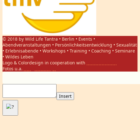
© 2018 by Wild Life Tantra • Berlin • Events •
Abendveranstaltungen • Persönlichkeitsentwicklung • Sexualität
• Erlebnisabende • Workshops • Training • Coaching • Seminare
• Wildes Leben
Logo & Colordesign in cooperation with
Daniel Hasket
Fotos u.a.
Gregor Phillips
Insert