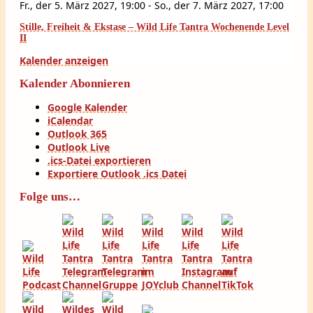
Fr., der 5. März 2027, 19:00
-
So., der 7. März 2027, 17:00
Stille, Freiheit & Ekstase – Wild Life Tantra Wochenende Level
II
Kalender anzeigen
Kalender Abonnieren
Google Kalender
iCalendar
Outlook 365
Outlook Live
.ics-Datei exportieren
Exportiere Outlook .ics Datei
Folge uns…