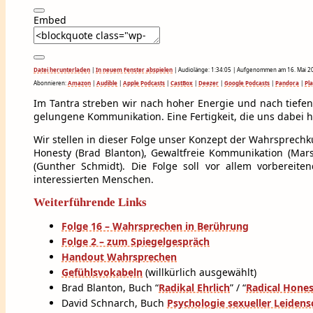
Embed
Datei herunterladen
|
In neuem Fenster abspielen
|
Audiolänge: 1:34:05
|
Aufgenommen am 16. Mai 2
Abonnieren:
Amazon
|
Audible
|
Apple Podcasts
|
CastBox
|
Deezer
|
Google Podcasts
|
Pandora
|
Pl
Im Tantra streben wir nach hoher Energie und nach tiefen
gelungene Kommunikation. Eine Fertigkeit, die uns dabei h
Wir stellen in dieser Folge unser Konzept der Wahrsprechku
Honesty (Brad Blanton), Gewaltfreie Kommunikation (Mar
(Gunther Schmidt). Die Folge soll vor allem vorbereit
interessierten Menschen.
Weiterführende Links
Folge 16 – Wahrsprechen in Berührung
Folge 2 – zum Spiegelgespräch
Handout Wahrsprechen
Gefühlsvokabeln
(willkürlich ausgewählt)
Brad Blanton, Buch “
Radikal Ehrlich
” / “
Radical Hone
David Schnarch, Buch
Psychologie sexueller Leidens