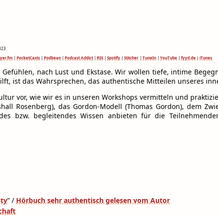
023
ayer.fm
|
PocketCasts
|
Podbean
|
Podcast Addict
|
RSS
|
Spotify
|
Stitcher
|
TuneIn
|
YouTube
|
fyyd.de
|
iTunes
 Gefühlen, nach Lust und Ekstase. Wir wollen tiefe, intime Begeg
ilft, ist das Wahrsprechen, das authentische Mitteilen unseres in
ltur vor, wie wir es in unseren Workshops vermitteln und praktizi
shall Rosenberg), das Gordon-Modell (Thomas Gordon), dem Zwi
endes bzw. begleitendes Wissen anbieten für die Teilnehmende
sty
” /
Hörbuch sehr authentisch gelesen vom Autor
chaft