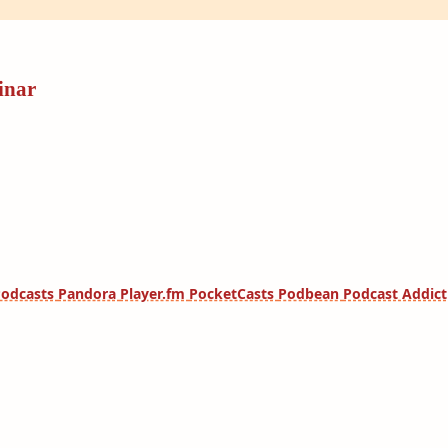
inar
Podcasts
Pandora
Player.fm
PocketCasts
Podbean
Podcast Addic