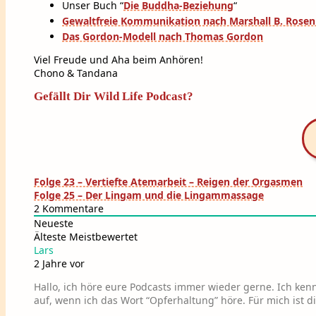
Unser Buch “
Die Buddha-Beziehung
“
Gewaltfreie Kommunikation nach Marshall B. Rose
Das Gordon-Modell nach Thomas Gordon
Viel Freude und Aha beim Anhören!
Chono & Tandana
Gefällt Dir Wild Life Podcast?
Beitragsnavigation
Folge 23 – Vertiefte Atemarbeit – Reigen der Orgasmen
Folge 25 – Der Lingam und die Lingammassage
2
Kommentare
Neueste
Älteste
Meistbewertet
Lars
2 Jahre vor
Hallo, ich höre eure Podcasts immer wieder gerne. Ich k
auf, wenn ich das Wort “Opferhaltung” höre. Für mich ist d