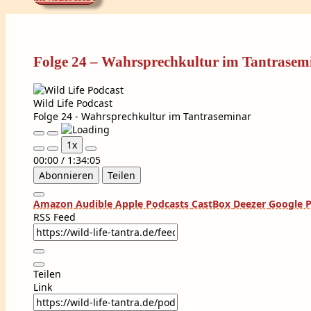
Folge 24 – Wahrsprechkultur im Tantrasem
Wild Life Podcast
Folge 24 - Wahrsprechkultur im Tantraseminar
Play
Pause
1x
Episode
Episode
00:00
/
1:34:05
Abonnieren
Teilen
Amazon
Audible
Apple Podcasts
CastBox
Deezer
Google 
RSS Feed
Teilen
Link