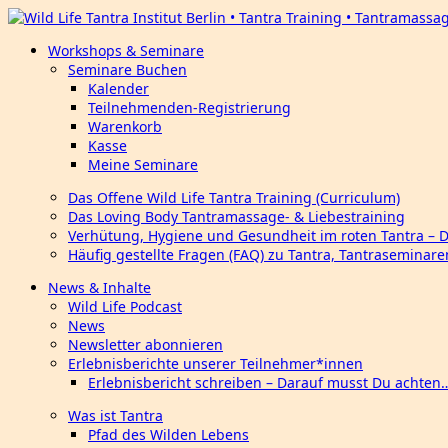
Workshops & Seminare
Seminare Buchen
Kalender
Teilnehmenden-Registrierung
Warenkorb
Kasse
Meine Seminare
Das Offene Wild Life Tantra Training (Curriculum)
Das Loving Body Tantramassage- & Liebestraining
Verhütung, Hygiene und Gesundheit im roten Tantra – 
Häufig gestellte Fragen (FAQ) zu Tantra, Tantraseminar
News & Inhalte
Wild Life Podcast
News
Newsletter abonnieren
Erlebnisberichte unserer Teilnehmer*innen
Erlebnisbericht schreiben – Darauf musst Du achten
Was ist Tantra
Pfad des Wilden Lebens