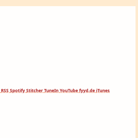
t
RSS
Spotify
Stitcher
TuneIn
YouTube
fyyd.de
iTunes