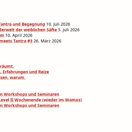
r Tantra und Begegnung
10. Juli 2026
derwelt der weiblichen Säfte
5. Juli 2026
am
10. April 2026
 meets Tantra #3
26. März 2026
eräumt.
e, Erfahrungen und Reize
ssen, warum.
eren Workshops und Seminaren
a Level II Wochenende (wieder im Wamos)
eren Workshops und Seminaren