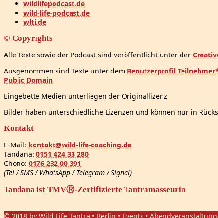
wildlifepodcast.de
wild-life-podcast.de
wlti.de
© Copyrights
Alle Texte sowie der Podcast sind veröffentlicht unter der
Creati
Ausgenommen sind Texte unter dem
Benutzerprofil Teilnehmer
Public Domain
Eingebette Medien unterliegen der Originallizenz
Bilder haben unterschiedliche Lizenzen und können nur in Rücks
Kontakt
E-Mail:
kontakt@wild-life-coaching.de
Tandana:
0151 424 33 280
Chono:
0176 232 00 391
(Tel / SMS / WhatsApp / Telegram / Signal)
Tandana ist TMVⓇ-Zertifizierte Tantramasseurin
© 2018 by Wild Life Tantra • Berlin • Events • Abendveranstaltun