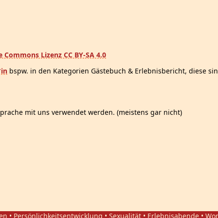
ve Commons Lizenz CC BY-SA 4.0
*in
bspw. in den Kategorien Gästebuch & Erlebnisbericht, diese sin
prache mit uns verwendet werden. (meistens gar nicht)
gen • Persönlichkeitsentwicklung • Sexualität • Erlebnisabende • W