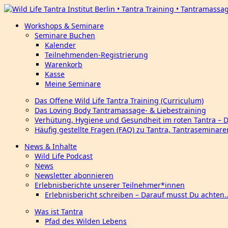
Workshops & Seminare
Seminare Buchen
Kalender
Teilnehmenden-Registrierung
Warenkorb
Kasse
Meine Seminare
Das Offene Wild Life Tantra Training (Curriculum)
Das Loving Body Tantramassage- & Liebestraining
Verhütung, Hygiene und Gesundheit im roten Tantra – 
Häufig gestellte Fragen (FAQ) zu Tantra, Tantraseminar
News & Inhalte
Wild Life Podcast
News
Newsletter abonnieren
Erlebnisberichte unserer Teilnehmer*innen
Erlebnisbericht schreiben – Darauf musst Du achten
Was ist Tantra
Pfad des Wilden Lebens