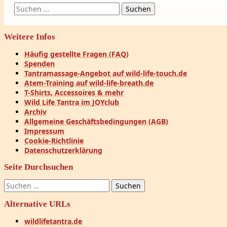
Suchen
nach:
Weitere Infos
Häufig gestellte Fragen (FAQ)
Spenden
Tantramassage-Angebot auf wild-life-touch.de
Atem-Training auf wild-life-breath.de
T-Shirts, Accessoires & mehr
Wild Life Tantra im JOYclub
Archiv
Allgemeine Geschäftsbedingungen (AGB)
Impressum
Cookie-Richtlinie
Datenschutzerklärung
Seite Durchsuchen
Suchen
nach:
Alternative URLs
wildlifetantra.de