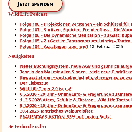
Jetzt spenden
Wild Life Podcast
Folge 108 – Projektionen verstehen – ein Schlüssel fü
Folge 107 – Spritzen, Squirten, Freudenfluss – Die Wun
Folge 106 – Die Dynamische Meditation – zu Gast: Rup
Folge 105 – Zu Gast im Tantrazentrum Leipzig – Tantra
Folge 104 – Aussteigen, aber wie?
18. Februar 2026
Neuigkeiten
Neues Buchungssystem, neue AGB und gründlch aufg
Tanz in den Mai mit allen Sinnen – viele neue Eindrück
Bewusst atmen – und dabei lächeln, ohne genau zu wi
Der Liebeszug
Wild Life Timer 2.0 ist da!
6.5.2026 • 20 Uhr • Online Info- & Fragerunde zu uns
1.-3.5.2026 Atem, Gefühle & Ekstase – Wild Life Tantr
9.4.2026 • 20 Uhr • Online Info- & Fragerunde zu uns
30.4.2026 Tantrisches Walpurgisfest
FRAUENTAGS-AKTION: 33% auf Loving Body!
Seite durchsuchen