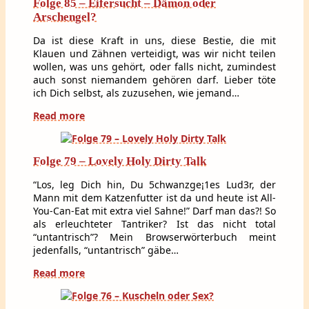
Folge 85 – Eifersucht – Dämon oder
Arschengel?
Da ist diese Kraft in uns, diese Bestie, die mit
Klauen und Zähnen verteidigt, was wir nicht teilen
wollen, was uns gehört, oder falls nicht, zumindest
auch sonst niemandem gehören darf. Lieber töte
ich Dich selbst, als zuzusehen, wie jemand…
Read more
Folge 79 – Lovely Holy Dirty Talk
“Los, leg Dich hin, Du 5chwanzge¡1es Lud3r, der
Mann mit dem Katzenfutter ist da und heute ist All-
You-Can-Eat mit extra viel Sahne!” Darf man das?! So
als erleuchteter Tantriker? Ist das nicht total
“untantrisch”? Mein Browserwörterbuch meint
jedenfalls, “untantrisch” gäbe…
Read more