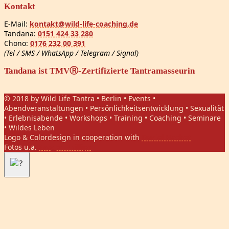
Kontakt
E-Mail:
kontakt@wild-life-coaching.de
Tandana:
0151 424 33 280
Chono:
0176 232 00 391
(Tel / SMS / WhatsApp / Telegram / Signal)
Tandana ist TMVⓇ-Zertifizierte Tantramasseurin
© 2018 by Wild Life Tantra • Berlin • Events •
Abendveranstaltungen • Persönlichkeitsentwicklung • Sexualität
• Erlebnisabende • Workshops • Training • Coaching • Seminare
• Wildes Leben
Logo & Colordesign in cooperation with
Daniel Hasket
Fotos u.a.
Gregor Phillips