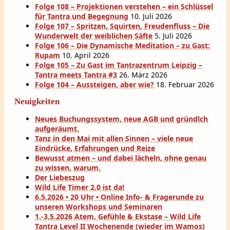
Folge 108 – Projektionen verstehen – ein Schlüssel
für Tantra und Begegnung
10. Juli 2026
Folge 107 – Spritzen, Squirten, Freudenfluss – Die
Wunderwelt der weiblichen Säfte
5. Juli 2026
Folge 106 – Die Dynamische Meditation – zu Gast:
Rupam
10. April 2026
Folge 105 – Zu Gast im Tantrazentrum Leipzig –
Tantra meets Tantra #3
26. März 2026
Folge 104 – Aussteigen, aber wie?
18. Februar 2026
Neuigkeiten
Neues Buchungssystem, neue AGB und gründlch
aufgeräumt.
Tanz in den Mai mit allen Sinnen – viele neue
Eindrücke, Erfahrungen und Reize
Bewusst atmen – und dabei lächeln, ohne genau
zu wissen, warum.
Der Liebeszug
Wild Life Timer 2.0 ist da!
6.5.2026 • 20 Uhr • Online Info- & Fragerunde zu
unseren Workshops und Seminaren
1.-3.5.2026 Atem, Gefühle & Ekstase – Wild Life
Tantra Level II Wochenende (wieder im Wamos)