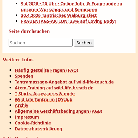
9.4.2026 • 20 Uhr • Online Info- & Fragerunde zu
unseren Workshops und Seminaren
30.4.2026 Tantrisches Walpurgisfest
FRAUENTAGS-AKTION: 33% auf Loving Body!
Seite durchsuchen
Suchen
nach:
Weitere Infos
Häufig gestellte Fragen (FAQ)
Spenden
Tantramassage-Angebot auf wild-life-touch.de
Atem-Training auf wild-life-breath.de
T-Shirts, Accessoires & mehr
Wild Life Tantra im JOYclub
Archiv
Allgemeine Geschäftsbedingungen (AGB)
Impressum
Cookie-Richtlinie
Datenschutzerklärung