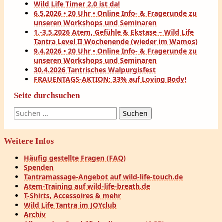
Wild Life Timer 2.0 ist da!
6.5.2026 • 20 Uhr • Online Info- & Fragerunde zu
unseren Workshops und Seminaren
1.-3.5.2026 Atem, Gefühle & Ekstase – Wild Life
Tantra Level II Wochenende (wieder im Wamos)
9.4.2026 • 20 Uhr • Online Info- & Fragerunde zu
unseren Workshops und Seminaren
30.4.2026 Tantrisches Walpurgisfest
FRAUENTAGS-AKTION: 33% auf Loving Body!
Seite durchsuchen
Suchen
nach:
Weitere Infos
Häufig gestellte Fragen (FAQ)
Spenden
Tantramassage-Angebot auf wild-life-touch.de
Atem-Training auf wild-life-breath.de
T-Shirts, Accessoires & mehr
Wild Life Tantra im JOYclub
Archiv