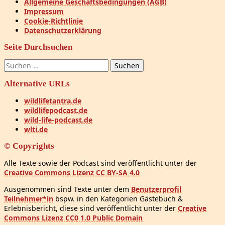
Allgemeine Geschäftsbedingungen (AGB)
Impressum
Cookie-Richtlinie
Datenschutzerklärung
Seite Durchsuchen
Suchen
nach:
Alternative URLs
wildlifetantra.de
wildlifepodcast.de
wild-life-podcast.de
wlti.de
© Copyrights
Alle Texte sowie der Podcast sind veröffentlicht unter der
Creative Commons Lizenz CC BY-SA 4.0
Ausgenommen sind Texte unter dem
Benutzerprofil
Teilnehmer*in
bspw. in den Kategorien Gästebuch &
Erlebnisbericht, diese sind veröffentlicht unter der
Creative
Commons Lizenz CC0 1.0 Public Domain