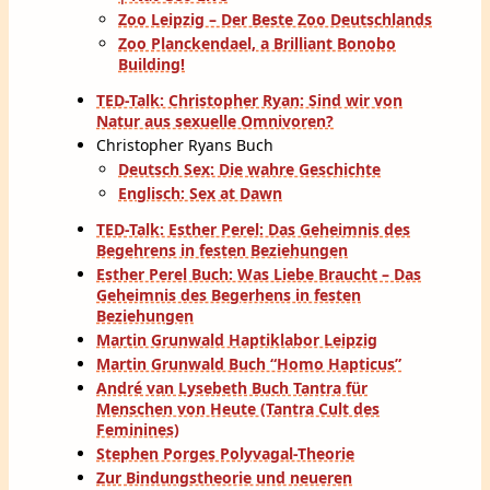
Zoo Leipzig – Der Beste Zoo Deutschlands
Zoo Planckendael, a Brilliant Bonobo
Building!
TED-Talk: Christopher Ryan: Sind wir von
Natur aus sexuelle Omnivoren?
Christopher Ryans Buch
Deutsch Sex: Die wahre Geschichte
Englisch: Sex at Dawn
TED-Talk: Esther Perel: Das Geheimnis des
Begehrens in festen Beziehungen
Esther Perel Buch: Was Liebe Braucht – Das
Geheimnis des Begerhens in festen
Beziehungen
Martin Grunwald Haptiklabor Leipzig
Martin Grunwald Buch “Homo Hapticus”
André van Lysebeth Buch Tantra für
Menschen von Heute (Tantra Cult des
Feminines)
Stephen Porges Polyvagal-Theorie
Zur Bindungstheorie und neueren