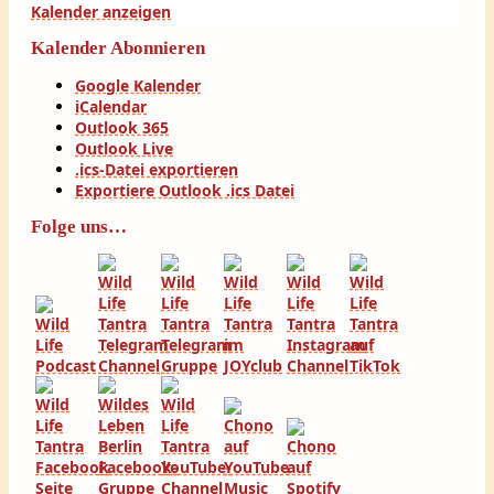
Kalender anzeigen
Kalender Abonnieren
Google Kalender
iCalendar
Outlook 365
Outlook Live
.ics-Datei exportieren
Exportiere Outlook .ics Datei
Folge uns…