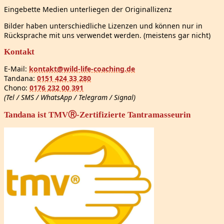
Eingebette Medien unterliegen der Originallizenz
Bilder haben unterschiedliche Lizenzen und können nur in
Rücksprache mit uns verwendet werden. (meistens gar nicht)
Kontakt
E-Mail:
kontakt@wild-life-coaching.de
Tandana:
0151 424 33 280
Chono:
0176 232 00 391
(Tel / SMS / WhatsApp / Telegram / Signal)
Tandana ist TMVⓇ-Zertifizierte Tantramasseurin