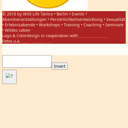
© 2018 by Wild Life Tantra • Berlin • Events •
Abendveranstaltungen • Persönlichkeitsentwicklung • Sexualität
• Erlebnisabende • Workshops • Training • Coaching • Seminare
• Wildes Leben
Logo & Colordesign in cooperation with
Daniel Hasket
Fotos u.a.
Gregor Phillips
Insert