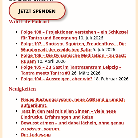
Jetzt spenden
Wild Life Podcast
Folge 108 – Projektionen verstehen – ein Schlüssel
für Tantra und Begegnung
10. Juli 2026
Folge 107 – Spritzen, Squirten, Freudenfluss – Die
Wunderwelt der weiblichen Säfte
5. Juli 2026
Folge 106 – Die Dynamische Meditation – zu Gast:
Rupam
10. April 2026
Folge 105 – Zu Gast im Tantrazentrum Leipzig –
Tantra meets Tantra #3
26. März 2026
Folge 104 – Aussteigen, aber wie?
18. Februar 2026
Neuigkeiten
Neues Buchungssystem, neue AGB und gründlch
aufgeräumt.
Tanz in den Mai mit allen Sinnen – viele neue
Eindrücke, Erfahrungen und Reize
Bewusst atmen – und dabei lächeln, ohne genau
zu wissen, warum.
Der Liebeszug