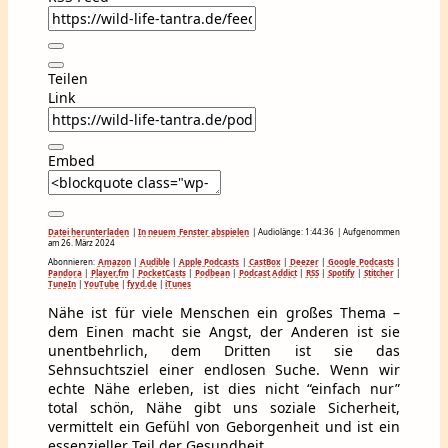
Teilen
Link
Embed
Datei herunterladen
|
In neuem Fenster abspielen
|
Audiolänge: 1:44:36
|
Aufgenommen
am 26. März 2024
Abonnieren:
Amazon
|
Audible
|
Apple Podcasts
|
CastBox
|
Deezer
|
Google Podcasts
|
Pandora
|
Player.fm
|
PocketCasts
|
Podbean
|
Podcast Addict
|
RSS
|
Spotify
|
Stitcher
|
TuneIn
|
YouTube
|
fyyd.de
|
iTunes
Nähe ist für viele Menschen ein großes Thema –
dem Einen macht sie Angst, der Anderen ist sie
unentbehrlich, dem Dritten ist sie das
Sehnsuchtsziel einer endlosen Suche. Wenn wir
echte Nähe erleben, ist dies nicht “einfach nur”
total schön, Nähe gibt uns soziale Sicherheit,
vermittelt ein Gefühl von Geborgenheit und ist ein
essenzieller Teil der Gesundheit.