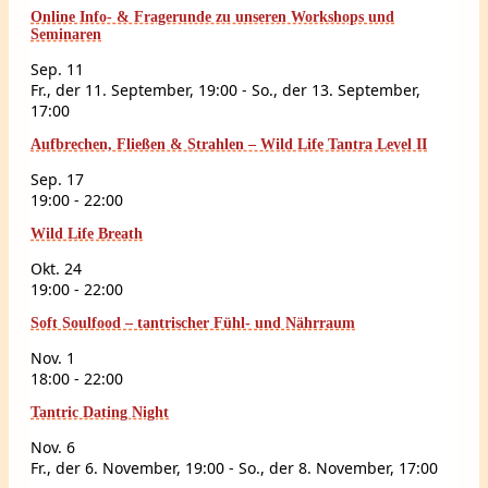
Online Info- & Fragerunde zu unseren Workshops und
Seminaren
Sep.
11
Fr., der 11. September, 19:00
-
So., der 13. September,
17:00
Aufbrechen, Fließen & Strahlen – Wild Life Tantra Level II
Sep.
17
19:00
-
22:00
Wild Life Breath
Okt.
24
19:00
-
22:00
Soft Soulfood – tantrischer Fühl- und Nährraum
Nov.
1
18:00
-
22:00
Tantric Dating Night
Nov.
6
Fr., der 6. November, 19:00
-
So., der 8. November, 17:00