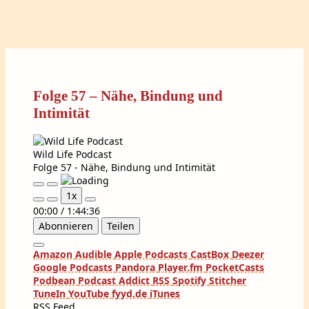
Folge 57 – Nähe, Bindung und
Intimität
Wild Life Podcast
Folge 57 - Nähe, Bindung und Intimität
Play
Pause
1x
Episode
Episode
00:00
/
1:44:36
Abonnieren
Teilen
Amazon
Audible
Apple Podcasts
CastBox
Deezer
Google Podcasts
Pandora
Player.fm
PocketCasts
Podbean
Podcast Addict
RSS
Spotify
Stitcher
TuneIn
YouTube
fyyd.de
iTunes
RSS Feed