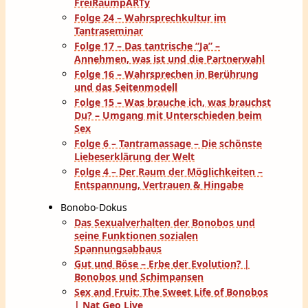
FreiRaumpARTy
Folge 24 – Wahrsprechkultur im
Tantraseminar
Folge 17 – Das tantrische “Ja” –
Annehmen, was ist und die Partnerwahl
Folge 16 – Wahrsprechen in Berührung
und das Seitenmodell
Folge 15 – Was brauche ich, was brauchst
Du? – Umgang mit Unterschieden beim
Sex
Folge 6 – Tantramassage – Die schönste
Liebeserklärung der Welt
Folge 4 – Der Raum der Möglichkeiten –
Entspannung, Vertrauen & Hingabe
Bonobo-Dokus
Das Sexualverhalten der Bonobos und
seine Funktionen sozialen
Spannungsabbaus
Gut und Böse – Erbe der Evolution? |
Bonobos und Schimpansen
Sex and Fruit: The Sweet Life of Bonobos
| Nat Geo Live