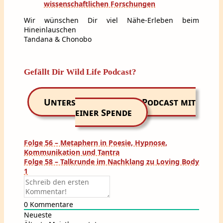
wissenschaftlichen Forschungen
Wir wünschen Dir viel Nähe-Erleben beim
Hineinlauschen
Tandana & Chonobo
Gefällt Dir Wild Life Podcast?
Unterstütze unseren Podcast mit
einer Spende
Beitragsnavigation
Folge 56 – Metaphern in Poesie, Hypnose,
Kommunikation und Tantra
Folge 58 – Talkrunde im Nachklang zu Loving Body
1
0
Kommentare
Neueste