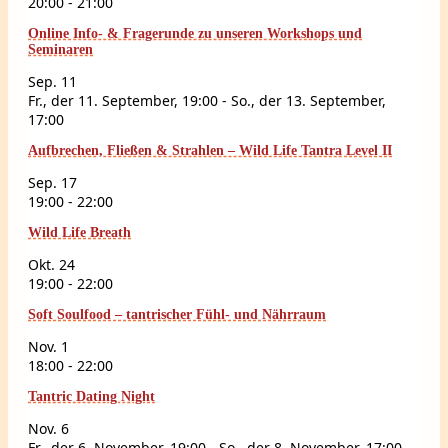
20:00
-
21:00
Online Info- & Fragerunde zu unseren Workshops und
Seminaren
Sep.
11
Fr., der 11. September, 19:00
-
So., der 13. September,
17:00
Aufbrechen, Fließen & Strahlen – Wild Life Tantra Level II
Sep.
17
19:00
-
22:00
Wild Life Breath
Okt.
24
19:00
-
22:00
Soft Soulfood – tantrischer Fühl- und Nährraum
Nov.
1
18:00
-
22:00
Tantric Dating Night
Nov.
6
Fr., der 6. November, 19:00
-
So., der 8. November, 17:00