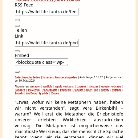
RSS Feed
Teilen
Link
Embed
Datei herunterladen
|
In neuem Fenster abspielen
|
Audiolänge: 1:58:42
|
Aufgenommen
am 19. März 2024
Abonnieren:
Amazon
|
Audible
|
Apple Podcasts
|
CastBox
|
Deezer
|
Google Podcasts
|
Pandora
|
Player.fm
|
PocketCasts
|
Podbean
|
Podcast Addict
|
RSS
|
Spotify
|
Stitcher
|
TuneIn
|
YouTube
|
fyyd.de
|
iTunes
“Etwas, wofür wir keine Metaphern haben, haben
wir nicht verstanden”, sagt Vera Birkenbihl –
warum? Weil erst die Metapher die Erlebnistiefe
unserer erlebten Wirklichkeit auszudrücken
vermag. Die Metapher ist möglicherweise das
mächtigste Werkzeug, das die menschliche Sprache
kennt. Wenn wir sie verstehen, können wir viel