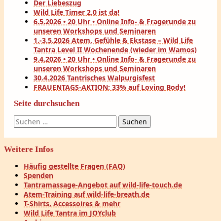
Der Liebeszug
Wild Life Timer 2.0 ist da!
6.5.2026 • 20 Uhr • Online Info- & Fragerunde zu
unseren Workshops und Seminaren
1.-3.5.2026 Atem, Gefühle & Ekstase – Wild Life
Tantra Level II Wochenende (wieder im Wamos)
9.4.2026 • 20 Uhr • Online Info- & Fragerunde zu
unseren Workshops und Seminaren
30.4.2026 Tantrisches Walpurgisfest
FRAUENTAGS-AKTION: 33% auf Loving Body!
Seite durchsuchen
Suchen
nach:
Weitere Infos
Häufig gestellte Fragen (FAQ)
Spenden
Tantramassage-Angebot auf wild-life-touch.de
Atem-Training auf wild-life-breath.de
T-Shirts, Accessoires & mehr
Wild Life Tantra im JOYclub