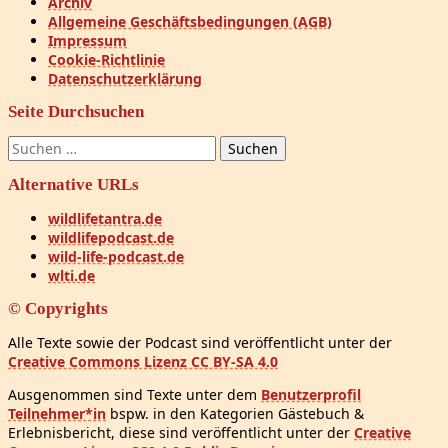
Archiv
Allgemeine Geschäftsbedingungen (AGB)
Impressum
Cookie-Richtlinie
Datenschutzerklärung
Seite Durchsuchen
Suchen
nach:
Alternative URLs
wildlifetantra.de
wildlifepodcast.de
wild-life-podcast.de
wlti.de
© Copyrights
Alle Texte sowie der Podcast sind veröffentlicht unter der
Creative Commons Lizenz CC BY-SA 4.0
Ausgenommen sind Texte unter dem
Benutzerprofil
Teilnehmer*in
bspw. in den Kategorien Gästebuch &
Erlebnisbericht, diese sind veröffentlicht unter der
Creative