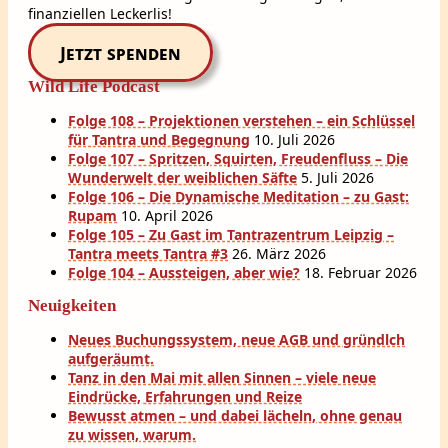
finanziellen Leckerlis!
Jetzt spenden
Wild Life Podcast
Folge 108 – Projektionen verstehen – ein Schlüssel
für Tantra und Begegnung
10. Juli 2026
Folge 107 – Spritzen, Squirten, Freudenfluss – Die
Wunderwelt der weiblichen Säfte
5. Juli 2026
Folge 106 – Die Dynamische Meditation – zu Gast:
Rupam
10. April 2026
Folge 105 – Zu Gast im Tantrazentrum Leipzig –
Tantra meets Tantra #3
26. März 2026
Folge 104 – Aussteigen, aber wie?
18. Februar 2026
Neuigkeiten
Neues Buchungssystem, neue AGB und gründlch
aufgeräumt.
Tanz in den Mai mit allen Sinnen – viele neue
Eindrücke, Erfahrungen und Reize
Bewusst atmen – und dabei lächeln, ohne genau
zu wissen, warum.