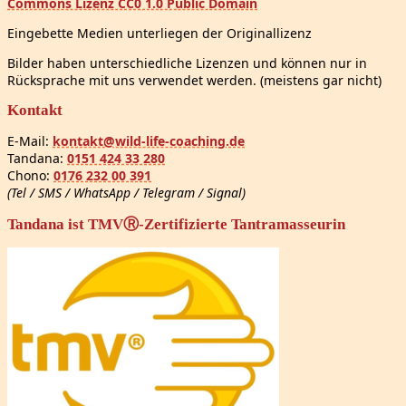
Commons Lizenz CC0 1.0 Public Domain
Eingebette Medien unterliegen der Originallizenz
Bilder haben unterschiedliche Lizenzen und können nur in
Rücksprache mit uns verwendet werden. (meistens gar nicht)
Kontakt
E-Mail:
kontakt@wild-life-coaching.de
Tandana:
0151 424 33 280
Chono:
0176 232 00 391
(Tel / SMS / WhatsApp / Telegram / Signal)
Tandana ist TMVⓇ-Zertifizierte Tantramasseurin