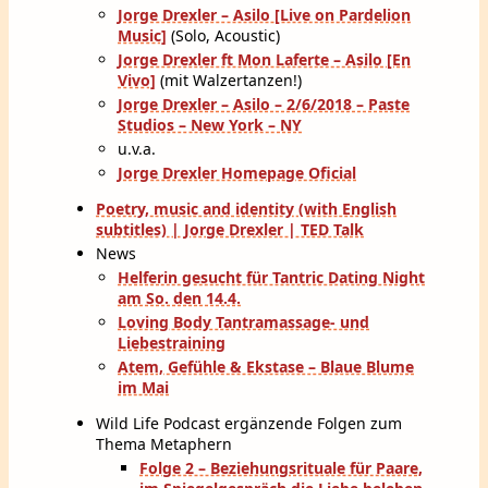
Jorge Drexler – Asilo [Live on Pardelion
Music]
(Solo, Acoustic)
Jorge Drexler ft Mon Laferte – Asilo [En
Vivo]
(mit Walzertanzen!)
Jorge Drexler – Asilo – 2/6/2018 – Paste
Studios – New York – NY
u.v.a.
Jorge Drexler Homepage Oficial
Poetry, music and identity (with English
subtitles) | Jorge Drexler | TED Talk
News
Helferin gesucht für Tantric Dating Night
am So. den 14.4.
Loving Body Tantramassage- und
Liebestraining
Atem, Gefühle & Ekstase – Blaue Blume
im Mai
Wild Life Podcast ergänzende Folgen zum
Thema Metaphern
Folge 2 – Beziehungsrituale für Paare,