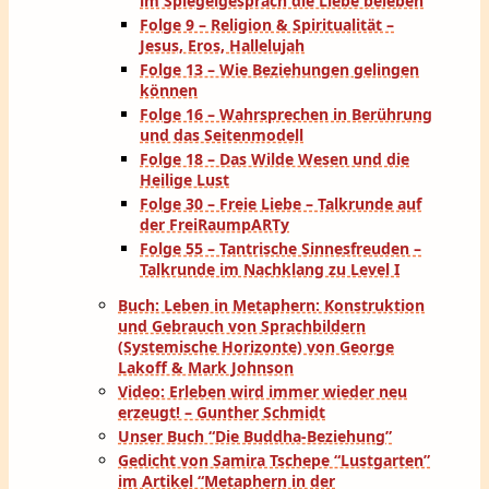
im Spiegelgespräch die Liebe beleben
Folge 9 – Religion & Spiritualität –
Jesus, Eros, Hallelujah
Folge 13 – Wie Beziehungen gelingen
können
Folge 16 – Wahrsprechen in Berührung
und das Seitenmodell
Folge 18 – Das Wilde Wesen und die
Heilige Lust
Folge 30 – Freie Liebe – Talkrunde auf
der FreiRaumpARTy
Folge 55 – Tantrische Sinnesfreuden –
Talkrunde im Nachklang zu Level I
Buch: Leben in Metaphern: Konstruktion
und Gebrauch von Sprachbildern
(Systemische Horizonte) von George
Lakoff & Mark Johnson
Video: Erleben wird immer wieder neu
erzeugt! – Gunther Schmidt
Unser Buch “Die Buddha-Beziehung”
Gedicht von Samira Tschepe “Lustgarten”
im Artikel “Metaphern in der