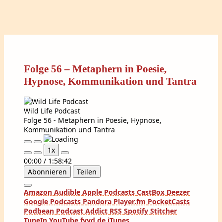
Folge 56 – Metaphern in Poesie,
Hypnose, Kommunikation und Tantra
Wild Life Podcast
Folge 56 - Metaphern in Poesie, Hypnose,
Kommunikation und Tantra
Play
Pause
1x
Episode
Episode
00:00
/
1:58:42
Abonnieren
Teilen
Amazon
Audible
Apple Podcasts
CastBox
Deezer
Google Podcasts
Pandora
Player.fm
PocketCasts
Podbean
Podcast Addict
RSS
Spotify
Stitcher
TuneIn
YouTube
fyyd.de
iTunes