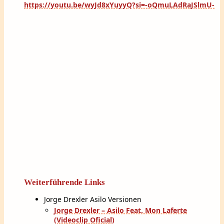
https://youtu.be/wyJd8xYuyyQ?si=-oQmuLAdRaJSlmU-
Weiterführende Links
Jorge Drexler Asilo Versionen
Jorge Drexler – Asilo Feat. Mon Laferte
(Videoclip Oficial)