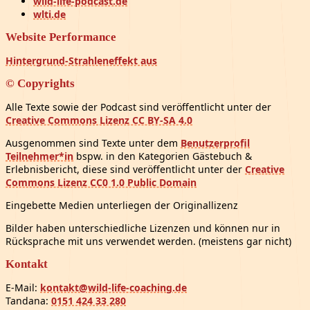
wild-life-podcast.de
wlti.de
Website Performance
Hintergrund-Strahleneffekt aus
© Copyrights
Alle Texte sowie der Podcast sind veröffentlicht unter der
Creative Commons Lizenz CC BY-SA 4.0
Ausgenommen sind Texte unter dem
Benutzerprofil
Teilnehmer*in
bspw. in den Kategorien Gästebuch &
Erlebnisbericht, diese sind veröffentlicht unter der
Creative
Commons Lizenz CC0 1.0 Public Domain
Eingebette Medien unterliegen der Originallizenz
Bilder haben unterschiedliche Lizenzen und können nur in
Rücksprache mit uns verwendet werden. (meistens gar nicht)
Kontakt
E-Mail:
kontakt@wild-life-coaching.de
Tandana:
0151 424 33 280