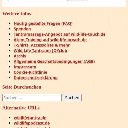
nach:
Weitere Infos
Häufig gestellte Fragen (FAQ)
Spenden
Tantramassage-Angebot auf wild-life-touch.de
Atem-Training auf wild-life-breath.de
T-Shirts, Accessoires & mehr
Wild Life Tantra im JOYclub
Archiv
Allgemeine Geschäftsbedingungen (AGB)
Impressum
Cookie-Richtlinie
Datenschutzerklärung
Seite Durchsuchen
Suchen
nach:
Alternative URLs
wildlifetantra.de
wildlifepodcast.de