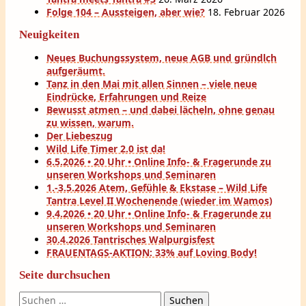
Folge 104 – Aussteigen, aber wie?
18. Februar 2026
Neuigkeiten
Neues Buchungssystem, neue AGB und gründlch
aufgeräumt.
Tanz in den Mai mit allen Sinnen – viele neue
Eindrücke, Erfahrungen und Reize
Bewusst atmen – und dabei lächeln, ohne genau
zu wissen, warum.
Der Liebeszug
Wild Life Timer 2.0 ist da!
6.5.2026 • 20 Uhr • Online Info- & Fragerunde zu
unseren Workshops und Seminaren
1.-3.5.2026 Atem, Gefühle & Ekstase – Wild Life
Tantra Level II Wochenende (wieder im Wamos)
9.4.2026 • 20 Uhr • Online Info- & Fragerunde zu
unseren Workshops und Seminaren
30.4.2026 Tantrisches Walpurgisfest
FRAUENTAGS-AKTION: 33% auf Loving Body!
Seite durchsuchen
Suchen