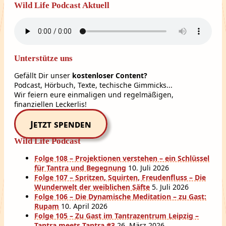
Wild Life Podcast Aktuell
Unterstütze uns
Gefällt Dir unser
kostenloser Content?
Podcast, Hörbuch, Texte, techische Gimmicks...
Wir feiern eure einmaligen und regelmäßigen,
finanziellen Leckerlis!
Jetzt spenden
Wild Life Podcast
Folge 108 – Projektionen verstehen – ein Schlüssel
für Tantra und Begegnung
10. Juli 2026
Folge 107 – Spritzen, Squirten, Freudenfluss – Die
Wunderwelt der weiblichen Säfte
5. Juli 2026
Folge 106 – Die Dynamische Meditation – zu Gast:
Rupam
10. April 2026
Folge 105 – Zu Gast im Tantrazentrum Leipzig –
Tantra meets Tantra #3
26. März 2026