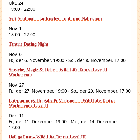
Okt.
24
19:00
-
22:00
Soft Soulfood – tantrischer Fühl- und Nährraum
Nov.
1
18:00
-
22:00
Tantric Dating Night
Nov.
6
Fr., der 6. November, 19:00
-
So., der 8. November, 17:00
Sprache, Magie & Liebe – Wild Life Tantra Level II
Wochenende
Nov.
27
Fr., der 27. November, 19:00
-
So., der 29. November, 17:00
Entspannung, Hingabe & Vertrauen – Wild Life Tantra
Wochenende Level II
Dez.
11
Fr., der 11. Dezember, 19:00
-
Mo., der 14. Dezember,
17:00
Heilige Lust – Wild Life Tantra Level III