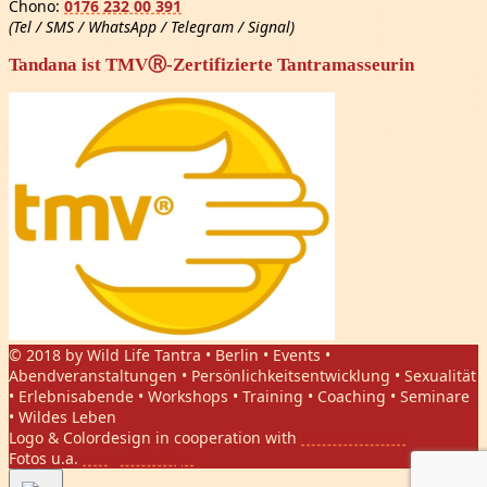
Chono:
0176 232 00 391
(Tel / SMS / WhatsApp / Telegram / Signal)
Tandana ist TMVⓇ-Zertifizierte Tantramasseurin
© 2018 by Wild Life Tantra • Berlin • Events •
Abendveranstaltungen • Persönlichkeitsentwicklung • Sexualität
• Erlebnisabende • Workshops • Training • Coaching • Seminare
• Wildes Leben
Logo & Colordesign in cooperation with
Daniel Hasket
Fotos u.a.
Gregor Phillips