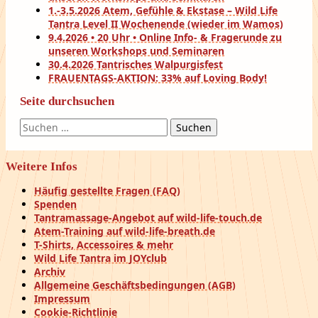
1.-3.5.2026 Atem, Gefühle & Ekstase – Wild Life
Tantra Level II Wochenende (wieder im Wamos)
9.4.2026 • 20 Uhr • Online Info- & Fragerunde zu
unseren Workshops und Seminaren
30.4.2026 Tantrisches Walpurgisfest
FRAUENTAGS-AKTION: 33% auf Loving Body!
Seite durchsuchen
Suchen
nach:
Weitere Infos
Häufig gestellte Fragen (FAQ)
Spenden
Tantramassage-Angebot auf wild-life-touch.de
Atem-Training auf wild-life-breath.de
T-Shirts, Accessoires & mehr
Wild Life Tantra im JOYclub
Archiv
Allgemeine Geschäftsbedingungen (AGB)
Impressum
Cookie-Richtlinie