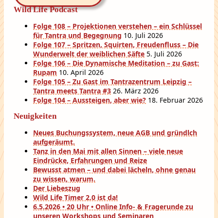
Wild Life Podcast
Folge 108 – Projektionen verstehen – ein Schlüssel
für Tantra und Begegnung
10. Juli 2026
Folge 107 – Spritzen, Squirten, Freudenfluss – Die
Wunderwelt der weiblichen Säfte
5. Juli 2026
Folge 106 – Die Dynamische Meditation – zu Gast:
Rupam
10. April 2026
Folge 105 – Zu Gast im Tantrazentrum Leipzig –
Tantra meets Tantra #3
26. März 2026
Folge 104 – Aussteigen, aber wie?
18. Februar 2026
Neuigkeiten
Neues Buchungssystem, neue AGB und gründlch
aufgeräumt.
Tanz in den Mai mit allen Sinnen – viele neue
Eindrücke, Erfahrungen und Reize
Bewusst atmen – und dabei lächeln, ohne genau
zu wissen, warum.
Der Liebeszug
Wild Life Timer 2.0 ist da!
6.5.2026 • 20 Uhr • Online Info- & Fragerunde zu
unseren Workshops und Seminaren