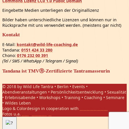
Commons Lizenz CC0 1.0 Public Domain
Eingebette Medien unterliegen der Originallizenz
Bilder haben unterschiedliche Lizenzen und können nur in
Rücksprache mit uns verwendet werden. (meistens gar nicht)
Kontakt
E-Mail:
kontakt@wild-life-coaching.de
Tandana:
0151 424 33 280
Chono:
0176 232 00 391
(Tel / SMS / WhatsApp / Telegram / Signal)
Tandana ist TMVⓇ-Zertifizierte Tantramasseurin
© 2018 by Wild Life Tantra • Berlin • Events •
Abendveranstaltungen • Persönlichkeitsentwicklung • Sexualität
• Erlebnisabende • Workshops • Training • Coaching • Seminare
• Wildes Leben
Logo & Colordesign in cooperation with
Daniel Hasket
Fotos u.a.
Gregor Phillips