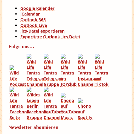
Google Kalender
iCalendar
Outlook 365
Outlook Live
.ics-Datei exportieren
Exportiere Outlook .ics Datei
Folge uns…
Newsletter abonnieren