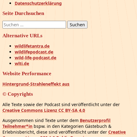
Datenschutzerklärung
Seite Durchsuchen
Suchen
nach:
Alternative URLs
wildlifetantra.de
wildlifepodcast.de
wild-life-podcast.de
wlti.de
Website Performance
Hintergrund-Strahleneffekt aus
© Copyrights
Alle Texte sowie der Podcast sind veröffentlicht unter der
Creative Commons Lizenz CC BY-SA 4.0
Ausgenommen sind Texte unter dem
Benutzerprofil
Teilnehmer*in
bspw. in den Kategorien Gästebuch &
Erlebnisbericht, diese sind veröffentlicht unter der
Creative