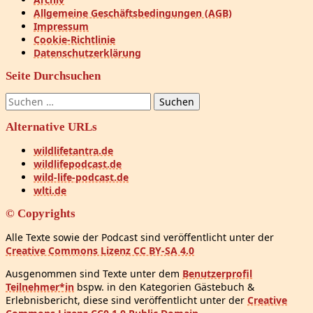
Allgemeine Geschäftsbedingungen (AGB)
Impressum
Cookie-Richtlinie
Datenschutzerklärung
Seite Durchsuchen
Suchen
nach:
Alternative URLs
wildlifetantra.de
wildlifepodcast.de
wild-life-podcast.de
wlti.de
© Copyrights
Alle Texte sowie der Podcast sind veröffentlicht unter der
Creative Commons Lizenz CC BY-SA 4.0
Ausgenommen sind Texte unter dem
Benutzerprofil
Teilnehmer*in
bspw. in den Kategorien Gästebuch &
Erlebnisbericht, diese sind veröffentlicht unter der
Creative