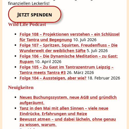
finanziellen Leckerlis!
Jetzt spenden
Wild Life Podcast
Folge 108 – Projektionen verstehen – ein Schlüssel
für Tantra und Begegnung
10. Juli 2026
Folge 107 – Spritzen, Squirten, Freudenfluss – Die
Wunderwelt der weiblichen Säfte
5. Juli 2026
Folge 106 – Die Dynamische Meditation – zu Gast:
Rupam
10. April 2026
Folge 105 – Zu Gast im Tantrazentrum Leipzig –
Tantra meets Tantra #3
26. März 2026
Folge 104 – Aussteigen, aber wie?
18. Februar 2026
Neuigkeiten
Neues Buchungssystem, neue AGB und gründlch
aufgeräumt.
Tanz in den Mai mit allen Sinnen – viele neue
Eindrücke, Erfahrungen und Reize
Bewusst atmen – und dabei lächeln, ohne genau
zu wissen, warum.