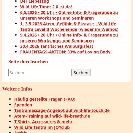
Der Liebeszug
Wild Life Timer 2.0 ist da!
6.5.2026 • 20 Uhr • Online Info- & Fragerunde zu
unseren Workshops und Seminaren
1.-3.5.2026 Atem, Gefühle & Ekstase – Wild Life
Tantra Level II Wochenende (wieder im Wamos)
9.4.2026 • 20 Uhr • Online Info- & Fragerunde zu
unseren Workshops und Seminaren
30.4.2026 Tantrisches Walpurgisfest
FRAUENTAGS-AKTION: 33% auf Loving Body!
Seite durchsuchen
Suchen
nach:
Weitere Infos
Häufig gestellte Fragen (FAQ)
Spenden
Tantramassage-Angebot auf wild-life-touch.de
Atem-Training auf wild-life-breath.de
T-Shirts, Accessoires & mehr
Wild Life Tantra im JOYclub
Archiv