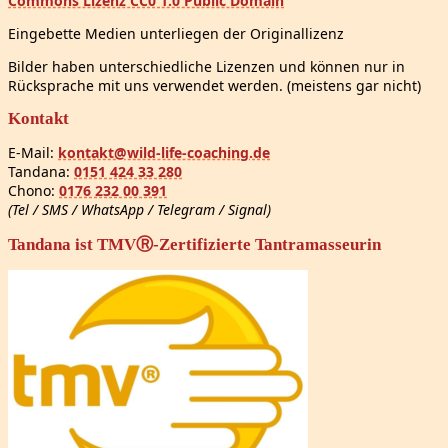
Commons Lizenz CC0 1.0 Public Domain
Eingebette Medien unterliegen der Originallizenz
Bilder haben unterschiedliche Lizenzen und können nur in
Rücksprache mit uns verwendet werden. (meistens gar nicht)
Kontakt
E-Mail:
kontakt@wild-life-coaching.de
Tandana:
0151 424 33 280
Chono:
0176 232 00 391
(Tel / SMS / WhatsApp / Telegram / Signal)
Tandana ist TMVⓇ-Zertifizierte Tantramasseurin