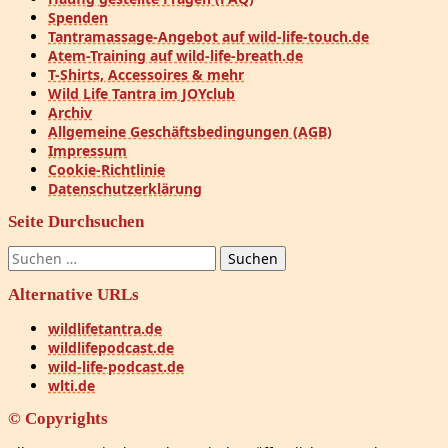
Spenden
Tantramassage-Angebot auf wild-life-touch.de
Atem-Training auf wild-life-breath.de
T-Shirts, Accessoires & mehr
Wild Life Tantra im JOYclub
Archiv
Allgemeine Geschäftsbedingungen (AGB)
Impressum
Cookie-Richtlinie
Datenschutzerklärung
Seite Durchsuchen
Suchen
nach:
Alternative URLs
wildlifetantra.de
wildlifepodcast.de
wild-life-podcast.de
wlti.de
© Copyrights