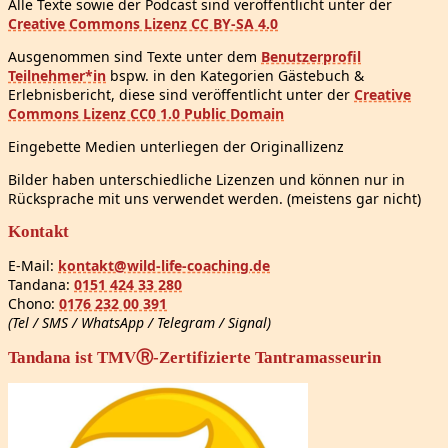
Alle Texte sowie der Podcast sind veröffentlicht unter der
Creative Commons Lizenz CC BY-SA 4.0
Ausgenommen sind Texte unter dem
Benutzerprofil
Teilnehmer*in
bspw. in den Kategorien Gästebuch &
Erlebnisbericht, diese sind veröffentlicht unter der
Creative
Commons Lizenz CC0 1.0 Public Domain
Eingebette Medien unterliegen der Originallizenz
Bilder haben unterschiedliche Lizenzen und können nur in
Rücksprache mit uns verwendet werden. (meistens gar nicht)
Kontakt
E-Mail:
kontakt@wild-life-coaching.de
Tandana:
0151 424 33 280
Chono:
0176 232 00 391
(Tel / SMS / WhatsApp / Telegram / Signal)
Tandana ist TMVⓇ-Zertifizierte Tantramasseurin