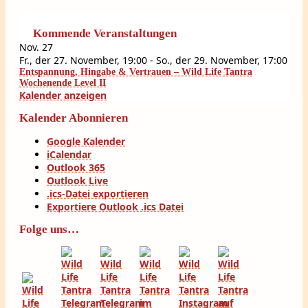
Kommende Veranstaltungen
Nov.
27
Fr., der 27. November, 19:00
-
So., der 29. November, 17:00
Entspannung, Hingabe & Vertrauen – Wild Life Tantra
Wochenende Level II
Kalender anzeigen
Kalender Abonnieren
Google Kalender
iCalendar
Outlook 365
Outlook Live
.ics-Datei exportieren
Exportiere Outlook .ics Datei
Folge uns…