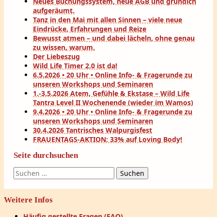
Neues Buchungssystem, neue AGB und gründlch
aufgeräumt.
Tanz in den Mai mit allen Sinnen – viele neue
Eindrücke, Erfahrungen und Reize
Bewusst atmen – und dabei lächeln, ohne genau
zu wissen, warum.
Der Liebeszug
Wild Life Timer 2.0 ist da!
6.5.2026 • 20 Uhr • Online Info- & Fragerunde zu
unseren Workshops und Seminaren
1.-3.5.2026 Atem, Gefühle & Ekstase – Wild Life
Tantra Level II Wochenende (wieder im Wamos)
9.4.2026 • 20 Uhr • Online Info- & Fragerunde zu
unseren Workshops und Seminaren
30.4.2026 Tantrisches Walpurgisfest
FRAUENTAGS-AKTION: 33% auf Loving Body!
Seite durchsuchen
Suchen
nach:
Weitere Infos
Häufig gestellte Fragen (FAQ)