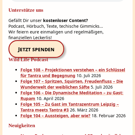
Unterstütze uns
Gefällt Dir unser
kostenloser Content?
Podcast, Hörbuch, Texte, techische Gimmicks...
Wir feiern eure einmaligen und regelmäßigen,
finanziellen Leckerlis!
Jetzt spenden
Wild Life Podcast
Folge 108 – Projektionen verstehen – ein Schlüssel
für Tantra und Begegnung
10. Juli 2026
Folge 107 – Spritzen, Squirten, Freudenfluss – Die
Wunderwelt der weiblichen Säfte
5. Juli 2026
Folge 106 – Die Dynamische Meditation – zu Gast:
Rupam
10. April 2026
Folge 105 – Zu Gast im Tantrazentrum Leipzig –
Tantra meets Tantra #3
26. März 2026
Folge 104 – Aussteigen, aber wie?
18. Februar 2026
Neuigkeiten