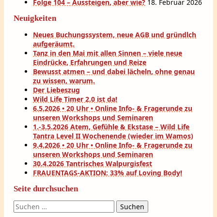
Folge 104 – Aussteigen, aber wie?
18. Februar 2026
Neuigkeiten
Neues Buchungssystem, neue AGB und gründlch
aufgeräumt.
Tanz in den Mai mit allen Sinnen – viele neue
Eindrücke, Erfahrungen und Reize
Bewusst atmen – und dabei lächeln, ohne genau
zu wissen, warum.
Der Liebeszug
Wild Life Timer 2.0 ist da!
6.5.2026 • 20 Uhr • Online Info- & Fragerunde zu
unseren Workshops und Seminaren
1.-3.5.2026 Atem, Gefühle & Ekstase – Wild Life
Tantra Level II Wochenende (wieder im Wamos)
9.4.2026 • 20 Uhr • Online Info- & Fragerunde zu
unseren Workshops und Seminaren
30.4.2026 Tantrisches Walpurgisfest
FRAUENTAGS-AKTION: 33% auf Loving Body!
Seite durchsuchen
Suchen
nach: