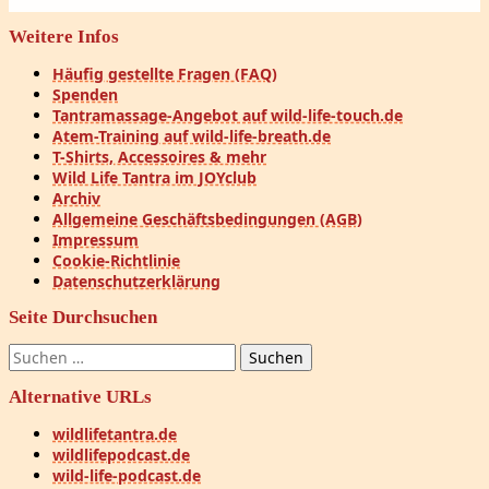
Weitere Infos
Häufig gestellte Fragen (FAQ)
Spenden
Tantramassage-Angebot auf wild-life-touch.de
Atem-Training auf wild-life-breath.de
T-Shirts, Accessoires & mehr
Wild Life Tantra im JOYclub
Archiv
Allgemeine Geschäftsbedingungen (AGB)
Impressum
Cookie-Richtlinie
Datenschutzerklärung
Seite Durchsuchen
Suchen
nach:
Alternative URLs
wildlifetantra.de
wildlifepodcast.de
wild-life-podcast.de