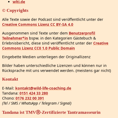
wlti.de
© Copyrights
Alle Texte sowie der Podcast sind veröffentlicht unter der
Creative Commons Lizenz CC BY-SA 4.0
Ausgenommen sind Texte unter dem
Benutzerprofil
Teilnehmer*in
bspw. in den Kategorien Gästebuch &
Erlebnisbericht, diese sind veröffentlicht unter der
Creative
Commons Lizenz CC0 1.0 Public Domain
Eingebette Medien unterliegen der Originallizenz
Bilder haben unterschiedliche Lizenzen und können nur in
Rücksprache mit uns verwendet werden. (meistens gar nicht)
Kontakt
E-Mail:
kontakt@wild-life-coaching.de
Tandana:
0151 424 33 280
Chono:
0176 232 00 391
(Tel / SMS / WhatsApp / Telegram / Signal)
Tandana ist TMVⓇ-Zertifizierte Tantramasseurin