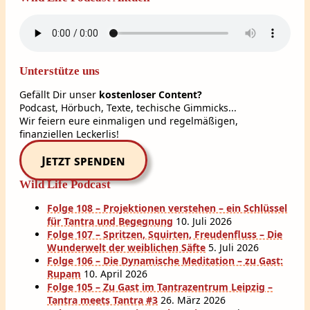
Unterstütze uns
Gefällt Dir unser
kostenloser Content?
Podcast, Hörbuch, Texte, techische Gimmicks...
Wir feiern eure einmaligen und regelmäßigen,
finanziellen Leckerlis!
Jetzt spenden
Wild Life Podcast
Folge 108 – Projektionen verstehen – ein Schlüssel
für Tantra und Begegnung
10. Juli 2026
Folge 107 – Spritzen, Squirten, Freudenfluss – Die
Wunderwelt der weiblichen Säfte
5. Juli 2026
Folge 106 – Die Dynamische Meditation – zu Gast:
Rupam
10. April 2026
Folge 105 – Zu Gast im Tantrazentrum Leipzig –
Tantra meets Tantra #3
26. März 2026