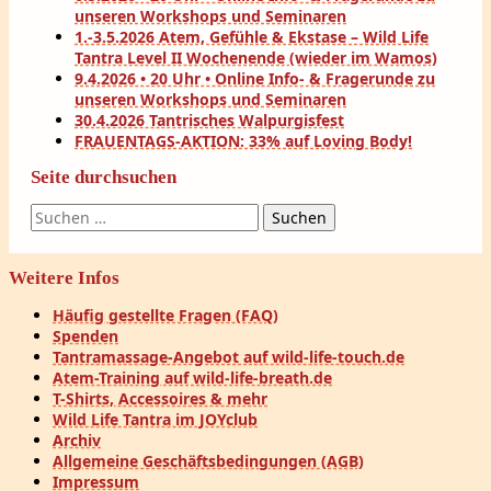
unseren Workshops und Seminaren
1.-3.5.2026 Atem, Gefühle & Ekstase – Wild Life
Tantra Level II Wochenende (wieder im Wamos)
9.4.2026 • 20 Uhr • Online Info- & Fragerunde zu
unseren Workshops und Seminaren
30.4.2026 Tantrisches Walpurgisfest
FRAUENTAGS-AKTION: 33% auf Loving Body!
Seite durchsuchen
Suchen
nach:
Weitere Infos
Häufig gestellte Fragen (FAQ)
Spenden
Tantramassage-Angebot auf wild-life-touch.de
Atem-Training auf wild-life-breath.de
T-Shirts, Accessoires & mehr
Wild Life Tantra im JOYclub
Archiv
Allgemeine Geschäftsbedingungen (AGB)
Impressum