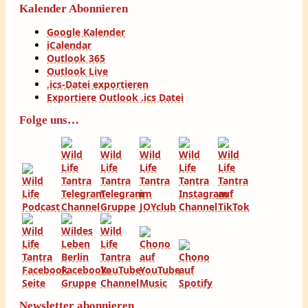
Kalender Abonnieren
Google Kalender
iCalendar
Outlook 365
Outlook Live
.ics-Datei exportieren
Exportiere Outlook .ics Datei
Folge uns…
Newsletter abonnieren