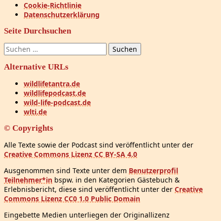
Cookie-Richtlinie
Datenschutzerklärung
Seite Durchsuchen
Suchen
nach:
Alternative URLs
wildlifetantra.de
wildlifepodcast.de
wild-life-podcast.de
wlti.de
© Copyrights
Alle Texte sowie der Podcast sind veröffentlicht unter der
Creative Commons Lizenz CC BY-SA 4.0
Ausgenommen sind Texte unter dem
Benutzerprofil
Teilnehmer*in
bspw. in den Kategorien Gästebuch &
Erlebnisbericht, diese sind veröffentlicht unter der
Creative
Commons Lizenz CC0 1.0 Public Domain
Eingebette Medien unterliegen der Originallizenz