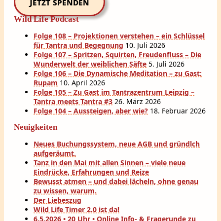
Jetzt spenden
Wild Life Podcast
Folge 108 – Projektionen verstehen – ein Schlüssel
für Tantra und Begegnung
10. Juli 2026
Folge 107 – Spritzen, Squirten, Freudenfluss – Die
Wunderwelt der weiblichen Säfte
5. Juli 2026
Folge 106 – Die Dynamische Meditation – zu Gast:
Rupam
10. April 2026
Folge 105 – Zu Gast im Tantrazentrum Leipzig –
Tantra meets Tantra #3
26. März 2026
Folge 104 – Aussteigen, aber wie?
18. Februar 2026
Neuigkeiten
Neues Buchungssystem, neue AGB und gründlch
aufgeräumt.
Tanz in den Mai mit allen Sinnen – viele neue
Eindrücke, Erfahrungen und Reize
Bewusst atmen – und dabei lächeln, ohne genau
zu wissen, warum.
Der Liebeszug
Wild Life Timer 2.0 ist da!
6.5.2026 • 20 Uhr • Online Info- & Fragerunde zu