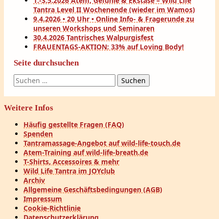
1.-3.5.2026 Atem, Gefühle & Ekstase – Wild Life
Tantra Level II Wochenende (wieder im Wamos)
9.4.2026 • 20 Uhr • Online Info- & Fragerunde zu
unseren Workshops und Seminaren
30.4.2026 Tantrisches Walpurgisfest
FRAUENTAGS-AKTION: 33% auf Loving Body!
Seite durchsuchen
Suchen
nach:
Weitere Infos
Häufig gestellte Fragen (FAQ)
Spenden
Tantramassage-Angebot auf wild-life-touch.de
Atem-Training auf wild-life-breath.de
T-Shirts, Accessoires & mehr
Wild Life Tantra im JOYclub
Archiv
Allgemeine Geschäftsbedingungen (AGB)
Impressum
Cookie-Richtlinie
Datenschutzerklärung