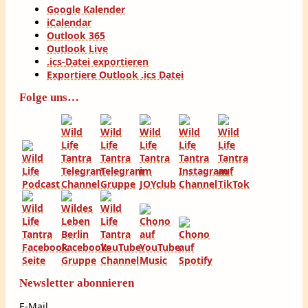
Google Kalender
iCalendar
Outlook 365
Outlook Live
.ics-Datei exportieren
Exportiere Outlook .ics Datei
Folge uns…
Newsletter abonnieren
E-Mail