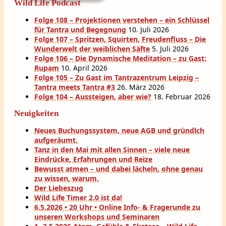
Wild Life Podcast
Folge 108 – Projektionen verstehen – ein Schlüssel
für Tantra und Begegnung
10. Juli 2026
Folge 107 – Spritzen, Squirten, Freudenfluss – Die
Wunderwelt der weiblichen Säfte
5. Juli 2026
Folge 106 – Die Dynamische Meditation – zu Gast:
Rupam
10. April 2026
Folge 105 – Zu Gast im Tantrazentrum Leipzig –
Tantra meets Tantra #3
26. März 2026
Folge 104 – Aussteigen, aber wie?
18. Februar 2026
Neuigkeiten
Neues Buchungssystem, neue AGB und gründlch
aufgeräumt.
Tanz in den Mai mit allen Sinnen – viele neue
Eindrücke, Erfahrungen und Reize
Bewusst atmen – und dabei lächeln, ohne genau
zu wissen, warum.
Der Liebeszug
Wild Life Timer 2.0 ist da!
6.5.2026 • 20 Uhr • Online Info- & Fragerunde zu
unseren Workshops und Seminaren