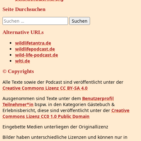
Seite Durchsuchen
Suchen
nach:
Alternative URLs
wildlifetantra.de
wildlifepodcast.de
wild-life-podcast.de
wlti.de
© Copyrights
Alle Texte sowie der Podcast sind veröffentlicht unter der
Creative Commons Lizenz CC BY-SA 4.0
Ausgenommen sind Texte unter dem
Benutzerprofil
Teilnehmer*in
bspw. in den Kategorien Gästebuch &
Erlebnisbericht, diese sind veröffentlicht unter der
Creative
Commons Lizenz CC0 1.0 Public Domain
Eingebette Medien unterliegen der Originallizenz
Bilder haben unterschiedliche Lizenzen und können nur in