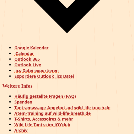
Google Kalender
iCalendar
Outlook 365
Outlook Live
.ics-Datei exportieren
Exportiere Outlook .ics Datei
Weitere Infos
Häufig gestellte Fragen (FAQ)
Spenden
Tantramassage-Angebot auf wild-life-touch.de
Atem-Training auf wild-life-breath.de
T-Shirts, Accessoires & mehr
Wild Life Tantra im JOYclub
Archiv