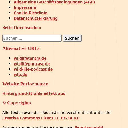
Allgemeine Geschäftsbedingungen (AGB)
Impressum
Cookie-Richtlinie
Datenschutzerklärung
Seite Durchsuchen
Suchen
nach:
Alternative URLs
wildlifetantra.de
wildlifepodcast.de
wild-life-podcast.de
wlti.de
Website Performance
Hintergrund-Strahleneffekt aus
© Copyrights
Alle Texte sowie der Podcast sind veröffentlicht unter der
Creative Commons Lizenz CC BY-SA 4.0
Ausgenommen sind Texte unter dem
Benutzerprofil