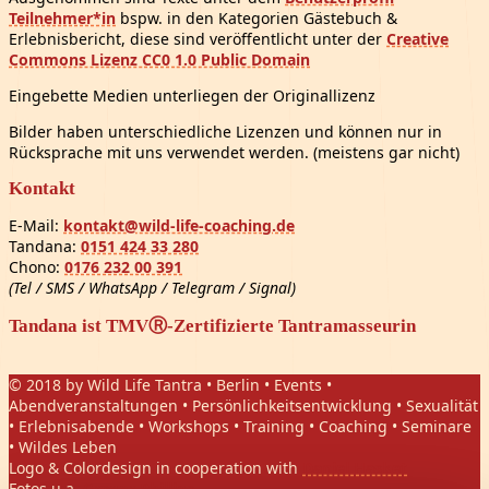
Teilnehmer*in
bspw. in den Kategorien Gästebuch &
Erlebnisbericht, diese sind veröffentlicht unter der
Creative
Commons Lizenz CC0 1.0 Public Domain
Eingebette Medien unterliegen der Originallizenz
Bilder haben unterschiedliche Lizenzen und können nur in
Rücksprache mit uns verwendet werden. (meistens gar nicht)
Kontakt
E-Mail:
kontakt@wild-life-coaching.de
Tandana:
0151 424 33 280
Chono:
0176 232 00 391
(Tel / SMS / WhatsApp / Telegram / Signal)
Tandana ist TMVⓇ-Zertifizierte Tantramasseurin
© 2018 by Wild Life Tantra • Berlin • Events •
Abendveranstaltungen • Persönlichkeitsentwicklung • Sexualität
• Erlebnisabende • Workshops • Training • Coaching • Seminare
• Wildes Leben
Logo & Colordesign in cooperation with
Daniel Hasket
Fotos u.a.
Gregor Phillips