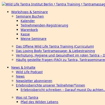
Workshops & Seminare
Seminare Buchen
Kalender
Teilnehmenden-Registrierung
Warenkorb
Kasse
Meine Seminare
Das Offene Wild Life Tantra Training (Curriculum)
Das Loving Body Tantramassage- & Liebestraining
Verhütung, Hygiene und Gesundheit im roten Tantra – 
Häufig gestellte Fragen (FAQ) zu Tantra, Tantraseminar
News & Inhalte
Wild Life Podcast
News
Newsletter abonnieren
Erlebnisberichte unserer Teilnehmer*innen
Erlebnisbericht schreiben – Darauf musst Du achten
Was ist Tantra
Pfad des Wilden Lebens