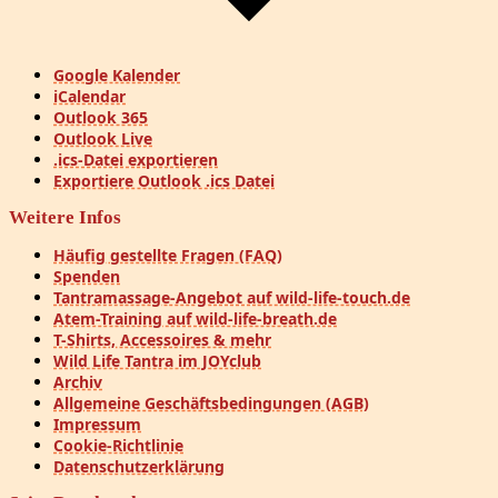
Google Kalender
iCalendar
Outlook 365
Outlook Live
.ics-Datei exportieren
Exportiere Outlook .ics Datei
Weitere Infos
Häufig gestellte Fragen (FAQ)
Spenden
Tantramassage-Angebot auf wild-life-touch.de
Atem-Training auf wild-life-breath.de
T-Shirts, Accessoires & mehr
Wild Life Tantra im JOYclub
Archiv
Allgemeine Geschäftsbedingungen (AGB)
Impressum
Cookie-Richtlinie
Datenschutzerklärung