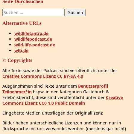
Seite Durchsuchen
Suchen
nach:
Alternative URLs
wildlifetantra.de
wildlifepodcast.de
wild-life-podcast.de
wlti.de
© Copyrights
Alle Texte sowie der Podcast sind veröffentlicht unter der
Creative Commons Lizenz CC BY-SA 4.0
Ausgenommen sind Texte unter dem
Benutzerprofil
Teilnehmer*in
bspw. in den Kategorien Gästebuch &
Erlebnisbericht, diese sind veröffentlicht unter der
Creative
Commons Lizenz CC0 1.0 Public Domain
Eingebette Medien unterliegen der Originallizenz
Bilder haben unterschiedliche Lizenzen und können nur in
Rücksprache mit uns verwendet werden. (meistens gar nicht)