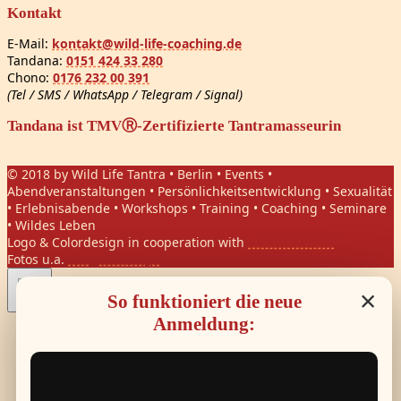
Kontakt
E-Mail:
kontakt@wild-life-coaching.de
Tandana:
0151 424 33 280
Chono:
0176 232 00 391
(Tel / SMS / WhatsApp / Telegram / Signal)
Tandana ist TMVⓇ-Zertifizierte Tantramasseurin
© 2018 by Wild Life Tantra • Berlin • Events •
Abendveranstaltungen • Persönlichkeitsentwicklung • Sexualität
• Erlebnisabende • Workshops • Training • Coaching • Seminare
• Wildes Leben
Logo & Colordesign in cooperation with
Daniel Hasket
Fotos u.a.
Gregor Phillips
×
So funktioniert die neue
Anmeldung: