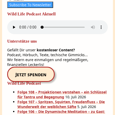
Subscribe To Newsletter
Wild Life Podcast Aktuell
Unterstütze uns
Gefällt Dir unser
kostenloser Content?
Podcast, Hörbuch, Texte, techische Gimmicks...
Wir feiern eure einmaligen und regelmäßigen,
finanziellen Leckerlis!
Jetzt spenden
Wild Life Podcast
Folge 108 – Projektionen verstehen – ein Schlüssel
für Tantra und Begegnung
10. Juli 2026
Folge 107 – Spritzen, Squirten, Freudenfluss – Die
Wunderwelt der weiblichen Säfte
5. Juli 2026
Folge 106 – Die Dynamische Meditation – zu Gast: