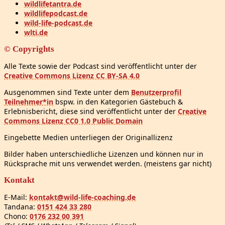
wildlifetantra.de
wildlifepodcast.de
wild-life-podcast.de
wlti.de
© Copyrights
Alle Texte sowie der Podcast sind veröffentlicht unter der
Creative Commons Lizenz CC BY-SA 4.0
Ausgenommen sind Texte unter dem
Benutzerprofil
Teilnehmer*in
bspw. in den Kategorien Gästebuch &
Erlebnisbericht, diese sind veröffentlicht unter der
Creative
Commons Lizenz CC0 1.0 Public Domain
Eingebette Medien unterliegen der Originallizenz
Bilder haben unterschiedliche Lizenzen und können nur in
Rücksprache mit uns verwendet werden. (meistens gar nicht)
Kontakt
E-Mail:
kontakt@wild-life-coaching.de
Tandana:
0151 424 33 280
Chono:
0176 232 00 391