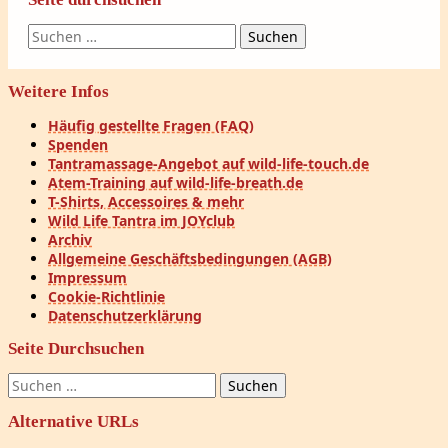
Suchen
nach:
Weitere Infos
Häufig gestellte Fragen (FAQ)
Spenden
Tantramassage-Angebot auf wild-life-touch.de
Atem-Training auf wild-life-breath.de
T-Shirts, Accessoires & mehr
Wild Life Tantra im JOYclub
Archiv
Allgemeine Geschäftsbedingungen (AGB)
Impressum
Cookie-Richtlinie
Datenschutzerklärung
Seite Durchsuchen
Suchen
nach:
Alternative URLs