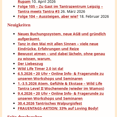
Rupam
10. April 2026
Folge 105 – Zu Gast im Tantrazentrum Leipzig –
Tantra meets Tantra #3
26. März 2026
Folge 104 – Aussteigen, aber wie?
18. Februar 2026
Neuigkeiten
Neues Buchungssystem, neue AGB und gründlch
aufgeräumt.
Tanz in den Mai mit allen Sinnen – viele neue
Eindrücke, Erfahrungen und Reize
Bewusst atmen – und dabei lächeln, ohne genau
zu wissen, warum.
Der Liebeszug
Wild Life Timer 2.0 ist da!
6.5.2026 • 20 Uhr • Online Info- & Fragerunde zu
unseren Workshops und Seminaren
1.-3.5.2026 Atem, Gefühle & Ekstase – Wild Life
Tantra Level II Wochenende (wieder im Wamos)
9.4.2026 • 20 Uhr • Online Info- & Fragerunde zu
unseren Workshops und Seminaren
30.4.2026 Tantrisches Walpurgisfest
FRAUENTAGS-AKTION: 33% auf Loving Body!
Seite durchsuchen