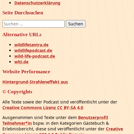
Datenschutzerklärung
Seite Durchsuchen
Suchen
nach:
Alternative URLs
wildlifetantra.de
wildlifepodcast.de
wild-life-podcast.de
wlti.de
Website Performance
Hintergrund-Strahleneffekt aus
© Copyrights
Alle Texte sowie der Podcast sind veröffentlicht unter der
Creative Commons Lizenz CC BY-SA 4.0
Ausgenommen sind Texte unter dem
Benutzerprofil
Teilnehmer*in
bspw. in den Kategorien Gästebuch &
Erlebnisbericht, diese sind veröffentlicht unter der
Creative