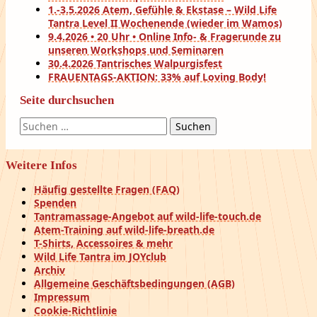
1.-3.5.2026 Atem, Gefühle & Ekstase – Wild Life
Tantra Level II Wochenende (wieder im Wamos)
9.4.2026 • 20 Uhr • Online Info- & Fragerunde zu
unseren Workshops und Seminaren
30.4.2026 Tantrisches Walpurgisfest
FRAUENTAGS-AKTION: 33% auf Loving Body!
Seite durchsuchen
Suchen
nach:
Weitere Infos
Häufig gestellte Fragen (FAQ)
Spenden
Tantramassage-Angebot auf wild-life-touch.de
Atem-Training auf wild-life-breath.de
T-Shirts, Accessoires & mehr
Wild Life Tantra im JOYclub
Archiv
Allgemeine Geschäftsbedingungen (AGB)
Impressum
Cookie-Richtlinie