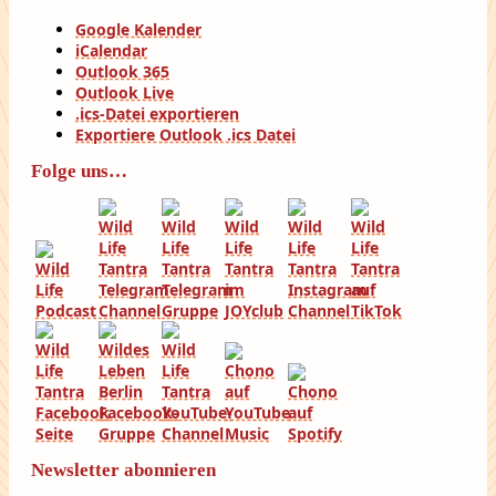
Google Kalender
iCalendar
Outlook 365
Outlook Live
.ics-Datei exportieren
Exportiere Outlook .ics Datei
Folge uns…
Newsletter abonnieren