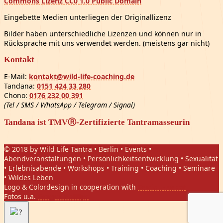
Commons Lizenz CC0 1.0 Public Domain
Eingebette Medien unterliegen der Originallizenz
Bilder haben unterschiedliche Lizenzen und können nur in
Rücksprache mit uns verwendet werden. (meistens gar nicht)
Kontakt
E-Mail:
kontakt@wild-life-coaching.de
Tandana:
0151 424 33 280
Chono:
0176 232 00 391
(Tel / SMS / WhatsApp / Telegram / Signal)
Tandana ist TMVⓇ-Zertifizierte Tantramasseurin
© 2018 by Wild Life Tantra • Berlin • Events •
Abendveranstaltungen • Persönlichkeitsentwicklung • Sexualität
• Erlebnisabende • Workshops • Training • Coaching • Seminare
• Wildes Leben
Logo & Colordesign in cooperation with
Daniel Hasket
Fotos u.a.
Gregor Phillips