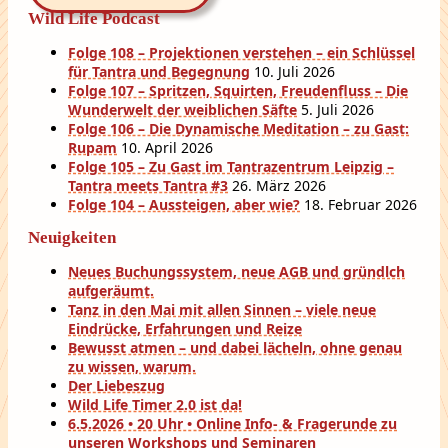
Wild Life Podcast
Folge 108 – Projektionen verstehen – ein Schlüssel
für Tantra und Begegnung
10. Juli 2026
Folge 107 – Spritzen, Squirten, Freudenfluss – Die
Wunderwelt der weiblichen Säfte
5. Juli 2026
Folge 106 – Die Dynamische Meditation – zu Gast:
Rupam
10. April 2026
Folge 105 – Zu Gast im Tantrazentrum Leipzig –
Tantra meets Tantra #3
26. März 2026
Folge 104 – Aussteigen, aber wie?
18. Februar 2026
Neuigkeiten
Neues Buchungssystem, neue AGB und gründlch
aufgeräumt.
Tanz in den Mai mit allen Sinnen – viele neue
Eindrücke, Erfahrungen und Reize
Bewusst atmen – und dabei lächeln, ohne genau
zu wissen, warum.
Der Liebeszug
Wild Life Timer 2.0 ist da!
6.5.2026 • 20 Uhr • Online Info- & Fragerunde zu
unseren Workshops und Seminaren