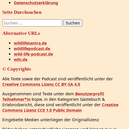
Datenschutzerklärung
Seite Durchsuchen
Suchen
nach:
Alternative URLs
wildlifetantra.de
wildlifepodcast.de
wild-life-podcast.de
wlti.de
© Copyrights
Alle Texte sowie der Podcast sind veröffentlicht unter der
Creative Commons Lizenz CC BY-SA 4.0
Ausgenommen sind Texte unter dem
Benutzerprofil
Teilnehmer*in
bspw. in den Kategorien Gästebuch &
Erlebnisbericht, diese sind veröffentlicht unter der
Creative
Commons Lizenz CC0 1.0 Public Domain
Eingebette Medien unterliegen der Originallizenz