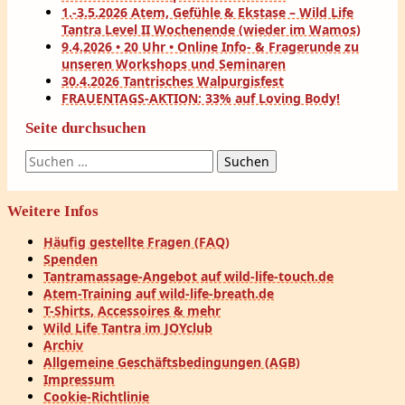
1.-3.5.2026 Atem, Gefühle & Ekstase – Wild Life
Tantra Level II Wochenende (wieder im Wamos)
9.4.2026 • 20 Uhr • Online Info- & Fragerunde zu
unseren Workshops und Seminaren
30.4.2026 Tantrisches Walpurgisfest
FRAUENTAGS-AKTION: 33% auf Loving Body!
Seite durchsuchen
Suchen
nach:
Weitere Infos
Häufig gestellte Fragen (FAQ)
Spenden
Tantramassage-Angebot auf wild-life-touch.de
Atem-Training auf wild-life-breath.de
T-Shirts, Accessoires & mehr
Wild Life Tantra im JOYclub
Archiv
Allgemeine Geschäftsbedingungen (AGB)
Impressum
Cookie-Richtlinie