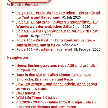
Wild Life Podcast
Folge 108 – Projektionen verstehen – ein Schlüssel
für Tantra und Begegnung
10. Juli 2026
Folge 107 – Spritzen, Squirten, Freudenfluss – Die
Wunderwelt der weiblichen Säfte
5. Juli 2026
Folge 106 – Die Dynamische Meditation – zu Gast:
Rupam
10. April 2026
Folge 105 – Zu Gast im Tantrazentrum Leipzig –
Tantra meets Tantra #3
26. März 2026
Folge 104 – Aussteigen, aber wie?
18. Februar 2026
Neuigkeiten
Neues Buchungssystem, neue AGB und gründlch
aufgeräumt.
Tanz in den Mai mit allen Sinnen – viele neue
Eindrücke, Erfahrungen und Reize
Bewusst atmen – und dabei lächeln, ohne genau
zu wissen, warum.
Der Liebeszug
Wild Life Timer 2.0 ist da!
6.5.2026 • 20 Uhr • Online Info- & Fragerunde zu
unseren Workshops und Seminaren