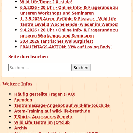
Wild Life Timer 2.0 ist da!
6.5.2026 • 20 Uhr • Online Info- & Fragerunde zu
unseren Workshops und Seminaren
1.-3.5.2026 Atem, Gefühle & Ekstase – Wild Life
Tantra Level II Wochenende (wieder im Wamos)
9.4.2026 • 20 Uhr • Online Info- & Fragerunde zu
unseren Workshops und Seminaren
30.4.2026 Tantrisches Walpurgisfest
FRAUENTAGS-AKTION: 33% auf Loving Body!
Seite durchsuchen
Suchen
nach:
Weitere Infos
Häufig gestellte Fragen (FAQ)
Spenden
Tantramassage-Angebot auf wild-life-touch.de
Atem-Training auf wild-life-breath.de
T-Shirts, Accessoires & mehr
Wild Life Tantra im JOYclub
Archiv