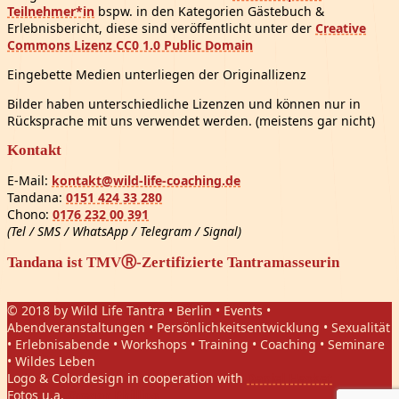
Teilnehmer*in
bspw. in den Kategorien Gästebuch &
Erlebnisbericht, diese sind veröffentlicht unter der
Creative
Commons Lizenz CC0 1.0 Public Domain
Eingebette Medien unterliegen der Originallizenz
Bilder haben unterschiedliche Lizenzen und können nur in
Rücksprache mit uns verwendet werden. (meistens gar nicht)
Kontakt
E-Mail:
kontakt@wild-life-coaching.de
Tandana:
0151 424 33 280
Chono:
0176 232 00 391
(Tel / SMS / WhatsApp / Telegram / Signal)
Tandana ist TMVⓇ-Zertifizierte Tantramasseurin
© 2018 by Wild Life Tantra • Berlin • Events •
Abendveranstaltungen • Persönlichkeitsentwicklung • Sexualität
• Erlebnisabende • Workshops • Training • Coaching • Seminare
• Wildes Leben
Logo & Colordesign in cooperation with
Daniel Hasket
Fotos u.a.
Gregor Phillips