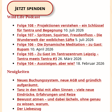
Jetzt spenden
Wild Life Podcast
Folge 108 – Projektionen verstehen – ein Schlüssel
für Tantra und Begegnung
10. Juli 2026
Folge 107 – Spritzen, Squirten, Freudenfluss – Die
Wunderwelt der weiblichen Säfte
5. Juli 2026
Folge 106 – Die Dynamische Meditation – zu Gast:
Rupam
10. April 2026
Folge 105 – Zu Gast im Tantrazentrum Leipzig –
Tantra meets Tantra #3
26. März 2026
Folge 104 – Aussteigen, aber wie?
18. Februar 2026
Neuigkeiten
Neues Buchungssystem, neue AGB und gründlch
aufgeräumt.
Tanz in den Mai mit allen Sinnen – viele neue
Eindrücke, Erfahrungen und Reize
Bewusst atmen – und dabei lächeln, ohne genau
zu wissen, warum.
Der Liebeszug