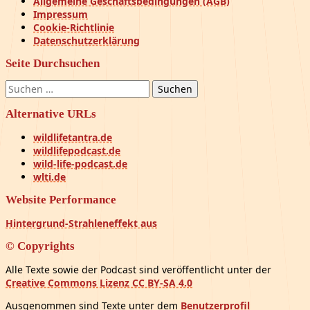
Allgemeine Geschäftsbedingungen (AGB)
Impressum
Cookie-Richtlinie
Datenschutzerklärung
Seite Durchsuchen
Suchen
nach:
Alternative URLs
wildlifetantra.de
wildlifepodcast.de
wild-life-podcast.de
wlti.de
Website Performance
Hintergrund-Strahleneffekt aus
© Copyrights
Alle Texte sowie der Podcast sind veröffentlicht unter der
Creative Commons Lizenz CC BY-SA 4.0
Ausgenommen sind Texte unter dem
Benutzerprofil