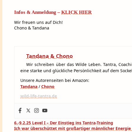
Infos & Anmeldung –
KLICK HIER
Wir freuen uns auf Dich!
Chono & Tandana
Tandana & Chono
Wir schreiben über das Wilde Leben. Tantra, Coachi
eine starke und glückliche Persönlichkeit auf dem Sockel
Unsere Autorenseiten bei Amazon:
Tandana
/
Chono
wild-life-tantra.de
Beitragsnavigation
6.-9.2.25 Level I – Der Einstieg ins Tantra-Training
Ich war überschüttet mit großartiger männlicher Energie