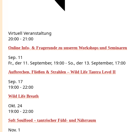
Virtuell Veranstaltung
20:00
-
21:00
Online Info- & Fragerunde zu unseren Workshops und Seminaren
Sep.
11
Fr., der 11. September, 19:00
-
So., der 13. September, 17:00
Aufbrechen, Fließen & Strahlen – Wild Life Tantra Level II
Sep.
17
19:00
-
22:00
Wild Life Breath
Okt.
24
19:00
-
22:00
Soft Soulfood – tantrischer Fühl- und Nährraum
Nov.
1