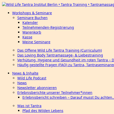
Workshops & Seminare
Seminare Buchen
Kalender
Teilnehmenden-Registrierung
Warenkorb
Kasse
Meine Seminare
Das Offene Wild Life Tantra Training (Curriculum)
Das Loving Body Tantramassage- & Liebestraining
Verhütung, Hygiene und Gesundheit im roten Tantra – 
Häufig gestellte Fragen (FAQ) zu Tantra, Tantraseminar
News & Inhalte
Wild Life Podcast
News
Newsletter abonnieren
Erlebnisberichte unserer Teilnehmer*innen
Erlebnisbericht schreiben – Darauf musst Du achten
Was ist Tantra
Pfad des Wilden Lebens