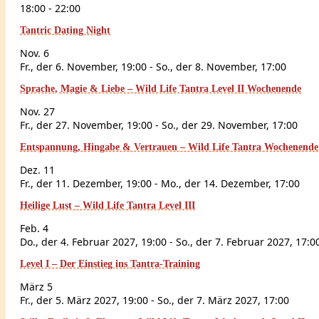
18:00
-
22:00
Tantric Dating Night
Nov.
6
Fr., der 6. November, 19:00
-
So., der 8. November, 17:00
Sprache, Magie & Liebe – Wild Life Tantra Level II Wochenende
Nov.
27
Fr., der 27. November, 19:00
-
So., der 29. November, 17:00
Entspannung, Hingabe & Vertrauen – Wild Life Tantra Wochenende 
Dez.
11
Fr., der 11. Dezember, 19:00
-
Mo., der 14. Dezember, 17:00
Heilige Lust – Wild Life Tantra Level III
Feb.
4
Do., der 4. Februar 2027, 19:00
-
So., der 7. Februar 2027, 17:0
Level I – Der Einstieg ins Tantra-Training
März
5
Fr., der 5. März 2027, 19:00
-
So., der 7. März 2027, 17:00