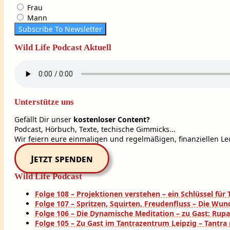
Frau
Mann
Subscribe To Newsletter
Wild Life Podcast Aktuell
Unterstütze uns
Gefällt Dir unser
kostenloser Content?
Podcast, Hörbuch, Texte, techische Gimmicks...
Wir feiern eure einmaligen und regelmäßigen, finanziellen Lec
Jetzt spenden
Wild Life Podcast
Folge 108 – Projektionen verstehen – ein Schlüssel fü
Folge 107 – Spritzen, Squirten, Freudenfluss – Die Wun
Folge 106 – Die Dynamische Meditation – zu Gast: Rup
Folge 105 – Zu Gast im Tantrazentrum Leipzig – Tantra