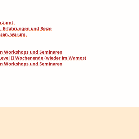
eräumt.
e, Erfahrungen und Reize
ssen, warum.
eren Workshops und Seminaren
a Level II Wochenende (wieder im Wamos)
eren Workshops und Seminaren