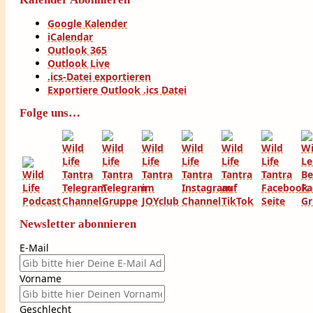
Google Kalender
iCalendar
Outlook 365
Outlook Live
.ics-Datei exportieren
Exportiere Outlook .ics Datei
Folge uns…
Newsletter abonnieren
E-Mail
Vorname
Geschlecht