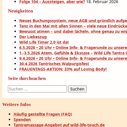
Folge 104 – Aussteigen, aber wie?
18. Februar 2026
Neuigkeiten
Neues Buchungssystem, neue AGB und gründlch aufg
Tanz in den Mai mit allen Sinnen – viele neue Eindrück
Bewusst atmen – und dabei lächeln, ohne genau zu wi
Der Liebeszug
Wild Life Timer 2.0 ist da!
6.5.2026 • 20 Uhr • Online Info- & Fragerunde zu uns
1.-3.5.2026 Atem, Gefühle & Ekstase – Wild Life Tantr
9.4.2026 • 20 Uhr • Online Info- & Fragerunde zu uns
30.4.2026 Tantrisches Walpurgisfest
FRAUENTAGS-AKTION: 33% auf Loving Body!
Seite durchsuchen
Suchen
nach:
Weitere Infos
Häufig gestellte Fragen (FAQ)
Spenden
Tantramassage-Angebot auf wild-life-touch.de