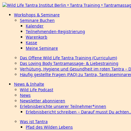
Workshops & Seminare
Seminare Buchen
Kalender
Teilnehmenden-Registrierung
Warenkorb
Kasse
Meine Seminare
Das Offene Wild Life Tantra Training (Curriculum)
Das Loving Body Tantramassage- & Liebestraining
Verhütung, Hygiene und Gesundheit im roten Tantra – 
Häufig gestellte Fragen (FAQ) zu Tantra, Tantraseminar
News & Inhalte
Wild Life Podcast
News
Newsletter abonnieren
Erlebnisberichte unserer Teilnehmer*innen
Erlebnisbericht schreiben – Darauf musst Du achten
Was ist Tantra
Pfad des Wilden Lebens