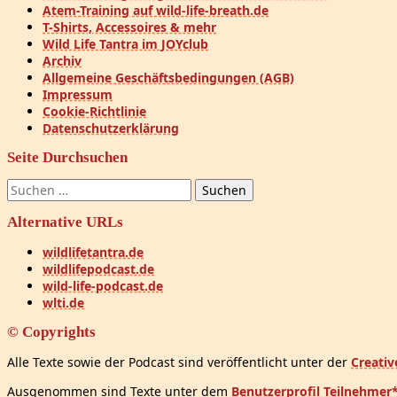
Atem-Training auf wild-life-breath.de
T-Shirts, Accessoires & mehr
Wild Life Tantra im JOYclub
Archiv
Allgemeine Geschäftsbedingungen (AGB)
Impressum
Cookie-Richtlinie
Datenschutzerklärung
Seite Durchsuchen
Suchen
nach:
Alternative URLs
wildlifetantra.de
wildlifepodcast.de
wild-life-podcast.de
wlti.de
© Copyrights
Alle Texte sowie der Podcast sind veröffentlicht unter der
Creati
Ausgenommen sind Texte unter dem
Benutzerprofil Teilnehmer