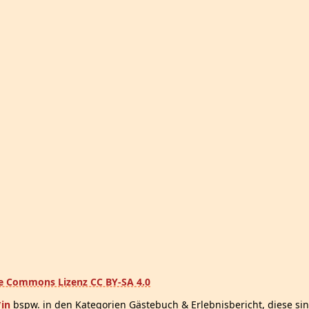
ve Commons Lizenz CC BY-SA 4.0
*in
bspw. in den Kategorien Gästebuch & Erlebnisbericht, diese sin