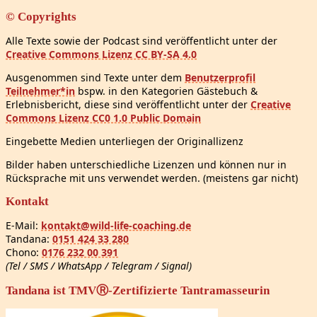
© Copyrights
Alle Texte sowie der Podcast sind veröffentlicht unter der
Creative Commons Lizenz CC BY-SA 4.0
Ausgenommen sind Texte unter dem
Benutzerprofil
Teilnehmer*in
bspw. in den Kategorien Gästebuch &
Erlebnisbericht, diese sind veröffentlicht unter der
Creative
Commons Lizenz CC0 1.0 Public Domain
Eingebette Medien unterliegen der Originallizenz
Bilder haben unterschiedliche Lizenzen und können nur in
Rücksprache mit uns verwendet werden. (meistens gar nicht)
Kontakt
E-Mail:
kontakt@wild-life-coaching.de
Tandana:
0151 424 33 280
Chono:
0176 232 00 391
(Tel / SMS / WhatsApp / Telegram / Signal)
Tandana ist TMVⓇ-Zertifizierte Tantramasseurin