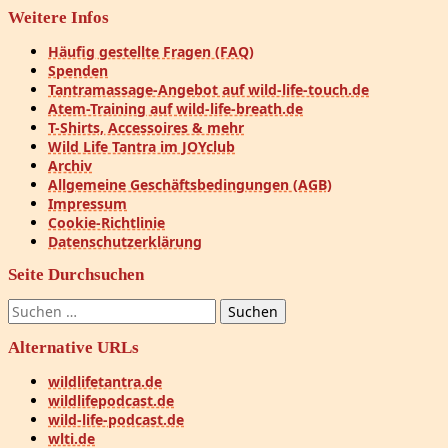
Weitere Infos
Häufig gestellte Fragen (FAQ)
Spenden
Tantramassage-Angebot auf wild-life-touch.de
Atem-Training auf wild-life-breath.de
T-Shirts, Accessoires & mehr
Wild Life Tantra im JOYclub
Archiv
Allgemeine Geschäftsbedingungen (AGB)
Impressum
Cookie-Richtlinie
Datenschutzerklärung
Seite Durchsuchen
Suchen
nach:
Alternative URLs
wildlifetantra.de
wildlifepodcast.de
wild-life-podcast.de
wlti.de