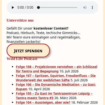
Unterstütze uns
Gefällt Dir unser
kostenloser Content?
Podcast, Hörbuch, Texte, techische Gimmicks...
Wir feiern eure einmaligen und regelmäßigen,
finanziellen Leckerlis!
Jetzt spenden
Wild Life Podcast
Folge 108 – Projektionen verstehen – ein Schlüssel
für Tantra und Begegnung
10. Juli 2026
Folge 107 – Spritzen, Squirten, Freudenfluss – Die
Wunderwelt der weiblichen Säfte
5. Juli 2026
Folge 106 – Die Dynamische Meditation – zu Gast:
Rupam
10. April 2026
Folge 105 – Zu Gast im Tantrazentrum Leipzig –
Tantra meets Tantra #3
26. März 2026
Folge 104 – Aussteigen, aber wie?
18. Februar 2026