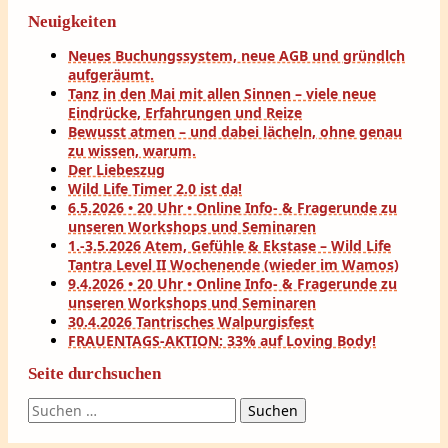
Neuigkeiten
Neues Buchungssystem, neue AGB und gründlch
aufgeräumt.
Tanz in den Mai mit allen Sinnen – viele neue
Eindrücke, Erfahrungen und Reize
Bewusst atmen – und dabei lächeln, ohne genau
zu wissen, warum.
Der Liebeszug
Wild Life Timer 2.0 ist da!
6.5.2026 • 20 Uhr • Online Info- & Fragerunde zu
unseren Workshops und Seminaren
1.-3.5.2026 Atem, Gefühle & Ekstase – Wild Life
Tantra Level II Wochenende (wieder im Wamos)
9.4.2026 • 20 Uhr • Online Info- & Fragerunde zu
unseren Workshops und Seminaren
30.4.2026 Tantrisches Walpurgisfest
FRAUENTAGS-AKTION: 33% auf Loving Body!
Seite durchsuchen
Suchen
nach: