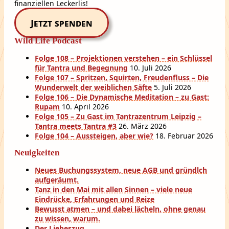
finanziellen Leckerlis!
Jetzt spenden
Wild Life Podcast
Folge 108 – Projektionen verstehen – ein Schlüssel
für Tantra und Begegnung
10. Juli 2026
Folge 107 – Spritzen, Squirten, Freudenfluss – Die
Wunderwelt der weiblichen Säfte
5. Juli 2026
Folge 106 – Die Dynamische Meditation – zu Gast:
Rupam
10. April 2026
Folge 105 – Zu Gast im Tantrazentrum Leipzig –
Tantra meets Tantra #3
26. März 2026
Folge 104 – Aussteigen, aber wie?
18. Februar 2026
Neuigkeiten
Neues Buchungssystem, neue AGB und gründlch
aufgeräumt.
Tanz in den Mai mit allen Sinnen – viele neue
Eindrücke, Erfahrungen und Reize
Bewusst atmen – und dabei lächeln, ohne genau
zu wissen, warum.
Der Liebeszug