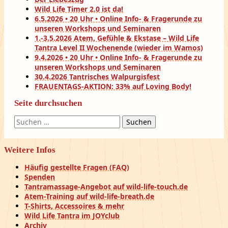
Wild Life Timer 2.0 ist da!
6.5.2026 • 20 Uhr • Online Info- & Fragerunde zu
unseren Workshops und Seminaren
1.-3.5.2026 Atem, Gefühle & Ekstase – Wild Life
Tantra Level II Wochenende (wieder im Wamos)
9.4.2026 • 20 Uhr • Online Info- & Fragerunde zu
unseren Workshops und Seminaren
30.4.2026 Tantrisches Walpurgisfest
FRAUENTAGS-AKTION: 33% auf Loving Body!
Seite durchsuchen
Suchen
nach:
Weitere Infos
Häufig gestellte Fragen (FAQ)
Spenden
Tantramassage-Angebot auf wild-life-touch.de
Atem-Training auf wild-life-breath.de
T-Shirts, Accessoires & mehr
Wild Life Tantra im JOYclub
Archiv