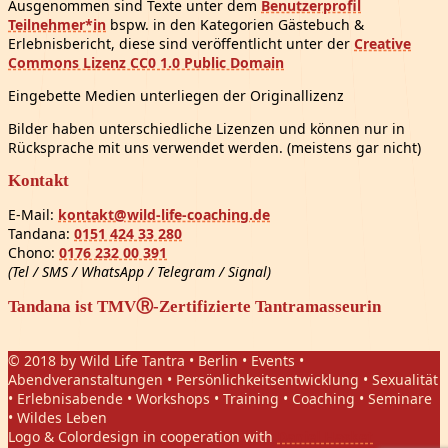
Ausgenommen sind Texte unter dem
Benutzerprofil
Teilnehmer*in
bspw. in den Kategorien Gästebuch &
Erlebnisbericht, diese sind veröffentlicht unter der
Creative
Commons Lizenz CC0 1.0 Public Domain
Eingebette Medien unterliegen der Originallizenz
Bilder haben unterschiedliche Lizenzen und können nur in
Rücksprache mit uns verwendet werden. (meistens gar nicht)
Kontakt
E-Mail:
kontakt@wild-life-coaching.de
Tandana:
0151 424 33 280
Chono:
0176 232 00 391
(Tel / SMS / WhatsApp / Telegram / Signal)
Tandana ist TMVⓇ-Zertifizierte Tantramasseurin
© 2018 by Wild Life Tantra • Berlin • Events •
Abendveranstaltungen • Persönlichkeitsentwicklung • Sexualität
• Erlebnisabende • Workshops • Training • Coaching • Seminare
• Wildes Leben
Logo & Colordesign in cooperation with
Daniel Hasket