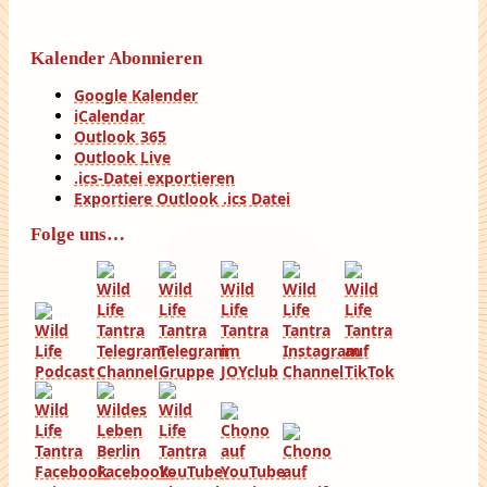
Kalender Abonnieren
Google Kalender
iCalendar
Outlook 365
Outlook Live
.ics-Datei exportieren
Exportiere Outlook .ics Datei
Folge uns…