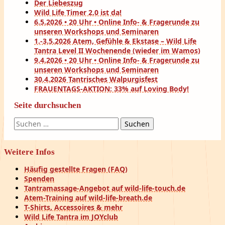
Der Liebeszug
Wild Life Timer 2.0 ist da!
6.5.2026 • 20 Uhr • Online Info- & Fragerunde zu
unseren Workshops und Seminaren
1.-3.5.2026 Atem, Gefühle & Ekstase – Wild Life
Tantra Level II Wochenende (wieder im Wamos)
9.4.2026 • 20 Uhr • Online Info- & Fragerunde zu
unseren Workshops und Seminaren
30.4.2026 Tantrisches Walpurgisfest
FRAUENTAGS-AKTION: 33% auf Loving Body!
Seite durchsuchen
Suchen
nach:
Weitere Infos
Häufig gestellte Fragen (FAQ)
Spenden
Tantramassage-Angebot auf wild-life-touch.de
Atem-Training auf wild-life-breath.de
T-Shirts, Accessoires & mehr
Wild Life Tantra im JOYclub