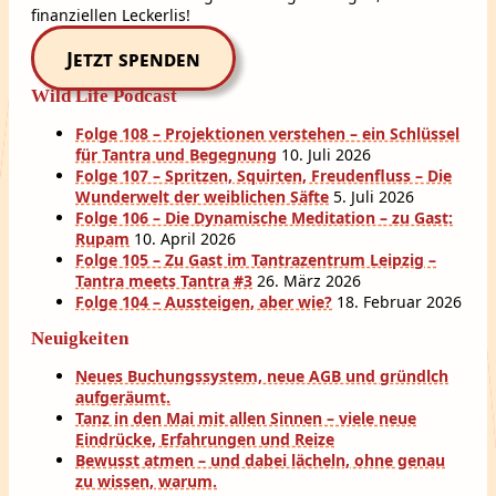
finanziellen Leckerlis!
Jetzt spenden
Wild Life Podcast
Folge 108 – Projektionen verstehen – ein Schlüssel
für Tantra und Begegnung
10. Juli 2026
Folge 107 – Spritzen, Squirten, Freudenfluss – Die
Wunderwelt der weiblichen Säfte
5. Juli 2026
Folge 106 – Die Dynamische Meditation – zu Gast:
Rupam
10. April 2026
Folge 105 – Zu Gast im Tantrazentrum Leipzig –
Tantra meets Tantra #3
26. März 2026
Folge 104 – Aussteigen, aber wie?
18. Februar 2026
Neuigkeiten
Neues Buchungssystem, neue AGB und gründlch
aufgeräumt.
Tanz in den Mai mit allen Sinnen – viele neue
Eindrücke, Erfahrungen und Reize
Bewusst atmen – und dabei lächeln, ohne genau
zu wissen, warum.