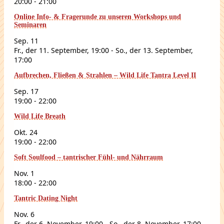
20:00
-
21:00
Online Info- & Fragerunde zu unseren Workshops und
Seminaren
Sep.
11
Fr., der 11. September, 19:00
-
So., der 13. September,
17:00
Aufbrechen, Fließen & Strahlen – Wild Life Tantra Level II
Sep.
17
19:00
-
22:00
Wild Life Breath
Okt.
24
19:00
-
22:00
Soft Soulfood – tantrischer Fühl- und Nährraum
Nov.
1
18:00
-
22:00
Tantric Dating Night
Nov.
6
Fr., der 6. November, 19:00
-
So., der 8. November, 17:00