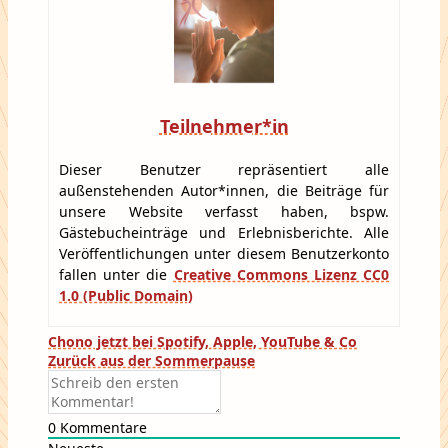
Teilnehmer*in
Dieser Benutzer repräsentiert alle
außenstehenden Autor*innen, die Beiträge für
unsere Website verfasst haben, bspw.
Gästebucheinträge und Erlebnisberichte. Alle
Veröffentlichungen unter diesem Benutzerkonto
fallen unter die
Creative Commons Lizenz CC0
1.0 (Public Domain)
Beitragsnavigation
Chono jetzt bei Spotify, Apple, YouTube & Co
Zurück aus der Sommerpause
0
Kommentare