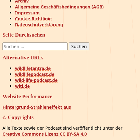
Archiv
Allgemeine Geschäftsbedingungen (AGB)
Impressum
Cookie-Richtlinie
Datenschutzerklärung
Seite Durchsuchen
Suchen
nach:
Alternative URLs
wildlifetantra.de
wildlifepodcast.de
wild-life-podcast.de
wlti.de
Website Performance
Hintergrund-Strahleneffekt aus
© Copyrights
Alle Texte sowie der Podcast sind veröffentlicht unter der
Creative Commons Lizenz CC BY-SA 4.0