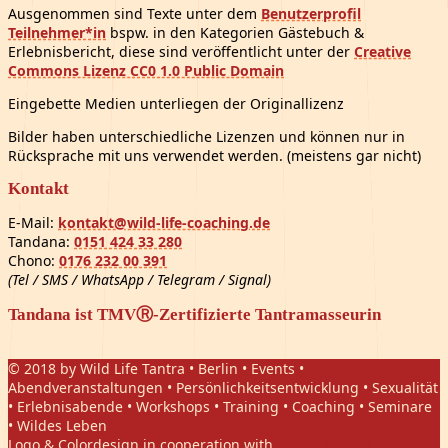
Ausgenommen sind Texte unter dem
Benutzerprofil
Teilnehmer*in
bspw. in den Kategorien Gästebuch &
Erlebnisbericht, diese sind veröffentlicht unter der
Creative
Commons Lizenz CC0 1.0 Public Domain
Eingebette Medien unterliegen der Originallizenz
Bilder haben unterschiedliche Lizenzen und können nur in
Rücksprache mit uns verwendet werden. (meistens gar nicht)
Kontakt
E-Mail:
kontakt@wild-life-coaching.de
Tandana:
0151 424 33 280
Chono:
0176 232 00 391
(Tel / SMS / WhatsApp / Telegram / Signal)
Tandana ist TMVⓇ-Zertifizierte Tantramasseurin
© 2018 by Wild Life Tantra • Berlin • Events •
Abendveranstaltungen • Persönlichkeitsentwicklung • Sexualität
• Erlebnisabende • Workshops • Training • Coaching • Seminare
• Wildes Leben
Logo & Colordesign in cooperation with
Daniel Hasket