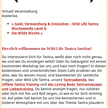
Virtuell Veranstaltung
Kostenlos
«
Spiel, Verwandlung & Entzücken – Wild Life Tantra
Wochenende Level II
Die Wilde Woche
»
Herzlich willkommen im Wild Life Tantra Institut!
Du interessierst Dich für Tantra, weißt aber noch nicht genau,
wo und wie Du einsteigen willst? Oder Du liebäugelst mit einem
bestimmten Workshop bei uns und hast noch Fragen? In diesen
kostenlosen und unverbindlichen Zoom-Calls erzählen wir Dir
alles, was Du wissen musst, und beantworten Dir sämtliche
Fragen, über Wild Life Tantra, unsere
Tantraabende
, das
Offene Tantra Training
und
das Loving Body Tantramassage-
und Liebestraining
. Du kannst anonym fragen, nur zuhören
oder Dich mit Ton und Bild zeigen, so wie es für Dich stimmig
ist. Auf jeden Fall kannst Du uns live kennenlernen und in
lockerer Atmosphäre mit uns über das Thema Tantra plaudern.