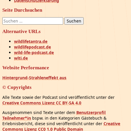
Datenschutzerklärung
Seite Durchsuchen
Suchen
nach:
Alternative URLs
wildlifetantra.de
wildlifepodcast.de
wild-life-podcast.de
wlti.de
Website Performance
Hintergrund-Strahleneffekt aus
© Copyrights
Alle Texte sowie der Podcast sind veröffentlicht unter der
Creative Commons Lizenz CC BY-SA 4.0
Ausgenommen sind Texte unter dem
Benutzerprofil
Teilnehmer*in
bspw. in den Kategorien Gästebuch &
Erlebnisbericht, diese sind veröffentlicht unter der
Creative
Commons Lizenz CC0 1.0 Public Domain