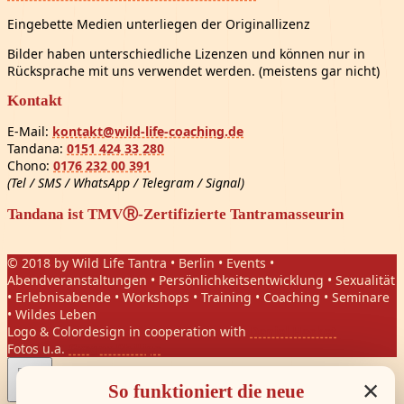
Eingebette Medien unterliegen der Originallizenz
Bilder haben unterschiedliche Lizenzen und können nur in
Rücksprache mit uns verwendet werden. (meistens gar nicht)
Kontakt
E-Mail:
kontakt@wild-life-coaching.de
Tandana:
0151 424 33 280
Chono:
0176 232 00 391
(Tel / SMS / WhatsApp / Telegram / Signal)
Tandana ist TMVⓇ-Zertifizierte Tantramasseurin
© 2018 by Wild Life Tantra • Berlin • Events •
Abendveranstaltungen • Persönlichkeitsentwicklung • Sexualität
• Erlebnisabende • Workshops • Training • Coaching • Seminare
• Wildes Leben
Logo & Colordesign in cooperation with
Daniel Hasket
Fotos u.a.
Gregor Phillips
×
So funktioniert die neue