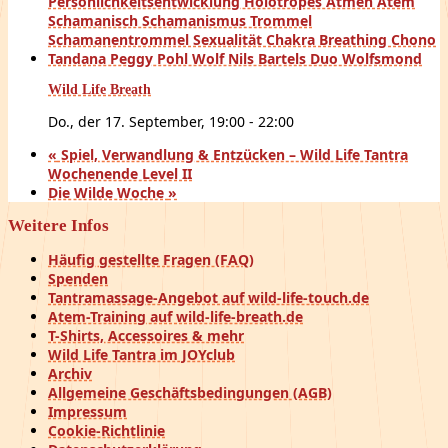
Wild Life Breath
Do., der 17. September, 19:00
-
22:00
«
Spiel, Verwandlung & Entzücken – Wild Life Tantra
Wochenende Level II
Die Wilde Woche
»
Weitere Infos
Häufig gestellte Fragen (FAQ)
Spenden
Tantramassage-Angebot auf wild-life-touch.de
Atem-Training auf wild-life-breath.de
T-Shirts, Accessoires & mehr
Wild Life Tantra im JOYclub
Archiv
Allgemeine Geschäftsbedingungen (AGB)
Impressum
Cookie-Richtlinie