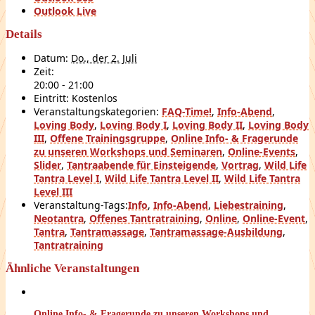
Outlook Live
Details
Datum:
Do., der 2. Juli
Zeit:
20:00 - 21:00
Eintritt:
Kostenlos
Veranstaltungskategorien:
FAQ-Time!
,
Info-Abend
,
Loving Body
,
Loving Body I
,
Loving Body II
,
Loving Body
III
,
Offene Trainingsgruppe
,
Online Info- & Fragerunde
zu unseren Workshops und Seminaren
,
Online-Events
,
Slider
,
Tantraabende für Einsteigende
,
Vortrag
,
Wild Life
Tantra Level I
,
Wild Life Tantra Level II
,
Wild Life Tantra
Level III
Veranstaltung-Tags:
Info
,
Info-Abend
,
Liebestraining
,
Neotantra
,
Offenes Tantratraining
,
Online
,
Online-Event
,
Tantra
,
Tantramassage
,
Tantramassage-Ausbildung
,
Tantratraining
Ähnliche Veranstaltungen
Online Info- & Fragerunde zu unseren Workshops und