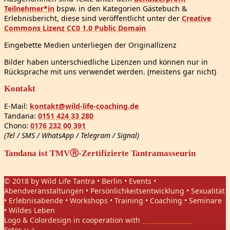
Teilnehmer*in
bspw. in den Kategorien Gästebuch &
Erlebnisbericht, diese sind veröffentlicht unter der
Creative
Commons Lizenz CC0 1.0 Public Domain
Eingebette Medien unterliegen der Originallizenz
Bilder haben unterschiedliche Lizenzen und können nur in
Rücksprache mit uns verwendet werden. (meistens gar nicht)
Kontakt
E-Mail:
kontakt@wild-life-coaching.de
Tandana:
0151 424 33 280
Chono:
0176 232 00 391
(Tel / SMS / WhatsApp / Telegram / Signal)
Tandana ist TMVⓇ-Zertifizierte Tantramasseurin
© 2018 by Wild Life Tantra • Berlin • Events •
Abendveranstaltungen • Persönlichkeitsentwicklung • Sexualität
• Erlebnisabende • Workshops • Training • Coaching • Seminare
• Wildes Leben
Logo & Colordesign in cooperation with
Daniel Hasket
Fotos u.a.
Gregor Phillips