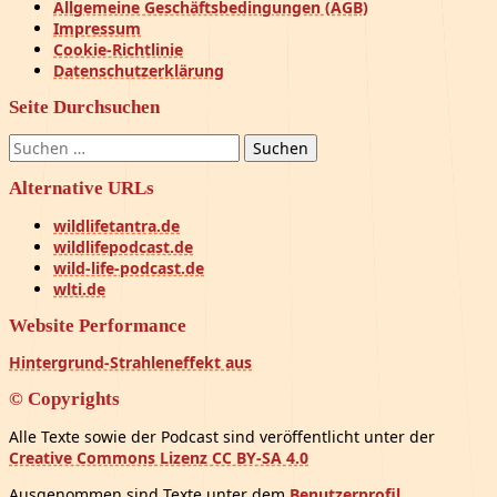
Allgemeine Geschäftsbedingungen (AGB)
Impressum
Cookie-Richtlinie
Datenschutzerklärung
Seite Durchsuchen
Suchen
nach:
Alternative URLs
wildlifetantra.de
wildlifepodcast.de
wild-life-podcast.de
wlti.de
Website Performance
Hintergrund-Strahleneffekt aus
© Copyrights
Alle Texte sowie der Podcast sind veröffentlicht unter der
Creative Commons Lizenz CC BY-SA 4.0
Ausgenommen sind Texte unter dem
Benutzerprofil