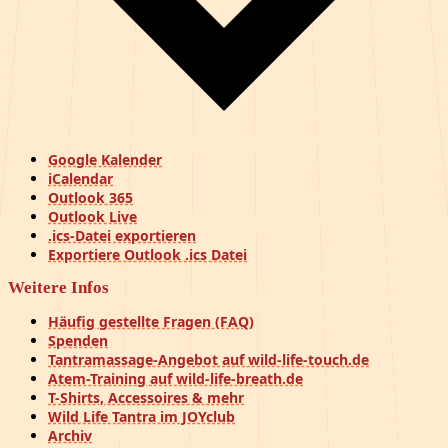
Google Kalender
iCalendar
Outlook 365
Outlook Live
.ics-Datei exportieren
Exportiere Outlook .ics Datei
Weitere Infos
Häufig gestellte Fragen (FAQ)
Spenden
Tantramassage-Angebot auf wild-life-touch.de
Atem-Training auf wild-life-breath.de
T-Shirts, Accessoires & mehr
Wild Life Tantra im JOYclub
Archiv