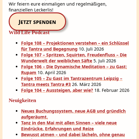
Wir feiern eure einmaligen und regelmäßigen,
finanziellen Leckerlis!
Jetzt spenden
Wild Life Podcast
Folge 108 – Projektionen verstehen – ein Schlüssel
für Tantra und Begegnung
10. Juli 2026
Folge 107 – Spritzen, Squirten, Freudenfluss – Die
Wunderwelt der weiblichen Säfte
5. Juli 2026
Folge 106 – Die Dynamische Meditation – zu Gast:
Rupam
10. April 2026
Folge 105 – Zu Gast im Tantrazentrum Leipzig –
Tantra meets Tantra #3
26. März 2026
Folge 104 – Aussteigen, aber wie?
18. Februar 2026
Neuigkeiten
Neues Buchungssystem, neue AGB und gründlch
aufgeräumt.
Tanz in den Mai mit allen Sinnen – viele neue
Eindrücke, Erfahrungen und Reize
Bewusst atmen – und dabei lächeln, ohne genau