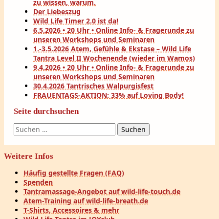
zu wissen, warum.
Der Liebeszug
Wild Life Timer 2.0 ist da!
6.5.2026 • 20 Uhr • Online Info- & Fragerunde zu
unseren Workshops und Seminaren
1.-3.5.2026 Atem, Gefühle & Ekstase – Wild Life
Tantra Level II Wochenende (wieder im Wamos)
9.4.2026 • 20 Uhr • Online Info- & Fragerunde zu
unseren Workshops und Seminaren
30.4.2026 Tantrisches Walpurgisfest
FRAUENTAGS-AKTION: 33% auf Loving Body!
Seite durchsuchen
Suchen
nach:
Weitere Infos
Häufig gestellte Fragen (FAQ)
Spenden
Tantramassage-Angebot auf wild-life-touch.de
Atem-Training auf wild-life-breath.de
T-Shirts, Accessoires & mehr