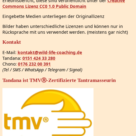
Erlebnisbericht, diese sind veröffentlicht unter der
Creative
Commons Lizenz CC0 1.0 Public Domain
Eingebette Medien unterliegen der Originallizenz
Bilder haben unterschiedliche Lizenzen und können nur in
Rücksprache mit uns verwendet werden. (meistens gar nicht)
Kontakt
E-Mail:
kontakt@wild-life-coaching.de
Tandana:
0151 424 33 280
Chono:
0176 232 00 391
(Tel / SMS / WhatsApp / Telegram / Signal)
Tandana ist TMVⓇ-Zertifizierte Tantramasseurin