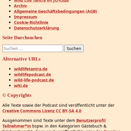
Wild Life Tantra im JOYclub
Archiv
Allgemeine Geschäftsbedingungen (AGB)
Impressum
Cookie-Richtlinie
Datenschutzerklärung
Seite Durchsuchen
Suchen
nach:
Alternative URLs
wildlifetantra.de
wildlifepodcast.de
wild-life-podcast.de
wlti.de
© Copyrights
Alle Texte sowie der Podcast sind veröffentlicht unter der
Creative Commons Lizenz CC BY-SA 4.0
Ausgenommen sind Texte unter dem
Benutzerprofil
Teilnehmer*in
bspw. in den Kategorien Gästebuch &