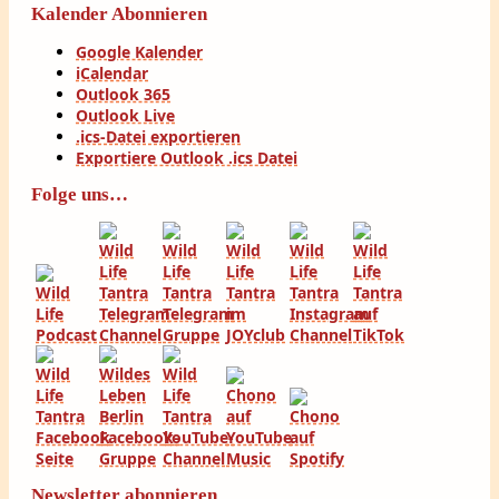
Kalender Abonnieren
Google Kalender
iCalendar
Outlook 365
Outlook Live
.ics-Datei exportieren
Exportiere Outlook .ics Datei
Folge uns…
Newsletter abonnieren