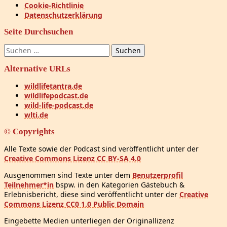
Cookie-Richtlinie
Datenschutzerklärung
Seite Durchsuchen
Suchen
nach:
Alternative URLs
wildlifetantra.de
wildlifepodcast.de
wild-life-podcast.de
wlti.de
© Copyrights
Alle Texte sowie der Podcast sind veröffentlicht unter der
Creative Commons Lizenz CC BY-SA 4.0
Ausgenommen sind Texte unter dem
Benutzerprofil
Teilnehmer*in
bspw. in den Kategorien Gästebuch &
Erlebnisbericht, diese sind veröffentlicht unter der
Creative
Commons Lizenz CC0 1.0 Public Domain
Eingebette Medien unterliegen der Originallizenz