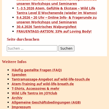
unseren Workshops und Seminaren
1.-3.5.2026 Atem, Gefühle & Ekstase – Wild Life
Tantra Level II Wochenende (wieder im Wamos)
9.4.2026 • 20 Uhr • Online Info- & Fragerunde zu
unseren Workshops und Seminaren
30.4.2026 Tantrisches Walpurgisfest
FRAUENTAGS-AKTION: 33% auf Loving Body!
Seite durchsuchen
Suchen
nach:
Weitere Infos
Häufig gestellte Fragen (FAQ)
Spenden
Tantramassage-Angebot auf wild-life-touch.de
Atem-Training auf wild-life-breath.de
T-Shirts, Accessoires & mehr
Wild Life Tantra im JOYclub
Archiv
Allgemeine Geschäftsbedingungen (AGB)
Impressum