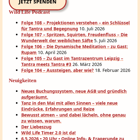
Jetzt spenden
Wild Life Podcast
Folge 108 – Projektionen verstehen – ein Schlüssel
für Tantra und Begegnung
10. Juli 2026
Folge 107 – Spritzen, Squirten, Freudenfluss – Die
Wunderwelt der weiblichen Säfte
5. Juli 2026
Folge 106 – Die Dynamische Meditation – zu Gast:
Rupam
10. April 2026
Folge 105 – Zu Gast im Tantrazentrum Leipzig –
Tantra meets Tantra #3
26. März 2026
Folge 104 – Aussteigen, aber wie?
18. Februar 2026
Neuigkeiten
Neues Buchungssystem, neue AGB und gründlch
aufgeräumt.
Tanz in den Mai mit allen Sinnen – viele neue
Eindrücke, Erfahrungen und Reize
Bewusst atmen – und dabei lächeln, ohne genau
zu wissen, warum.
Der Liebeszug
Wild Life Timer 2.0 ist da!
6.5.2026 • 20 Uhr • Online Info- & Fragerunde zu