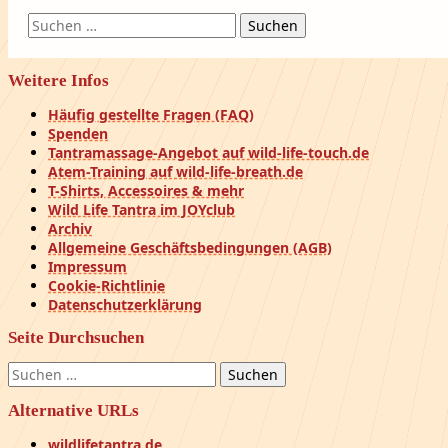
Suchen
nach:
Weitere Infos
Häufig gestellte Fragen (FAQ)
Spenden
Tantramassage-Angebot auf wild-life-touch.de
Atem-Training auf wild-life-breath.de
T-Shirts, Accessoires & mehr
Wild Life Tantra im JOYclub
Archiv
Allgemeine Geschäftsbedingungen (AGB)
Impressum
Cookie-Richtlinie
Datenschutzerklärung
Seite Durchsuchen
Suchen
nach:
Alternative URLs
wildlifetantra.de