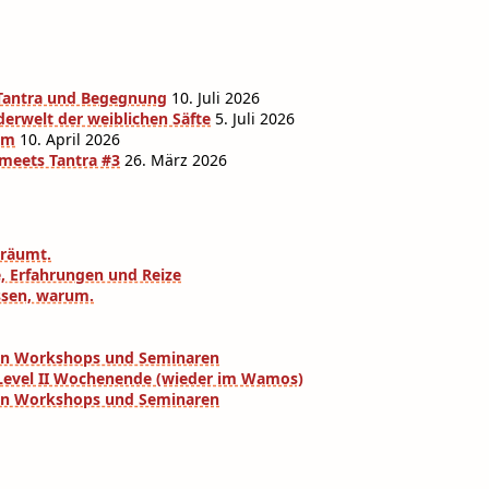
r Tantra und Begegnung
10. Juli 2026
derwelt der weiblichen Säfte
5. Juli 2026
am
10. April 2026
 meets Tantra #3
26. März 2026
eräumt.
e, Erfahrungen und Reize
ssen, warum.
eren Workshops und Seminaren
a Level II Wochenende (wieder im Wamos)
eren Workshops und Seminaren