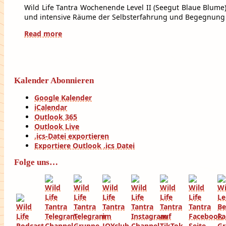
Wild Life Tantra Wochenende Level II (Seegut Blaue Blum
und intensive Räume der Selbsterfahrung und Begegnung 
Read more
Kalender Abonnieren
Google Kalender
iCalendar
Outlook 365
Outlook Live
.ics-Datei exportieren
Exportiere Outlook .ics Datei
Folge uns…