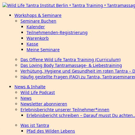
Workshops & Seminare
Seminare Buchen
Kalender
Teilnehmenden-Registrierung
Warenkorb
Kasse
Meine Seminare
Das Offene Wild Life Tantra Training (Curriculum)
Das Loving Body Tantramassage- & Liebestraining
Verhütung, Hygiene und Gesundheit im roten Tantra – 
Häufig gestellte Fragen (FAQ) zu Tantra, Tantraseminar
News & Inhalte
Wild Life Podcast
News
Newsletter abonnieren
Erlebnisberichte unserer Teilnehmer*innen
Erlebnisbericht schreiben – Darauf musst Du achten
Was ist Tantra
Pfad des Wilden Lebens