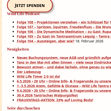
Jetzt spenden
Wild Life Podcast
Folge 108 – Projektionen verstehen – ein Schlüssel fü
Folge 107 – Spritzen, Squirten, Freudenfluss – Die Wun
Folge 106 – Die Dynamische Meditation – zu Gast: Rup
Folge 105 – Zu Gast im Tantrazentrum Leipzig – Tantra
Folge 104 – Aussteigen, aber wie?
18. Februar 2026
Neuigkeiten
Neues Buchungssystem, neue AGB und gründlch aufg
Tanz in den Mai mit allen Sinnen – viele neue Eindrück
Bewusst atmen – und dabei lächeln, ohne genau zu wi
Der Liebeszug
Wild Life Timer 2.0 ist da!
6.5.2026 • 20 Uhr • Online Info- & Fragerunde zu uns
1.-3.5.2026 Atem, Gefühle & Ekstase – Wild Life Tantr
9.4.2026 • 20 Uhr • Online Info- & Fragerunde zu uns
30.4.2026 Tantrisches Walpurgisfest
FRAUENTAGS-AKTION: 33% auf Loving Body!
Seite durchsuchen