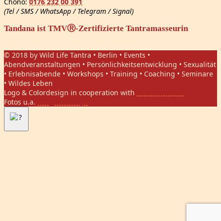
Chono:
0176 232 00 391
(Tel / SMS / WhatsApp / Telegram / Signal)
Tandana ist TMVⓇ-Zertifizierte Tantramasseurin
© 2018 by Wild Life Tantra • Berlin • Events •
Abendveranstaltungen • Persönlichkeitsentwicklung • Sexualität
• Erlebnisabende • Workshops • Training • Coaching • Seminare
• Wildes Leben
Logo & Colordesign in cooperation with
Daniel Hasket
Fotos u.a.
Gregor Phillips