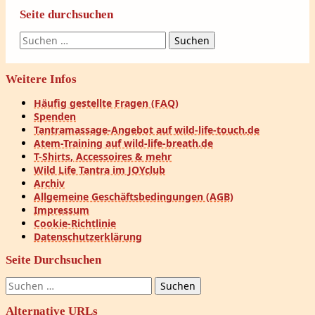
Seite durchsuchen
Suchen
nach:
Weitere Infos
Häufig gestellte Fragen (FAQ)
Spenden
Tantramassage-Angebot auf wild-life-touch.de
Atem-Training auf wild-life-breath.de
T-Shirts, Accessoires & mehr
Wild Life Tantra im JOYclub
Archiv
Allgemeine Geschäftsbedingungen (AGB)
Impressum
Cookie-Richtlinie
Datenschutzerklärung
Seite Durchsuchen
Suchen
nach:
Alternative URLs