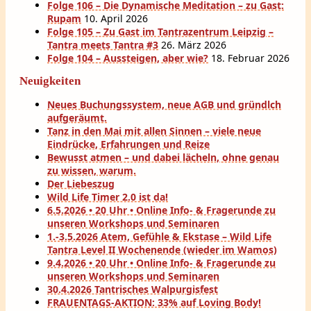
Folge 106 – Die Dynamische Meditation – zu Gast:
Rupam
10. April 2026
Folge 105 – Zu Gast im Tantrazentrum Leipzig –
Tantra meets Tantra #3
26. März 2026
Folge 104 – Aussteigen, aber wie?
18. Februar 2026
Neuigkeiten
Neues Buchungssystem, neue AGB und gründlch
aufgeräumt.
Tanz in den Mai mit allen Sinnen – viele neue
Eindrücke, Erfahrungen und Reize
Bewusst atmen – und dabei lächeln, ohne genau
zu wissen, warum.
Der Liebeszug
Wild Life Timer 2.0 ist da!
6.5.2026 • 20 Uhr • Online Info- & Fragerunde zu
unseren Workshops und Seminaren
1.-3.5.2026 Atem, Gefühle & Ekstase – Wild Life
Tantra Level II Wochenende (wieder im Wamos)
9.4.2026 • 20 Uhr • Online Info- & Fragerunde zu
unseren Workshops und Seminaren
30.4.2026 Tantrisches Walpurgisfest
FRAUENTAGS-AKTION: 33% auf Loving Body!