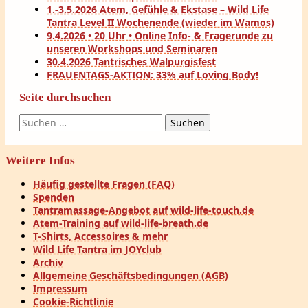
1.-3.5.2026 Atem, Gefühle & Ekstase – Wild Life
Tantra Level II Wochenende (wieder im Wamos)
9.4.2026 • 20 Uhr • Online Info- & Fragerunde zu
unseren Workshops und Seminaren
30.4.2026 Tantrisches Walpurgisfest
FRAUENTAGS-AKTION: 33% auf Loving Body!
Seite durchsuchen
Suchen
nach:
Weitere Infos
Häufig gestellte Fragen (FAQ)
Spenden
Tantramassage-Angebot auf wild-life-touch.de
Atem-Training auf wild-life-breath.de
T-Shirts, Accessoires & mehr
Wild Life Tantra im JOYclub
Archiv
Allgemeine Geschäftsbedingungen (AGB)
Impressum
Cookie-Richtlinie