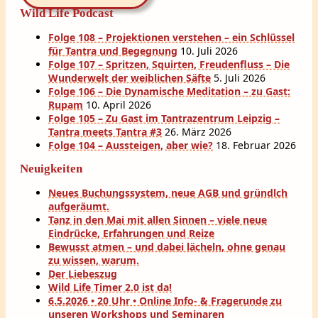
Wild Life Podcast
Folge 108 – Projektionen verstehen – ein Schlüssel
für Tantra und Begegnung
10. Juli 2026
Folge 107 – Spritzen, Squirten, Freudenfluss – Die
Wunderwelt der weiblichen Säfte
5. Juli 2026
Folge 106 – Die Dynamische Meditation – zu Gast:
Rupam
10. April 2026
Folge 105 – Zu Gast im Tantrazentrum Leipzig –
Tantra meets Tantra #3
26. März 2026
Folge 104 – Aussteigen, aber wie?
18. Februar 2026
Neuigkeiten
Neues Buchungssystem, neue AGB und gründlch
aufgeräumt.
Tanz in den Mai mit allen Sinnen – viele neue
Eindrücke, Erfahrungen und Reize
Bewusst atmen – und dabei lächeln, ohne genau
zu wissen, warum.
Der Liebeszug
Wild Life Timer 2.0 ist da!
6.5.2026 • 20 Uhr • Online Info- & Fragerunde zu
unseren Workshops und Seminaren