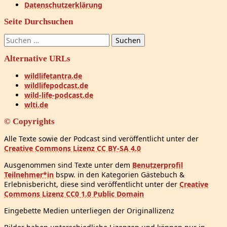
Datenschutzerklärung
Seite Durchsuchen
Suchen
nach:
Alternative URLs
wildlifetantra.de
wildlifepodcast.de
wild-life-podcast.de
wlti.de
© Copyrights
Alle Texte sowie der Podcast sind veröffentlicht unter der
Creative Commons Lizenz CC BY-SA 4.0
Ausgenommen sind Texte unter dem
Benutzerprofil
Teilnehmer*in
bspw. in den Kategorien Gästebuch &
Erlebnisbericht, diese sind veröffentlicht unter der
Creative
Commons Lizenz CC0 1.0 Public Domain
Eingebette Medien unterliegen der Originallizenz