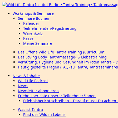
Workshops & Seminare
Seminare Buchen
Kalender
Teilnehmenden-Registrierung
Warenkorb
Kasse
Meine Seminare
Das Offene Wild Life Tantra Training (Curriculum)
Das Loving Body Tantramassage- & Liebestraining
Verhütung, Hygiene und Gesundheit im roten Tantra – 
Häufig gestellte Fragen (FAQ) zu Tantra, Tantraseminar
News & Inhalte
Wild Life Podcast
News
Newsletter abonnieren
Erlebnisberichte unserer Teilnehmer*innen
Erlebnisbericht schreiben – Darauf musst Du achten
Was ist Tantra
Pfad des Wilden Lebens