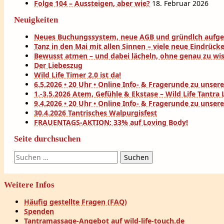
Folge 104 – Aussteigen, aber wie?
18. Februar 2026
Neuigkeiten
Neues Buchungssystem, neue AGB und gründlch aufg
Tanz in den Mai mit allen Sinnen – viele neue Eindrück
Bewusst atmen – und dabei lächeln, ohne genau zu wi
Der Liebeszug
Wild Life Timer 2.0 ist da!
6.5.2026 • 20 Uhr • Online Info- & Fragerunde zu uns
1.-3.5.2026 Atem, Gefühle & Ekstase – Wild Life Tantr
9.4.2026 • 20 Uhr • Online Info- & Fragerunde zu uns
30.4.2026 Tantrisches Walpurgisfest
FRAUENTAGS-AKTION: 33% auf Loving Body!
Seite durchsuchen
Suchen
nach:
Weitere Infos
Häufig gestellte Fragen (FAQ)
Spenden
Tantramassage-Angebot auf wild-life-touch.de