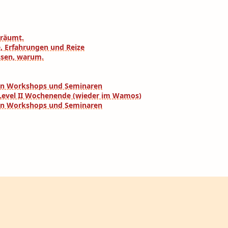
eräumt.
e, Erfahrungen und Reize
ssen, warum.
eren Workshops und Seminaren
a Level II Wochenende (wieder im Wamos)
eren Workshops und Seminaren