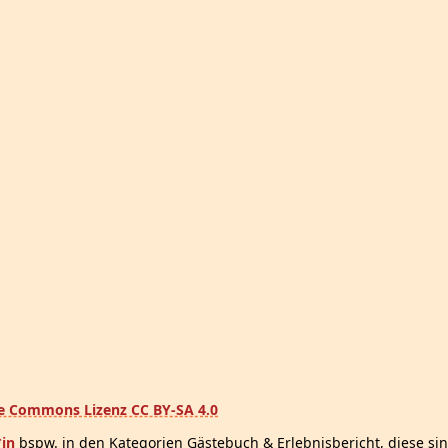
ve Commons Lizenz CC BY-SA 4.0
*in
bspw. in den Kategorien Gästebuch & Erlebnisbericht, diese sin