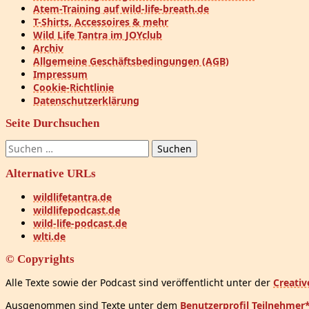
Atem-Training auf wild-life-breath.de
T-Shirts, Accessoires & mehr
Wild Life Tantra im JOYclub
Archiv
Allgemeine Geschäftsbedingungen (AGB)
Impressum
Cookie-Richtlinie
Datenschutzerklärung
Seite Durchsuchen
Suchen
nach:
Alternative URLs
wildlifetantra.de
wildlifepodcast.de
wild-life-podcast.de
wlti.de
© Copyrights
Alle Texte sowie der Podcast sind veröffentlicht unter der
Creati
Ausgenommen sind Texte unter dem
Benutzerprofil Teilnehmer