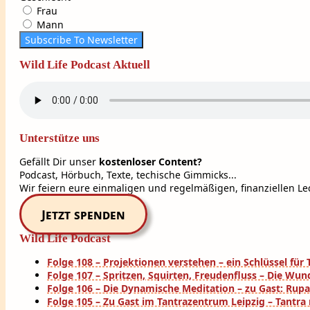
Frau
Mann
Subscribe To Newsletter
Wild Life Podcast Aktuell
Unterstütze uns
Gefällt Dir unser
kostenloser Content?
Podcast, Hörbuch, Texte, techische Gimmicks...
Wir feiern eure einmaligen und regelmäßigen, finanziellen Lec
Jetzt spenden
Wild Life Podcast
Folge 108 – Projektionen verstehen – ein Schlüssel fü
Folge 107 – Spritzen, Squirten, Freudenfluss – Die Wun
Folge 106 – Die Dynamische Meditation – zu Gast: Rup
Folge 105 – Zu Gast im Tantrazentrum Leipzig – Tantra