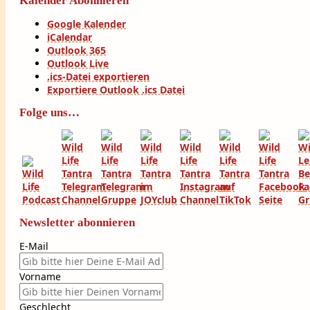
Kalender Abonnieren
Google Kalender
iCalendar
Outlook 365
Outlook Live
.ics-Datei exportieren
Exportiere Outlook .ics Datei
Folge uns…
Newsletter abonnieren
E-Mail
Vorname
Geschlecht