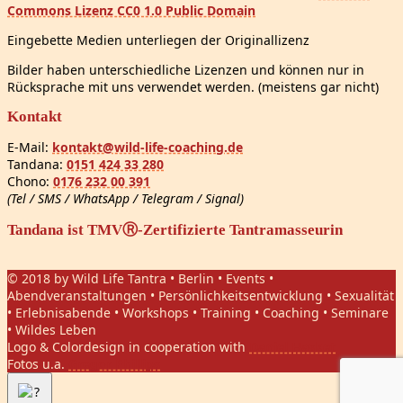
Commons Lizenz CC0 1.0 Public Domain
Eingebette Medien unterliegen der Originallizenz
Bilder haben unterschiedliche Lizenzen und können nur in
Rücksprache mit uns verwendet werden. (meistens gar nicht)
Kontakt
E-Mail:
kontakt@wild-life-coaching.de
Tandana:
0151 424 33 280
Chono:
0176 232 00 391
(Tel / SMS / WhatsApp / Telegram / Signal)
Tandana ist TMVⓇ-Zertifizierte Tantramasseurin
© 2018 by Wild Life Tantra • Berlin • Events •
Abendveranstaltungen • Persönlichkeitsentwicklung • Sexualität
• Erlebnisabende • Workshops • Training • Coaching • Seminare
• Wildes Leben
Logo & Colordesign in cooperation with
Daniel Hasket
Fotos u.a.
Gregor Phillips