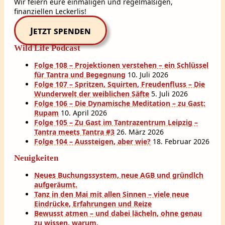
Wir feiern eure einmaligen und regelmäßigen,
finanziellen Leckerlis!
Jetzt spenden
Wild Life Podcast
Folge 108 – Projektionen verstehen – ein Schlüssel
für Tantra und Begegnung
10. Juli 2026
Folge 107 – Spritzen, Squirten, Freudenfluss – Die
Wunderwelt der weiblichen Säfte
5. Juli 2026
Folge 106 – Die Dynamische Meditation – zu Gast:
Rupam
10. April 2026
Folge 105 – Zu Gast im Tantrazentrum Leipzig –
Tantra meets Tantra #3
26. März 2026
Folge 104 – Aussteigen, aber wie?
18. Februar 2026
Neuigkeiten
Neues Buchungssystem, neue AGB und gründlch
aufgeräumt.
Tanz in den Mai mit allen Sinnen – viele neue
Eindrücke, Erfahrungen und Reize
Bewusst atmen – und dabei lächeln, ohne genau
zu wissen, warum.