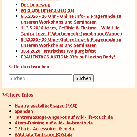
Der Liebeszug
Wild Life Timer 2.0 ist da!
6.5.2026 • 20 Uhr • Online Info- & Fragerunde zu
unseren Workshops und Seminaren
1.-3.5.2026 Atem, Gefühle & Ekstase – Wild Life
Tantra Level II Wochenende (wieder im Wamos)
9.4.2026 • 20 Uhr • Online Info- & Fragerunde zu
unseren Workshops und Seminaren
30.4.2026 Tantrisches Walpurgisfest
FRAUENTAGS-AKTION: 33% auf Loving Body!
Seite durchsuchen
Suchen
nach:
Weitere Infos
Häufig gestellte Fragen (FAQ)
Spenden
Tantramassage-Angebot auf wild-life-touch.de
Atem-Training auf wild-life-breath.de
T-Shirts, Accessoires & mehr
Wild Life Tantra im JOYclub