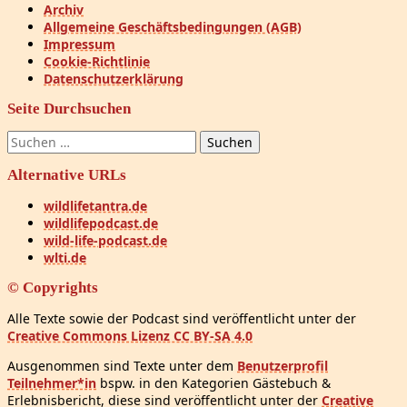
Archiv
Allgemeine Geschäftsbedingungen (AGB)
Impressum
Cookie-Richtlinie
Datenschutzerklärung
Seite Durchsuchen
Suchen
nach:
Alternative URLs
wildlifetantra.de
wildlifepodcast.de
wild-life-podcast.de
wlti.de
© Copyrights
Alle Texte sowie der Podcast sind veröffentlicht unter der
Creative Commons Lizenz CC BY-SA 4.0
Ausgenommen sind Texte unter dem
Benutzerprofil
Teilnehmer*in
bspw. in den Kategorien Gästebuch &
Erlebnisbericht, diese sind veröffentlicht unter der
Creative