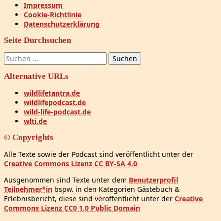
Impressum
Cookie-Richtlinie
Datenschutzerklärung
Seite Durchsuchen
Suchen
nach:
Alternative URLs
wildlifetantra.de
wildlifepodcast.de
wild-life-podcast.de
wlti.de
© Copyrights
Alle Texte sowie der Podcast sind veröffentlicht unter der
Creative Commons Lizenz CC BY-SA 4.0
Ausgenommen sind Texte unter dem
Benutzerprofil
Teilnehmer*in
bspw. in den Kategorien Gästebuch &
Erlebnisbericht, diese sind veröffentlicht unter der
Creative
Commons Lizenz CC0 1.0 Public Domain