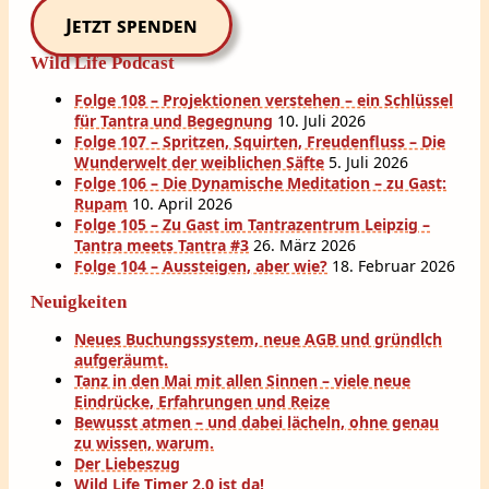
Jetzt spenden
Wild Life Podcast
Folge 108 – Projektionen verstehen – ein Schlüssel
für Tantra und Begegnung
10. Juli 2026
Folge 107 – Spritzen, Squirten, Freudenfluss – Die
Wunderwelt der weiblichen Säfte
5. Juli 2026
Folge 106 – Die Dynamische Meditation – zu Gast:
Rupam
10. April 2026
Folge 105 – Zu Gast im Tantrazentrum Leipzig –
Tantra meets Tantra #3
26. März 2026
Folge 104 – Aussteigen, aber wie?
18. Februar 2026
Neuigkeiten
Neues Buchungssystem, neue AGB und gründlch
aufgeräumt.
Tanz in den Mai mit allen Sinnen – viele neue
Eindrücke, Erfahrungen und Reize
Bewusst atmen – und dabei lächeln, ohne genau
zu wissen, warum.
Der Liebeszug
Wild Life Timer 2.0 ist da!