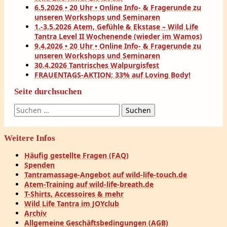
6.5.2026 • 20 Uhr • Online Info- & Fragerunde zu
unseren Workshops und Seminaren
1.-3.5.2026 Atem, Gefühle & Ekstase – Wild Life
Tantra Level II Wochenende (wieder im Wamos)
9.4.2026 • 20 Uhr • Online Info- & Fragerunde zu
unseren Workshops und Seminaren
30.4.2026 Tantrisches Walpurgisfest
FRAUENTAGS-AKTION: 33% auf Loving Body!
Seite durchsuchen
Suchen
nach:
Weitere Infos
Häufig gestellte Fragen (FAQ)
Spenden
Tantramassage-Angebot auf wild-life-touch.de
Atem-Training auf wild-life-breath.de
T-Shirts, Accessoires & mehr
Wild Life Tantra im JOYclub
Archiv
Allgemeine Geschäftsbedingungen (AGB)