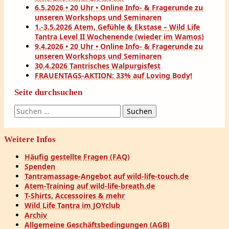
6.5.2026 • 20 Uhr • Online Info- & Fragerunde zu
unseren Workshops und Seminaren
1.-3.5.2026 Atem, Gefühle & Ekstase – Wild Life
Tantra Level II Wochenende (wieder im Wamos)
9.4.2026 • 20 Uhr • Online Info- & Fragerunde zu
unseren Workshops und Seminaren
30.4.2026 Tantrisches Walpurgisfest
FRAUENTAGS-AKTION: 33% auf Loving Body!
Seite durchsuchen
Suchen
nach:
Weitere Infos
Häufig gestellte Fragen (FAQ)
Spenden
Tantramassage-Angebot auf wild-life-touch.de
Atem-Training auf wild-life-breath.de
T-Shirts, Accessoires & mehr
Wild Life Tantra im JOYclub
Archiv
Allgemeine Geschäftsbedingungen (AGB)