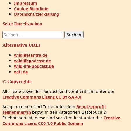
Impressum
Cookie-Richtlinie
Datenschutzerklärung
Seite Durchsuchen
Suchen
nach:
Alternative URLs
wildlifetantra.de
wildlifepodcast.de
wild-life-podcast.de
wlti.de
© Copyrights
Alle Texte sowie der Podcast sind veröffentlicht unter der
Creative Commons Lizenz CC BY-SA 4.0
Ausgenommen sind Texte unter dem
Benutzerprofil
Teilnehmer*in
bspw. in den Kategorien Gästebuch &
Erlebnisbericht, diese sind veröffentlicht unter der
Creative
Commons Lizenz CC0 1.0 Public Domain