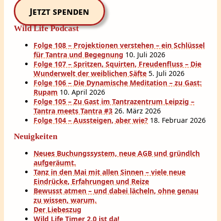
Jetzt spenden
Wild Life Podcast
Folge 108 – Projektionen verstehen – ein Schlüssel
für Tantra und Begegnung
10. Juli 2026
Folge 107 – Spritzen, Squirten, Freudenfluss – Die
Wunderwelt der weiblichen Säfte
5. Juli 2026
Folge 106 – Die Dynamische Meditation – zu Gast:
Rupam
10. April 2026
Folge 105 – Zu Gast im Tantrazentrum Leipzig –
Tantra meets Tantra #3
26. März 2026
Folge 104 – Aussteigen, aber wie?
18. Februar 2026
Neuigkeiten
Neues Buchungssystem, neue AGB und gründlch
aufgeräumt.
Tanz in den Mai mit allen Sinnen – viele neue
Eindrücke, Erfahrungen und Reize
Bewusst atmen – und dabei lächeln, ohne genau
zu wissen, warum.
Der Liebeszug
Wild Life Timer 2.0 ist da!